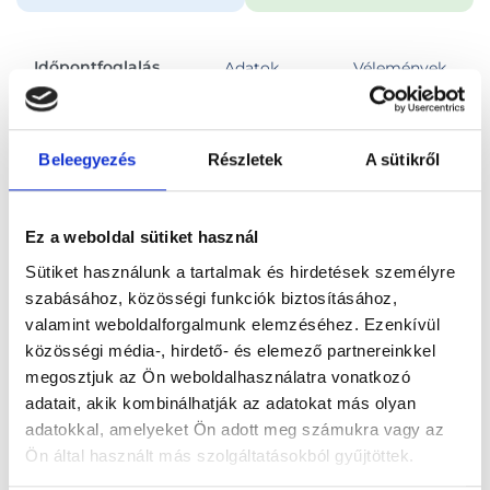
Időpontfoglalás
Adatok
Vélemények
Foglalj időpontot
Beleegyezés
Részletek
A sütikről
Összes szakterület
Urológiai szakorvosi vizsgálat
Ez a weboldal sütiket használ
Sütiket használunk a tartalmak és hirdetések személyre
szabásához, közösségi funkciók biztosításához,
valamint weboldalforgalmunk elemzéséhez. Ezenkívül
közösségi média-, hirdető- és elemező partnereinkkel
Főoldal
Orvosok
Urológus
megosztjuk az Ön weboldalhasználatra vonatkozó
adatait, akik kombinálhatják az adatokat más olyan
Urológus, Budapest, V. kerület
Dr. Kazmar Tamás
adatokkal, amelyeket Ön adott meg számukra vagy az
Ön által használt más szolgáltatásokból gyűjtöttek.