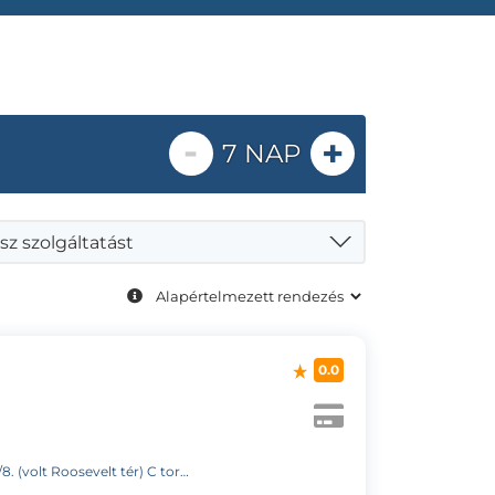
-
+
7 NAP
sz szolgáltatást
0.0
 (volt Roosevelt tér) C torony