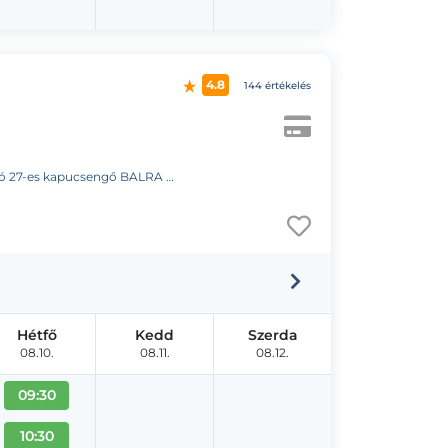
4.8
144 értékelés
 kapucsengő BALRA az “A”lépcsőház”
Hétfő
Kedd
Szerda
08.10.
08.11.
08.12.
09:30
10:30