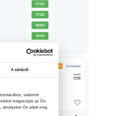
17:00
17:30
18:00
18:30
+ Több
5.0
8 értékelés
A sütikről
 kapucsengő BALRA az “A”lépcsőház”
tosításához, valamint
einkkel megosztjuk az Ön
l, amelyeket Ön adott meg