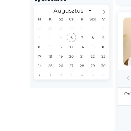
H
K
Sz
Cs
P
Szo
V
27
28
29
30
31
1
2
3
4
5
6
7
8
9
10
11
12
13
14
15
16
17
18
19
20
21
22
23
24
25
26
27
28
29
30
31
1
2
3
4
5
6
Cs