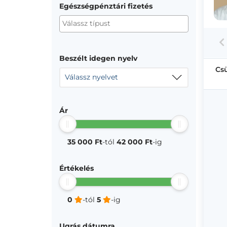
Egészségpénztári fizetés
Beszélt idegen nyelv
Cs
Válassz nyelvet
Ár
35 000 Ft
-tól
42 000 Ft
-ig
Értékelés
0
-tól
5
-ig
Ugrás dátumra