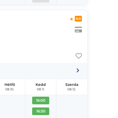
0.0
Hétfő
Kedd
Szerda
08.10.
08.11.
08.12.
16:00
16:30