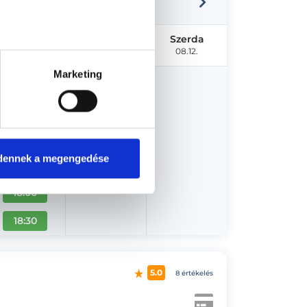
Hétfő
Kedd
Szerda
08.10.
08.11.
08.12.
Marketing
16:00
16:30
17:00
dennek a megengedése
17:30
18:00
18:30
5.0
8 értékelés