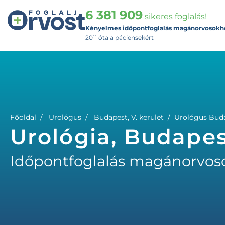
6 381 909
sikeres foglalás!
Kényelmes időpontfoglalás magánorvosokh
2011 óta a páciensekért
Főoldal
Urológus
Budapest, V. kerület
Urológus Budap
Urológia, Budapest
Időpontfoglalás magánorvos