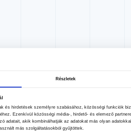
Dr. Fazekas Fruzsina Ph.D.
Részletek
Urológus
Dunapart Medical - Dr. Fazekas Fruzsina
ál
Budapest, V. kerület, Petőfi tér 3. 2.emelet 4 ajtó 27-es
mak és hirdetések személyre szabásához, közösségi funkciók biz
hez. Ezenkívül közösségi média-, hirdető- és elemező partner
Árlista
Adatlap
zó adatait, akik kombinálhatják az adatokat más olyan adatokka
sznált más szolgáltatásokból gyűjtöttek.