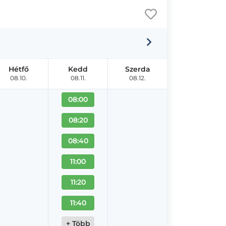
Hétfő
Kedd
Szerda
08.10.
08.11.
08.12.
08:00
08:20
08:40
11:00
11:20
11:40
+ Több