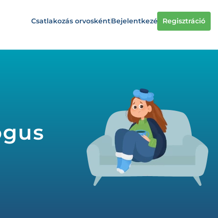
Csatlakozás orvosként
Bejelentkezés
Regisztráció
ógus