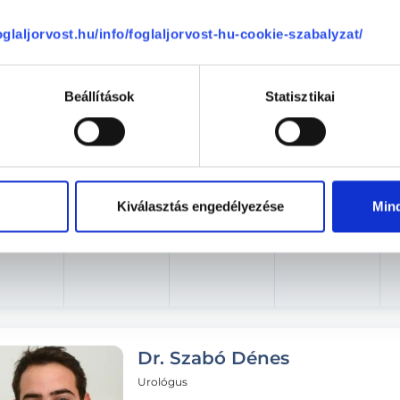
Aug. 06. - Aug. 12.
foglaljorvost.hu/info/foglaljorvost-hu-cookie-szabalyzat/
ütörtök
Péntek
Szombat
Vasárnap
ma
08.07.
08.08.
08.09.
Beállítások
Statisztikai
Kiválasztás engedélyezése
Min
Dr. Szabó Dénes
Urológus