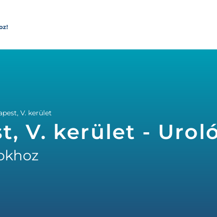
oz!
est, V. kerület
, V. kerület - Urol
okhoz