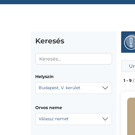
Keresés
Ur
Helyszín
1 - 9
/
Budapest, V. kerület
Orvos neme
Válassz nemet