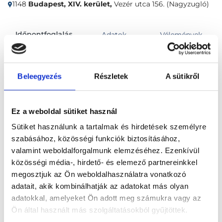
1148
Budapest, XIV. kerület,
Vezér utca 156. (Nagyzugló)
Időpontfoglalás
Adatok
Vélemények
Foglalj időpontot
Beleegyezés
Részletek
A sütikről
Összes szakterület
Ez a weboldal sütiket használ
Sütiket használunk a tartalmak és hirdetések személyre
szabásához, közösségi funkciók biztosításához,
valamint weboldalforgalmunk elemzéséhez. Ezenkívül
közösségi média-, hirdető- és elemező partnereinkkel
megosztjuk az Ön weboldalhasználatra vonatkozó
Főoldal
Klinikák
adatait, akik kombinálhatják az adatokat más olyan
adatokkal, amelyeket Ön adott meg számukra vagy az
Akupunktőr, Budapest, XIV. kerület
Ön által használt más szolgáltatásokból gyűjtöttek.
Vita-Pharm Magánklinika