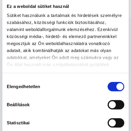
Akupunktőr Budapest, XIV. kerület
Ez a weboldal sütiket használ
Sütiket használunk a tartalmak és hirdetések személyre
szabásához, közösségi funkciók biztosításához,
valamint weboldalforgalmunk elemzéséhez. Ezenkívül
közösségi média-, hirdető- és elemező partnereinkkel
megosztjuk az Ön weboldalhasználatra vonatkozó
adatait, akik kombinálhatják az adatokat más olyan
Akupunktőr Budapest, XIV.
adatokkal, amelyeket Ön adott meg számukra vagy az
kerület - Akupunktúra
Ön által használt más szolgáltatásokból gyűjtöttek.
Cookie
Hozzájárulás
Akupunktúra TERÜLETHEZ KAPCSOLÓDÓ
szabályzat:
https://foglaljorvost.hu/info/foglaljorvost-
Elengedhetetlen
kiválasztása
SZAKTERÜLETEK
hu-cookie-szabalyzat/
Beállítások
Szolgáltatások
Statisztikai
Budapesti és vidéki akupunktőr orvosok