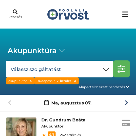
keresés
Akupunktúra
Válassz szolgáltatást
akupunktőr
Budapest, XIV. kerület
Ma,
augusztus 07.
Dr. Gundrum Beáta
Akupunktőr
4.7
242 értékelés