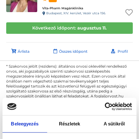
Vita-Pharm Magánklinika
Budapest, XIV. kerület, Vezér utca 156.
Következő időpont:
augusztus 11.
Árlista
Összes időpont
Profil
* Szakorvos jelölt (rezidens): általános orvosi oklevéllel rendelkező
orvos, aki jogszabályok szerinti szakorvosi szakképesítés
megszerzésére irányuló képzésben vesz részt. Ezen orvosok által
önállóan nem végezhető szakmai tevékenységért teljes
felelősséggel tartozik és azt közvetlenül felügyeli az egészségügyi
szolgáltató szakorvosa az első részvizsgáig, utána pedig a
szakorvosjelölt önállóan láthat el feladatokat. A foglaljorvost.hu
felelősségét kizárja esetleges névazonosságért bármely szakorvos
és szakorvosjelölt esetén.
Beleegyezés
Részletek
A sütikről
Főoldal
Akupunktőr
Budapest, XIV. kerület