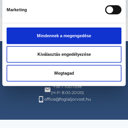
Marketing
Mindennek a megengedése
Kiválasztás engedélyezése
Megtagad
Segíthetünk?
+36 1 700-1398
(H-P: 8:00-20:00)
office@foglaljorvost.hu