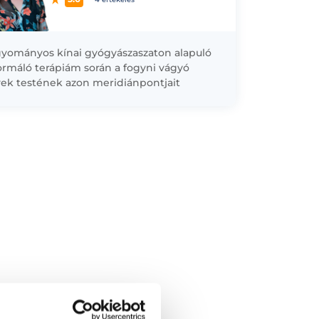
yományos kínai gyógyászaszaton alapuló
ormáló terápiám során a fogyni vágyó
ek testének azon meridiánpontjait
em, amelyek megtisztítása során
abban beindul az anyagcsere, ezáltal
onyan...