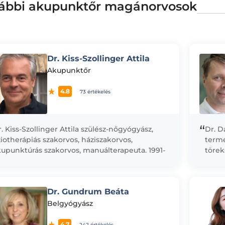
ábbi akupunktőr magánorvosok
Dr. Kiss-Szollinger Attila
Akupunktőr
4.8
73 értékelés
“
. Kiss-Szollinger Attila szülész-nőgyógyász,
Dr. D
ziotherápiás szakorvos, háziszakorvos,
term
upunktúrás szakorvos, manuálterapeuta. 1991-
törek
a a Medmis Intézet intézetvezető főorvosa és
orvos
 Integrált Biológiai Regulációs technológia
kiegé
ltalálója. 1995-ben mérnöktársaival...
gondo
Dr. Gundrum Beáta
Belgyógyász
4.7
242 értékelés