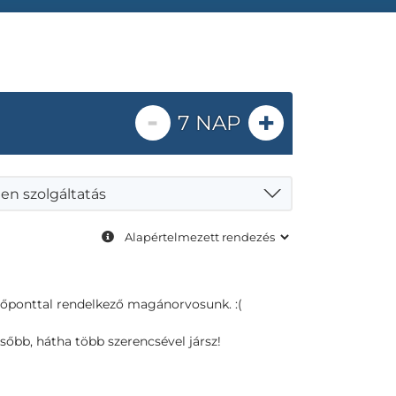
-
+
7 NAP
en szolgáltatás
dőponttal rendelkező magánorvosunk. :(
sőbb, hátha több szerencsével jársz!