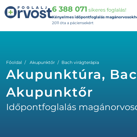
6 388 071
sikeres foglalás!
Kényelmes időpontfoglalás magánorvosokh
2011 óta a páciensekért
Főoldal
Akupunktőr
Bach virágterápia
Akupunktúra, Bach
Akupunktőr
Időpontfoglalás magánorvos