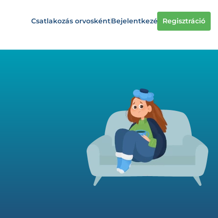
Csatlakozás orvosként
Bejelentkezés
Regisztráció