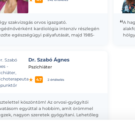
“
gy szakvizsgás orvos igazgató.
A hag
egédnővérként kardiológia intenzív részlegén
alakf
zdte egészségügyi pályafutását, majd 1985-
hölgy
en végzett a Semmelweis Orvostudományi
kezel
gyetemen. Diákként pszichológiai klinikán és
gyors
bbek között mentőtisztként...
haték
Dr. Szabó Ágnes
Pszichiáter
4.7
2 értékelés
sztelettel köszöntöm! Az orvosi-gyógyítói
ivatásom egyúttal a hobbim, amit örömmel
égzek, nagyon szeretek gyógyítani. Lehetőleg
ermészetes és egyszerű, ugyanakkor hatékony
egoldásokat alkalmazok, a gyógyszereket
ak...