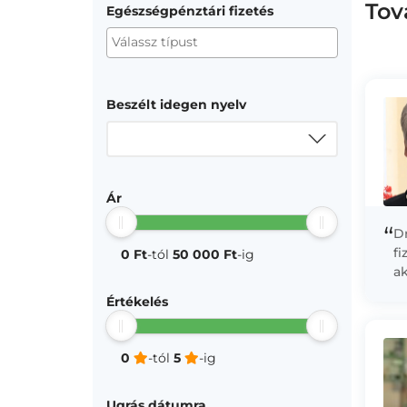
Tov
Egészségpénztári fizetés
Beszélt idegen nyelv
Ár
“
Dr
fi
0 Ft
-tól
50 000 Ft
-ig
ak
ót
Értékelés
az
fe
0
-tól
5
-ig
Ugrás dátumra