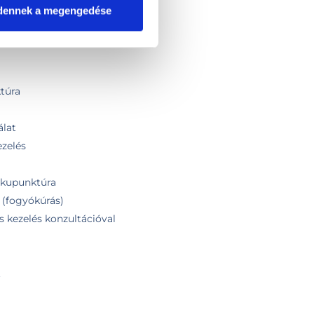
dennek a megengedése
túra
álat
ezelés
rakupunktúra
 (fogyókúrás)
s kezelés konzultációval
t