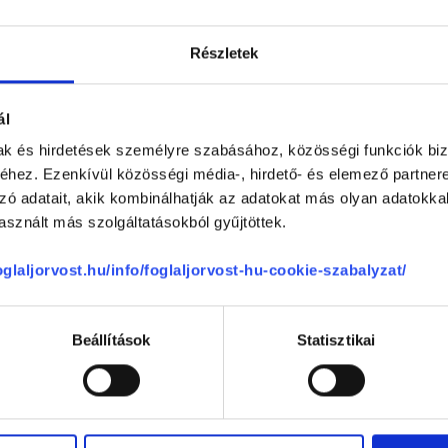
akorvos jelölt (rezidens): általános orvosi oklevéllel rendelkező orvos, aki j
zerzésére irányuló képzésben vesz részt. Ezen orvosok által önállóan nem
lősséggel tartozik és azt közvetlenül felügyeli az egészségügyi szolgáltató s
Részletek
orvosjelölt önállóan láthat el feladatokat. A foglaljorvost.hu felelősségét 
zakorvosjelölt esetén.
ál
mak és hirdetések személyre szabásához, közösségi funkciók biz
ktúra
hez. Ezenkívül közösségi média-, hirdető- és elemező partner
zó adatait, akik kombinálhatják az adatokat más olyan adatokka
sznált más szolgáltatásokból gyűjtöttek.
nciák által közvetlenül hat a páciens lelkiállapotára. A Bach vi
foglaljorvost.hu/info/foglaljorvost-hu-cookie-szabalyzat/
 páciens testi és lelki panaszait egyaránt.
PCSOLÓDÓ SZAKTERÜLETEK
Beállítások
Statisztikai