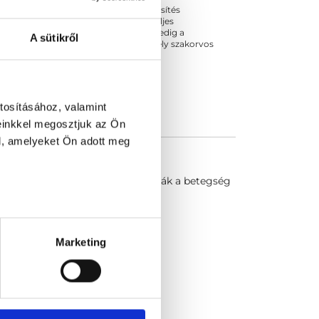
ogszabályok szerinti szakorvosi szakképesítés
 végezhető szakmai tevékenységért teljes
zakorvosa az első részvizsgáig, utána pedig a
A sütikről
kizárja esetleges névazonosságért bármely szakorvos
tosításához, valamint
einkkel megosztjuk az Ön
l, amelyeket Ön adott meg
rágterápia lényege, hogy megtalálják a betegség
Marketing