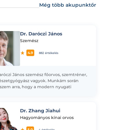
Még több akupunktőr
Dr. Daróczi János
Szemész
4.9
882 értékelés
aróczi János szemész főorvos, szemtréner,
észetgyógyász vagyok. Munkám során
szem arra, hogy a modern nyugati
lást a természetgyógyászat eszközeivel
szítve alkalmazzam pácienseim
zására. Különös...
Dr. Zhang Jiahui
Hagyományos kínai orvos
5.0
4 értékelés