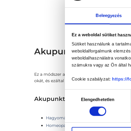
* Sz
megs
fele
Beleegyezés
szak
és s
Ez a weboldal sütiket haszn
Sütiket használunk a tartal
Akupunktőr - Akupun
weboldalforgalmunk elemzésé
weboldalhasználatra vonatko
számukra vagy az Ön által ha
Ez a módszer a növények virágaiból készült esze
Cookie szabályzat:
https://
okát, és ezáltal eredményesen kezelni lehessen a
Hozzájárulás
Akupunktúra TERÜLETHEZ KA
Elengedhetetlen
kiválasztása
Hagyományos Kínai Orvoslás
Homeopátia