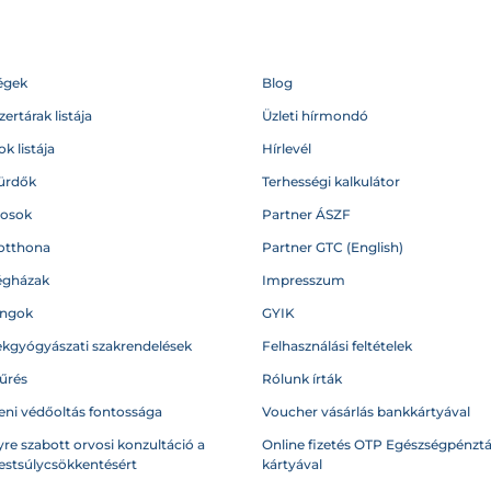
égek
Blog
ertárak listája
Üzleti hírmondó
k listája
Hírlevél
ürdők
Terhességi kalkulátor
vosok
Partner ÁSZF
otthona
Partner GTC (English)
égházak
Impresszum
angok
GYIK
kgyógyászati szakrendelések
Felhasználási feltételek
űrés
Rólunk írták
eni védőoltás fontossága
Voucher vásárlás bankkártyával
re szabott orvosi konzultáció a
Online fizetés OTP Egészségpénztá
testsúlycsökkentésért
kártyával