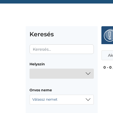
Keresés
Ak
Helyszín
0 - 0
Orvos neme
Válassz nemet