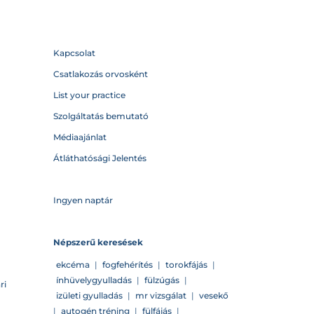
Kapcsolat
Csatlakozás orvosként
List your practice
Szolgáltatás bemutató
Médiaajánlat
Átláthatósági Jelentés
Ingyen naptár
Népszerű keresések
ekcéma
|
fogfehérítés
|
torokfájás
|
ínhüvelygyulladás
|
fülzúgás
|
ri
izületi gyulladás
|
mr vizsgálat
|
vesekő
|
autogén tréning
|
fülfájás
|