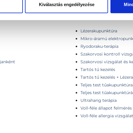
Kiválasztás engedélyezése
Min
Lézerakupunktúra
Mikro-áramú elektropunk
Ryodoraku-terápia
Szakorvosi kontroll vizsg
ájanként
Szakorvosi vizsgálat és k
Tartós tű kezelés
m
Tartós tű kezelés + Léze
Teljes test tűakupunktúra
Teljes test tűakupunktúrá
Ultrahang terápia
Voll-féle állapot felmérés
Voll-féle allergia vizsgála