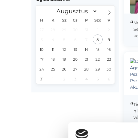
H
K
Sz
Cs
P
Szo
V
“
Né
S
27
28
29
30
31
1
2
ke
3
4
5
6
7
8
9
b
E
10
11
12
13
14
15
16
tö
17
18
19
20
21
22
23
24
25
26
27
28
29
30
31
1
2
3
4
5
6
“
Ti
h
v
t
m
cs