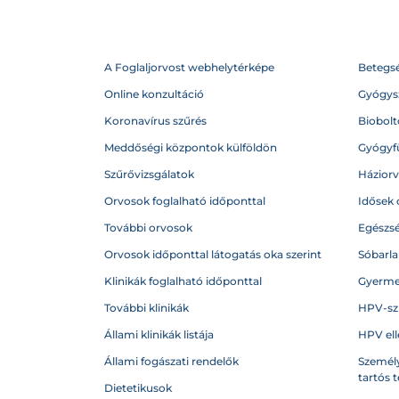
A Foglaljorvost webhelytérképe
Betegs
Online konzultáció
Gyógysz
Koronavírus szűrés
Biobolto
Meddőségi központok külföldön
Gyógyf
Szűrővizsgálatok
Házior
Orvosok foglalható időponttal
Idősek 
További orvosok
Egészs
Orvosok időponttal látogatás oka szerint
Sóbarl
Klinikák foglalható időponttal
Gyerme
További klinikák
HPV-sz
Állami klinikák listája
HPV ell
Állami fogászati rendelők
Személy
tartós 
Dietetikusok