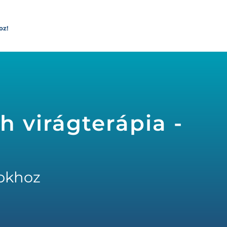
oz!
 virágterápia -
okhoz