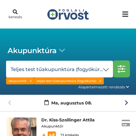
keresés
Akupunktúra
Teljes test tűakupunktúra (fogyókúrás)
akupunktőr
teljes test tűakupunktúra (fogyókúrás)
Ma,
augusztus 08.
Dr. Kiss-Szollinger Attila
Akupunktőr
4.8
73 értékelés