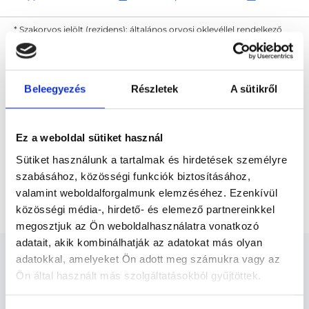
* Szakorvos jelölt (rezidens): általános orvosi oklevéllel rendelkező
orvos, aki jogszabályok szerinti szakorvosi szakképesítés
megszerzésére irányuló képzésben vesz részt. Ezen orvosok által
önállóan nem végezhető szakmai tevékenységért teljes
felelősséggel tartozik és azt közvetlenül felügyeli az egészségügyi
szolgáltató szakorvosa az első részvizsgáig, utána pedig a
Beleegyezés
Részletek
A sütikről
szakorvosjelölt önállóan láthat el feladatokat. A foglaljorvost.hu
felelősségét kizárja esetleges névazonosságért bármely szakorvos
és szakorvosjelölt esetén.
Ez a weboldal sütiket használ
Sütiket használunk a tartalmak és hirdetések személyre
Főoldal
Akupunktőr
szabásához, közösségi funkciók biztosításához,
valamint weboldalforgalmunk elemzéséhez. Ezenkívül
Teljes test tűakupunktúra (fogyókúrás)
közösségi média-, hirdető- és elemező partnereinkkel
megosztjuk az Ön weboldalhasználatra vonatkozó
adatait, akik kombinálhatják az adatokat más olyan
adatokkal, amelyeket Ön adott meg számukra vagy az
Ön által használt más szolgáltatásokból gyűjtöttek.
Cookie