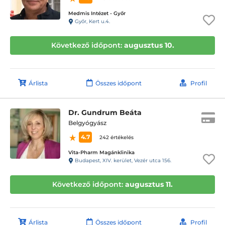
Medmis Intézet - Győr
Győr, Kert u.4.
Következő időpont:
augusztus 10.
Árlista
Összes időpont
Profil
Dr. Gundrum Beáta
Belgyógyász
4.7
242 értékelés
Vita-Pharm Magánklinika
Budapest, XIV. kerület, Vezér utca 156.
Következő időpont:
augusztus 11.
Árlista
Összes időpont
Profil