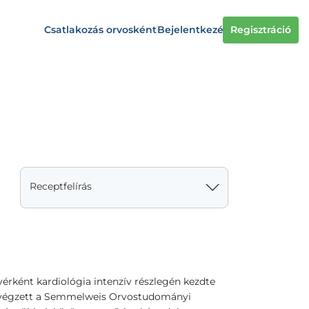
Csatlakozás orvosként
Bejelentkezés
Regisztráció
Receptfelírás
érként kardiológia intenzív részlegén kezdte
n végzett a Semmelweis Orvostudományi