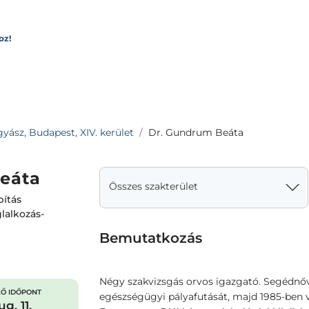
oz!
yász, Budapest, XIV. kerület
Dr. Gundrum Beáta
eáta
Összes szakterület
pítás
lalkozás-
Bemutatkozás
Négy szakvizsgás orvos igazgató. Segédnőv
Ő IDŐPONT
egészségügyi pályafutását, majd 1985-be
g. 11.