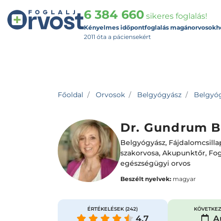
6 384 660
sikeres foglalás!
Kényelmes időpontfoglalás magánorvosokh
2011 óta a páciensekért
Főoldal
Orvosok
Belgyógyász
Belgyóg
Dr. Gundrum B
Belgyógyász
,
Fájdalomcsilla
szakorvosa
,
Akupunktőr
,
Fog
egészségügyi orvos
Beszélt nyelvek:
magyar
ÉRTÉKELÉSEK
(242)
KÖVETKEZ
4.7
Au