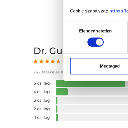
Cookie szabályzat:
https://
Hozzájárulás
Elengedhetetlen
kiválasztása
Dr. Gundrum Beáta
4.66 az 5-ből
Megtagad
242 értékelés alapján
5 csillag
4 csillag
3 csillag
2 csillag
1 csillag