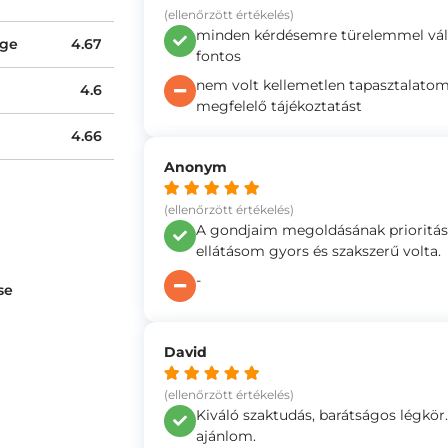
(ellenőrzött értékelés)
minden kérdésemre türelemmel vála
ége
4.67
fontos
nem volt kellemetlen tapasztalat
4.6
megfelelő tájékoztatást
4.66
Anonym
(ellenőrzött értékelés)
A gondjaim megoldásának prioritása
ellátásom gyors és szakszerű volta.
-
se
David
(ellenőrzött értékelés)
Kiváló szaktudás, barátságos légkör
ajánlom.