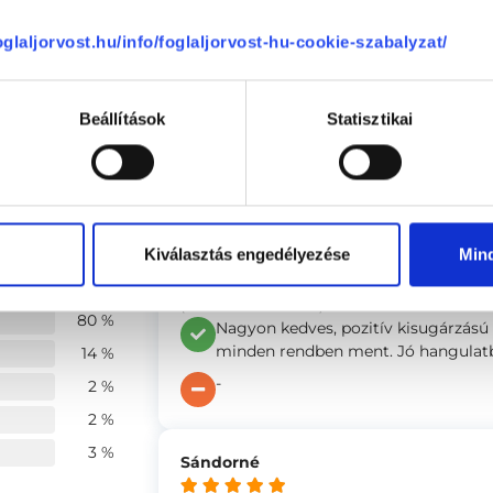
foglaljorvost.hu/info/foglaljorvost-hu-cookie-szabalyzat/
Vita-Pharm Magánklinika
Beállítások
Statisztikai
1148
Budapest, XIV. kerület
,
Vezér utca 
 vélemények
Kiválasztás engedélyezése
Min
Anonym
(ellenőrzött értékelés)
80 %
Nagyon kedves, pozitív kisugárzású
minden rendben ment. Jó hangulatba
14 %
-
2 %
2 %
3 %
Sándorné