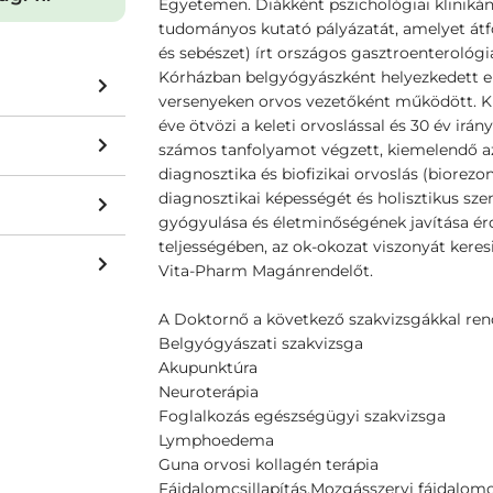
Egyetemen. Diákként pszichológiai klinikán
tudományos kutató pályázatát, amelyet át
és sebészet) írt országos gasztroenterológi
Kórházban belgyógyászként helyezkedett el
versenyeken orvos vezetőként működött. Ki
éve ötvözi a keleti orvoslással és 30 év irá
számos tanfolyamot végzett, kiemelendő az 
diagnosztika és biofizikai orvoslás (biorezo
diagnosztikai képességét és holisztikus sz
gyógyulása és életminőségének javítása é
teljességében, az ok-okozat viszonyát keresi
Vita-Pharm Magánrendelőt.
A Doktornő a következő szakvizsgákkal rend
Belgyógyászati szakvizsga
Akupunktúra
Neuroterápia
Foglalkozás egészségügyi szakvizsga
Lymphoedema
Guna orvosi kollagén terápia
Fájdalomcsillapítás,
Mozgásszervi fájdalomcs