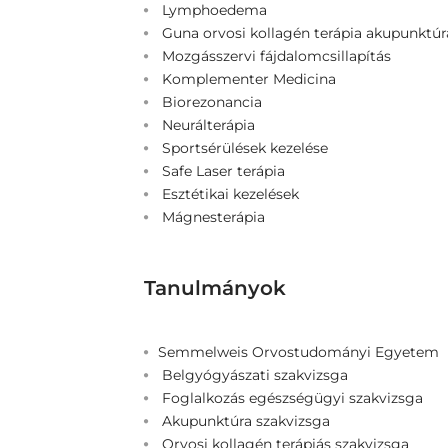
Lymphoedema
Guna orvosi kollagén terápia akupunktú
Mozgásszervi fájdalomcsillapítás
Komplementer Medicina
Biorezonancia
Neurálterápia
Sportsérülések kezelése
Safe Laser terápia
Esztétikai kezelések
Mágnesterápia
Tanulmányok
Semmelweis Orvostudományi Egyetem
Belgyógyászati szakvizsga
Foglalkozás egészségügyi szakvizsga
Akupunktúra szakvizsga
Orvosi kollagén terápiás szakvizsga