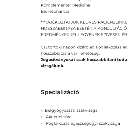
Komplementer Medicina
Biorezonancia
***TÁJÉKOZTATJUK KEDVES PÁCIENSEINK
HOSSZABBÍTÁSA ESETÉN A KONZULTÁCIÓ
EREDMÉNYEKKEL LEGYENEK SZÍVESEK ÉRK
Csütörtöki napon kizárólag Foglalkozása e
hosszabbításra van lehetőség.
Jogosítványokat csak hosszabbítani tud
vizsgálunk.
Specializáció
Belgyógyászati szakvizsga
Akupunktúra
Foglalkozás egészségügyi szakvizsga