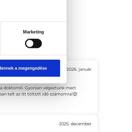
Marketing
156. (Nagyzugló)
dennek a megengedése
2026. január
 a doktornő. Gyorsan végeztünk mert
n telt az itt töltött idő számomra!😊
2025. december