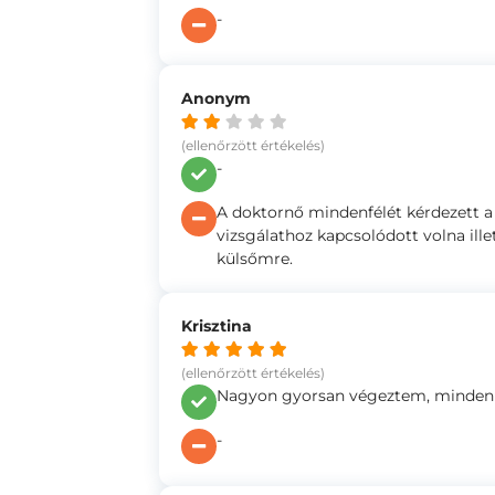
-
Anonym
(ellenőrzött értékelés)
-
A doktornő mindenfélét kérdezett a
vizsgálathoz kapcsolódott volna ill
külsőmre.
Krisztina
(ellenőrzött értékelés)
Nagyon gyorsan végeztem, minden r
-