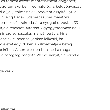
 és többek között mentőtisztként dolgozott;
fogó témakörben (reumatológia, belgyógyászat
ai díjjal jutalmazták. Orvosként a Nyírő Gyula
. 9 évig Bécs-Budapest szuper maratoni
emelkedő szaktudását a nyugati orvoslást 33
nyitja a rendelőt. Alternatív gyógymódokon belül
íriszdiagnosztika, manuál terápia, kínai
nancia). Mindennél jobban lelkesíti, ha
emléletét egy időben alkalmazhatja a beteg
rdekében. A komplett embert nézi a maga
 a betegség mögött. 20 éve irányítja sikerrel a
elkezik:
illapítás.