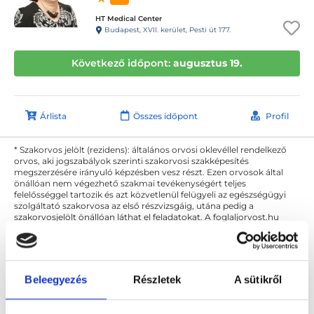
HT Medical Center
Budapest, XVII. kerület, Pesti út 177.
Következő időpont:
augusztus 19.
Árlista
Összes időpont
Profil
* Szakorvos jelölt (rezidens): általános orvosi oklevéllel rendelkező
orvos, aki jogszabályok szerinti szakorvosi szakképesítés
megszerzésére irányuló képzésben vesz részt. Ezen orvosok által
önállóan nem végezhető szakmai tevékenységért teljes
felelősséggel tartozik és azt közvetlenül felügyeli az egészségügyi
szolgáltató szakorvosa az első részvizsgáig, utána pedig a
szakorvosjelölt önállóan láthat el feladatokat. A foglaljorvost.hu
felelősségét kizárja esetleges névazonosságért bármely szakorvos
és szakorvosjelölt esetén.
Beleegyezés
Részletek
A sütikről
Főoldal
Diabetológus
Budapest, XVII. kerület