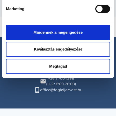
Marketing
Mindennek a megengedése
Kiválasztás engedélyezése
Megtagad
Segíthetünk?
+36 1 700-1398
(H-P: 8:00-20:00)
office@foglaljorvost.hu