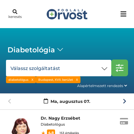
keresés
Diabetológia
Válassz szolgáltatást
diabetológus
Budapest, XVII. kerület
Ma,
augusztus 07.
Dr. Nagy Erzsébet
Diabetológus
4.8
153 értékelés