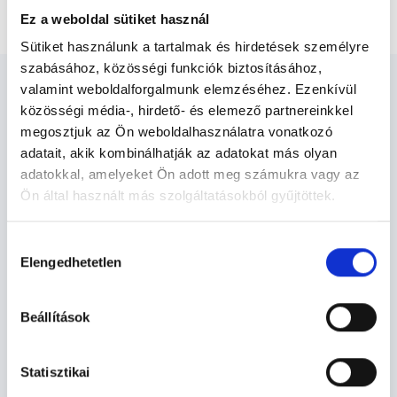
Diabetológus Budapest, XVII. kerület
Ez a weboldal sütiket használ
Sütiket használunk a tartalmak és hirdetések személyre
szabásához, közösségi funkciók biztosításához,
valamint weboldalforgalmunk elemzéséhez. Ezenkívül
közösségi média-, hirdető- és elemező partnereinkkel
megosztjuk az Ön weboldalhasználatra vonatkozó
adatait, akik kombinálhatják az adatokat más olyan
Diabetológus Budapest, XVII.
adatokkal, amelyeket Ön adott meg számukra vagy az
kerület - Diabetológia
Ön által használt más szolgáltatásokból gyűjtöttek.
Cookie
Hozzájárulás
Diabetológia TERÜLETHEZ KAPCSOLÓDÓ
szabályzat:
https://foglaljorvost.hu/info/foglaljorvost-
Elengedhetetlen
kiválasztása
SZAKTERÜLETEK
hu-cookie-szabalyzat/
Beállítások
Szolgáltatások
Statisztikai
Budapesti és vidéki diabetológus orvosok