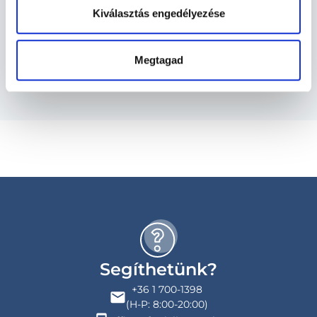
Kiválasztás engedélyezése
Szolgáltatások
Budapesti és vidéki diabetológus orvosok
Megtagad
Segíthetünk?
+36 1 700-1398
(H-P: 8:00-20:00)