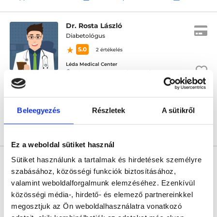
Dr. Rosta László
Diabetológus
5.0
2 értékelés
Léda Medical Center
Zalaegerszeg, Ady Endre u. 58. fsz. 3
Következő időpont:
szeptember 01.
Beleegyezés
Részletek
A sütikről
Árlista
Összes időpont
Profil
Ez a weboldal sütiket használ
* Szakorvos jelölt (rezidens): általános orvosi oklevéllel rendelkező
Sütiket használunk a tartalmak és hirdetések személyre
orvos, aki jogszabályok szerinti szakorvosi szakképesítés
megszerzésére irányuló képzésben vesz részt. Ezen orvosok által
szabásához, közösségi funkciók biztosításához,
önállóan nem végezhető szakmai tevékenységért teljes
valamint weboldalforgalmunk elemzéséhez. Ezenkívül
felelősséggel tartozik és azt közvetlenül felügyeli az egészségügyi
szolgáltató szakorvosa az első részvizsgáig, utána pedig a
közösségi média-, hirdető- és elemező partnereinkkel
szakorvosjelölt önállóan láthat el feladatokat. A foglaljorvost.hu
megosztjuk az Ön weboldalhasználatra vonatkozó
felelősségét kizárja esetleges névazonosságért bármely szakorvos
és szakorvosjelölt esetén.