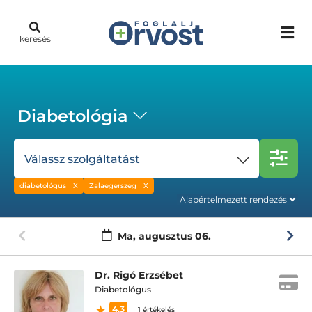
keresés
Diabetológia
Válassz szolgáltatást
diabetológus
Zalaegerszeg
Ma,
augusztus 06.
Dr. Rigó Erzsébet
Diabetológus
4.3
1 értékelés