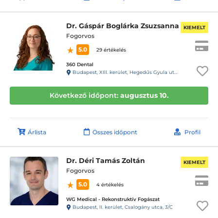
Dr. Gáspár Boglárka Zsuzsanna
KIEMELT
Fogorvos
5.0
29 értékelés
360 Dental
Budapest, XIII. kerület, Hegedűs Gyula utca 33. Fsz. 1. (31-es kapucsengő)
Következő időpont:
augusztus 10.
Árlista
Összes időpont
Profil
Dr. Déri Tamás Zoltán
KIEMELT
Fogorvos
5.0
4 értékelés
WG Medical - Rekonstruktív Fogászat
Budapest, II. kerület, Csalogány utca, 3/C