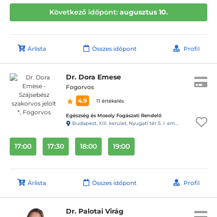
Következő időpont:
augusztus 10.
Árlista
Összes időpont
Profil
Dr. Dora Emese
Fogorvos
4.9
11 értékelés
Egészség és Mosoly Fogászati Rendelő
Budapest, XIII. kerület, Nyugati tér 5. I. em. 3. (28-as kapucsengő)
17:00
17:30
18:00
19:00
Árlista
Összes időpont
Profil
Dr. Palotai Virág