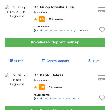
Dr. Fülöp Piroska Júlia
Fogorvos
4.5
21 értékelés
Fülöp Dental
Budapest, VI. kerület, Andrássy út 83-85 1.e/26, Kapucsengő: 40
Következő időpont:
holnap
Árlista
Összes időpont
Profil
Dr. Bánki Balázs
Fogorvos
5.0
3 értékelés
Kavics dentál
Budapest, II. kerület, Kavics utca 1