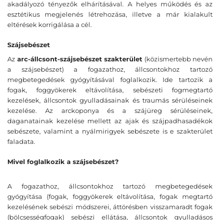
akadályozó tényezők elhárításával. A helyes működés és az
esztétikus megjelenés létrehozása, illetve a már kialakult
eltérések korrigálása a cél.
Szájsebészet
Az
arc-állcsont-szájsebészet szakterület
(közismertebb nevén
a szájsebészet) a fogazathoz, állcsontokhoz tartozó
megbetegedések gyógyításával foglalkozik. Ide tartozik a
fogak, foggyökerek eltávolítása, sebészeti fogmegtartó
kezelések, állcsontok gyulladásainak és traumás sérüléseinek
kezelése. Az arckoponya és a szájüreg sérüléseinek,
daganatainak kezelése mellett az ajak és szájpadhasadékok
sebészete, valamint a nyálmirigyek sebészete is e szakterület
faladata.
Mivel foglalkozik a szájsebészet?
A fogazathoz, állcsontokhoz tartozó megbetegedések
gyógyítása (fogak, foggyökerek eltávolítása, fogak megtartó
kezelésének sebészi módszerei, áttörésben visszamaradt fogak
(bölcsességfogak) sebészi ellátása, állcsontok gyulladásos