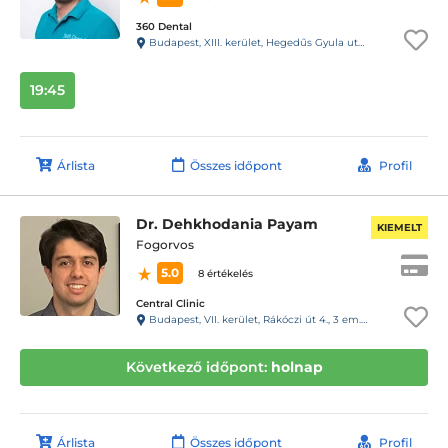
360 Dental
Budapest, XIII. kerület, Hegedűs Gyula utca 33. Fsz. 1. (31-es kapucsengő)
19:45
Árlista
Összes időpont
Profil
Dr. Dehkhodania Payam
KIEMELT
Fogorvos
5.0
8 értékelés
Central Clinic
Budapest, VII. kerület, Rákóczi út 4., 3 em. , 1 a.
Következő időpont:
holnap
Árlista
Összes időpont
Profil