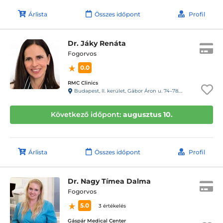
Árlista
Összes időpont
Profil
Dr. Jáky Renáta
Fogorvos
0.0
RMC Clinics
Budapest, II. kerület, Gábor Áron u. 74–78. III. emelet
Következő időpont:
augusztus 10.
Árlista
Összes időpont
Profil
Dr. Nagy Tímea Dalma
Fogorvos
5.0
3 értékelés
Gáspár Medical Center