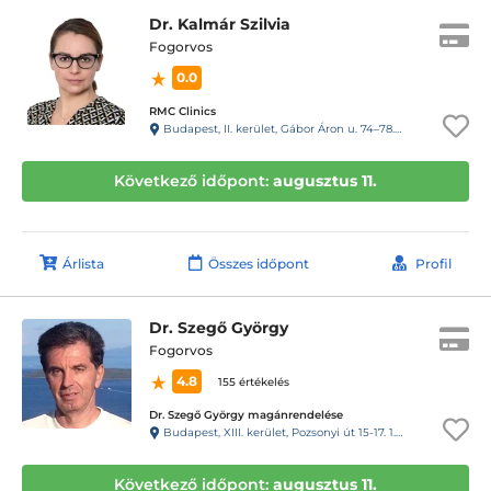
Dr. Kalmár Szilvia
Fogorvos
0.0
RMC Clinics
Budapest, II. kerület, Gábor Áron u. 74–78. III. emelet
Következő időpont:
augusztus 11.
Árlista
Összes időpont
Profil
Dr. Szegő György
Fogorvos
4.8
155 értékelés
Dr. Szegő György magánrendelése
Budapest, XIII. kerület, Pozsonyi út 15-17. 1.em.4.
Következő időpont:
augusztus 11.