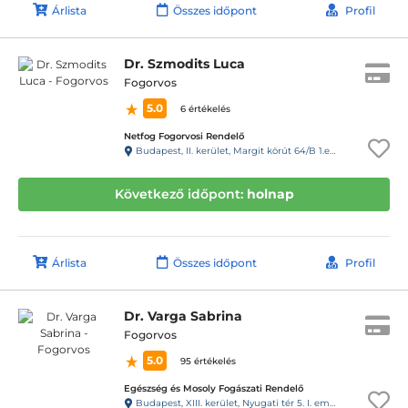
Árlista
Összes időpont
Profil
Dr. Szmodits Luca
Fogorvos
5.0
6 értékelés
Netfog Fogorvosi Rendelő
Budapest, II. kerület, Margit körút 64/B 1.emelet 9., 14-es kapucsengő
Következő időpont:
holnap
Árlista
Összes időpont
Profil
Dr. Varga Sabrina
Fogorvos
5.0
95 értékelés
Egészség és Mosoly Fogászati Rendelő
Budapest, XIII. kerület, Nyugati tér 5. I. em. 3. (28-as kapucsengő)