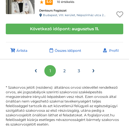
5.0
10 értékelés
Dentours Fogászat
Budapest, VIII. kerület, Népszínház utca 28/A, I. emelet.
Következő időpont:
augusztus 11.
Árlista
Összes időpont
Profil
‹
›
1
2
3
* Szakorvos jelölt (rezidens): általános orvosi oklevéllel rendelkező
orvos, aki jogszabályok szerinti szakorvosi szakképesítés
megszerzésére irányuló képzésben vesz részt. Ezen orvosok által
önállóan nem végezhető szakmai tevékenységért teljes
felelősséggel tartozik és azt közvetlenül felügyeli az egészségügyi
szolgáltató szakorvosa az első részvizsgáig, utána pedig a
szakorvosjelölt önállóan láthat el feladatokat. A foglaljorvost.hu
felelősségét kizárja esetleges névazonosságért bármely szakorvos
és szakorvosjelölt esetén.