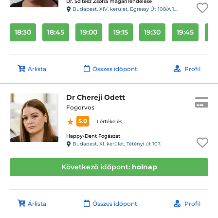
Dr. Soltész Zsófia magánrendelése
Budapest, XIV. kerület, Egressy Út 108/A 1.elmelet, 2. ajtó 23-as kapucsengő (Fogorvosi Rendelő)
18:30
18:45
19:00
19:15
19:30
19:45
20
Árlista
Összes időpont
Profil
Dr Chereji Odett
Fogorvos
5.0
1 értékelés
Happy-Dent Fogászat
Budapest, XI. kerület, Tétényi út 107.
Következő időpont:
holnap
Árlista
Összes időpont
Profil