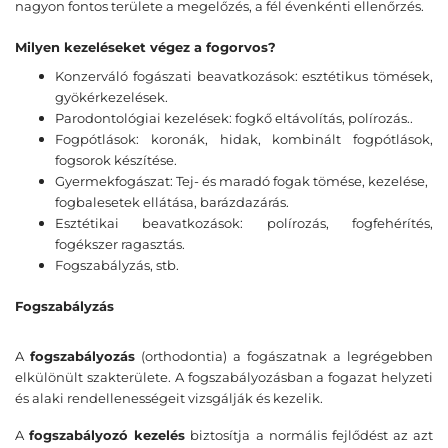
nagyon fontos területe a megelőzés, a fél évenkénti ellenőrzés.
Milyen kezeléseket végez a fogorvos?
Konzerváló fogászati beavatkozások: esztétikus tömések,
gyökérkezelések.
Parodontológiai kezelések: fogkő eltávolítás, polírozás..
Fogpótlások: koronák, hidak, kombinált fogpótlások,
fogsorok készítése.
Gyermekfogászat: Tej- és maradó fogak tömése, kezelése,
fogbalesetek ellátása, barázdazárás.
Esztétikai beavatkozások: polírozás, fogfehérítés,
fogékszer ragasztás.
Fogszabályzás, stb.
Fogszabályzás
A
fogszabályozás
(orthodontia) a fogászatnak a legrégebben
elkülönült szakterülete. A fogszabályozásban a fogazat helyzeti
és alaki rendellenességeit vizsgálják és kezelik.
A
fogszabályozó kezelés
biztosítja a normális fejlődést az azt