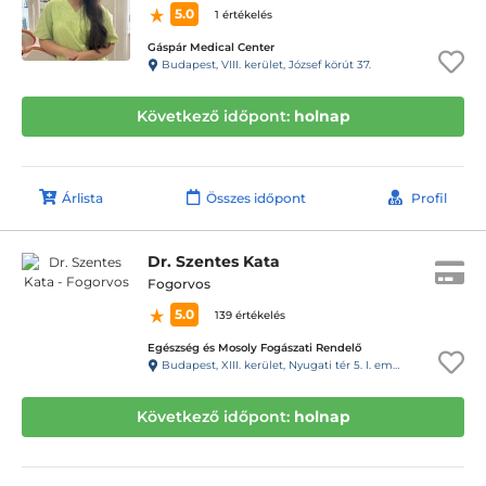
5.0
1 értékelés
Gáspár Medical Center
Budapest, VIII. kerület, József körút 37.
Következő időpont:
holnap
Árlista
Összes időpont
Profil
Dr. Szentes Kata
Fogorvos
5.0
139 értékelés
Egészség és Mosoly Fogászati Rendelő
Budapest, XIII. kerület, Nyugati tér 5. I. em. 3. (28-as kapucsengő)
Következő időpont:
holnap