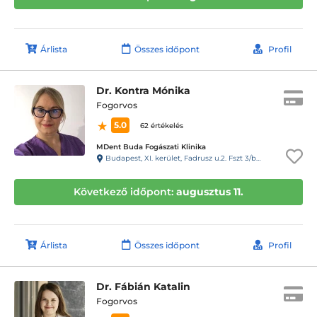
Árlista
Összes időpont
Profil
Dr. Kontra Mónika
Fogorvos
5.0
62 értékelés
MDent Buda Fogászati Klinika
Budapest, XI. kerület, Fadrusz u.2. Fszt 3/b 61-es kapucsengő
Következő időpont:
augusztus 11.
Árlista
Összes időpont
Profil
Dr. Fábián Katalin
Fogorvos