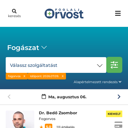
keresés
Fogászat
Válassz szolgáltatást
fogorvos
Időpont: 2026.07.09.
Ma,
augusztus 06.
Dr. Bedő Zsombor
KIEMELT
Fogorvos
5.0
113 értékelés