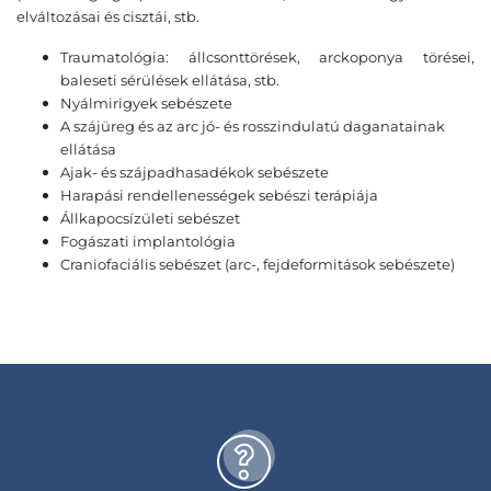
elváltozásai és cisztái, stb.
Traumatológia: állcsonttörések, arckoponya törései,
baleseti sérülések ellátása, stb.
Nyálmirigyek sebészete
A szájüreg és az arc jó- és rosszindulatú daganatainak
ellátása
Ajak- és szájpadhasadékok sebészete
Harapási rendellenességek sebészi terápiája
Állkapocsízületi sebészet
Fogászati implantológia
Craniofaciális sebészet (arc-, fejdeformitások sebészete)