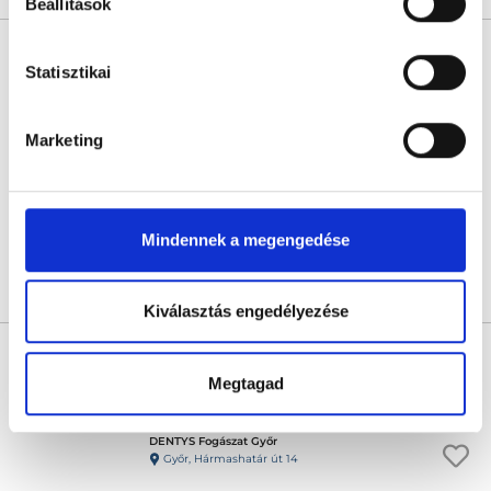
Beállítások
Dr. Thuránszky Zoltán
Statisztikai
Fogorvos
0.0
Marketing
OralCare Hungary
Budapest, II. kerület, Margit krt. 48. fsz. udvar felől kapucsengő: 2
Következő időpont:
augusztus 10.
Mindennek a megengedése
Árlista
Összes időpont
Profil
Kiválasztás engedélyezése
Dr. Bödecs Szonja
Fogorvos
Megtagad
5.0
1 értékelés
DENTYS Fogászat Győr
Győr, Hármashatár út 14