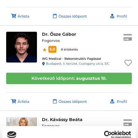
Árlista
Összes időpont
Profil
Dr. Ősze Gábor
Fogorvos
5.0
8 értékelés
WG Medical - Rekonstruktív Fogászat
Budapest, II. kerület, Csalogány utca, 3/C
Következő időpont:
augusztus 10.
Árlista
Összes időpont
Profil
Dr. Kávássy Beáta
Fogorvos
4.7
42 értékelés