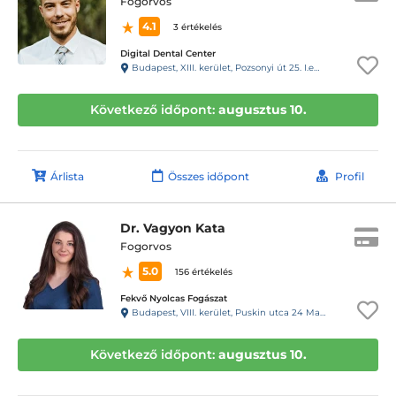
Fogorvos
4.1
3 értékelés
Digital Dental Center
Budapest, XIII. kerület, Pozsonyi út 25. I.em.11-es csengő
Következő időpont:
augusztus 10.
Árlista
Összes időpont
Profil
Dr. Vagyon Kata
Fogorvos
5.0
156 értékelés
Fekvő Nyolcas Fogászat
Budapest, VIII. kerület, Puskin utca 24 Magasföldszint 2., 12-es kapucsengő
Következő időpont:
augusztus 10.