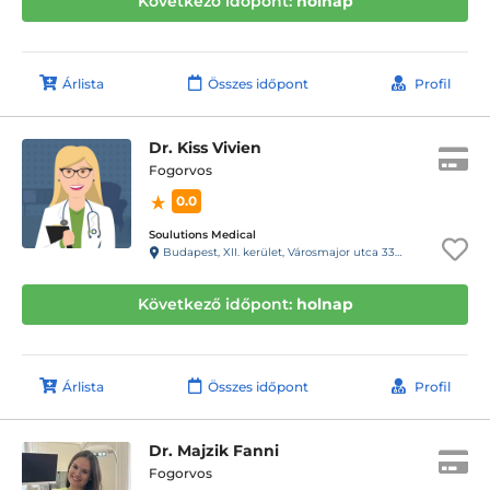
Következő időpont:
holnap
Árlista
Összes időpont
Profil
Dr. Kiss Vivien
Fogorvos
0.0
Soulutions Medical
Budapest, XII. kerület, Városmajor utca 33 1/3
Következő időpont:
holnap
Árlista
Összes időpont
Profil
Dr. Majzik Fanni
Fogorvos