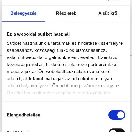
Dr. Kávássy Beáta Magánrendelése
Budapest, III. kerület, Szőlő utca 9.
Beleegyezés
Részletek
A sütikről
Következő időpont:
augusztus 10.
Ez a weboldal sütiket használ
Sütiket használunk a tartalmak és hirdetések személyre
Árlista
Összes időpont
Profil
szabásához, közösségi funkciók biztosításához,
valamint weboldalforgalmunk elemzéséhez. Ezenkívül
Dr. Kovács Szergej
közösségi média-, hirdető- és elemező partnereinkkel
Fogorvos
megosztjuk az Ön weboldalhasználatra vonatkozó
0.0
adatait, akik kombinálhatják az adatokat más olyan
adatokkal, amelyeket Ön adott meg számukra vagy az
Happy-Dent Fogászat
Budapest, XI. kerület, Tétényi út 107.
Ön által használt más szolgáltatásokból gyűjtöttek.
Következő időpont:
augusztus 10.
Cookie
Hozzájárulás
szabályzat:
https://foglaljorvost.hu/info/foglaljorvost-
Elengedhetetlen
kiválasztása
hu-cookie-szabalyzat/
Árlista
Összes időpont
Profil