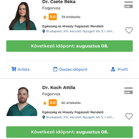
Dr. Csete Réka
Fogorvos
5.0
39 értékelés
Egészség és Mosoly Fogászati Rendelő
Budapest, XIII. kerület, Nyugati tér 5. I. em. 3. (28-as kapucsengő)
Következő időpont:
augusztus 08.
Árlista
Összes időpont
Profil
Dr. Koch Attila
Fogorvos
5.0
60 értékelés
Egészség és Mosoly Fogászati Rendelő
Budapest, XIII. kerület, Nyugati tér 5. I. em. 3. (28-as kapucsengő)
Következő időpont:
augusztus 08.