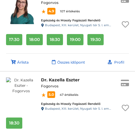
Fogorvos
4.9
107 értékelés
Egészség és Mosoly Fogászati Rendelő
Budapest, XIII. kerület, Nyugati tér 5. I. em. 3. (28-as kapucsengő)
17:30
18:00
18:30
19:00
19:30
Árlista
Összes időpont
Profil
Dr. Kazella Eszter
Fogorvos
5.0
47 értékelés
Egészség és Mosoly Fogászati Rendelő
Budapest, XIII. kerület, Nyugati tér 5. I. em. 3. (28-as kapucsengő)
18:30