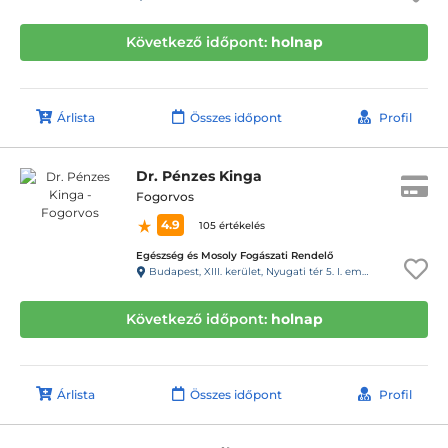
Következő időpont:
holnap
Árlista
Összes időpont
Profil
Dr. Pénzes Kinga
Fogorvos
4.9
105 értékelés
Egészség és Mosoly Fogászati Rendelő
Budapest, XIII. kerület, Nyugati tér 5. I. em. 3. (28-as kapucsengő)
Következő időpont:
holnap
Árlista
Összes időpont
Profil