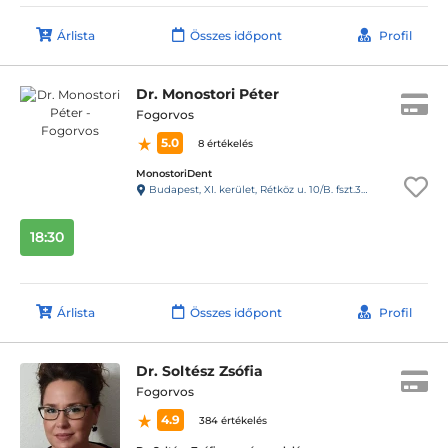
Árlista
Összes időpont
Profil
Dr. Monostori Péter
Fogorvos
5.0
8 értékelés
MonostoriDent
Budapest, XI. kerület, Rétköz u. 10/B. fszt.3, kapucsengő: 3#
18:30
Árlista
Összes időpont
Profil
Dr. Soltész Zsófia
Fogorvos
4.9
384 értékelés