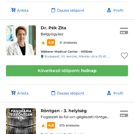
Árlista
Összes időpont
Profil
Dr. Pék Zita
Belgyógyász
4.9
31 értékelés
Wáberer Medical Center - HillSide
Budapest, XII. kerület, Alkotás utca 55-61. Hillside
Következő időpont:
holnap
Árlista
Összes időpont
Profil
Röntgen - 3. helyiség
Fogászati és fül-orr-gégészeti röntgen, cbct készítése
4.8
675 értékelés