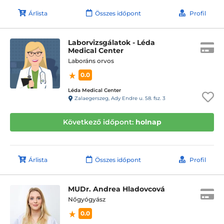
Árlista
Összes időpont
Profil
Laborvizsgálatok - Léda
Medical Center
Laboráns orvos
0.0
Léda Medical Center
Zalaegerszeg, Ady Endre u. 58. fsz. 3
Következő időpont:
holnap
Árlista
Összes időpont
Profil
MUDr. Andrea Hladovcová
Nőgyógyász
0.0