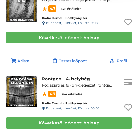
4.7
145 értékelés
Radio Dental - Batthyány tér
Budapest, I. kerület, Fő utca 56-58.
Következő időpont:
holnap
Árlista
Összes időpont
Profil
Röntgen - 4. helyiség
Fogászati és fül-orr-gégészeti röntgen, cbct készítése
4.7
344 értékelés
Radio Dental - Batthyány tér
Budapest, I. kerület, Fő utca 56-58.
Következő időpont:
holnap