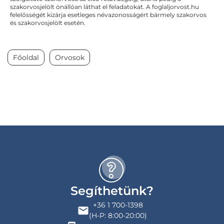
szakorvosjelölt önállóan láthat el feladatokat. A foglaljorvost.hu
felelősségét kizárja esetleges névazonosságért bármely szakorvos
és szakorvosjelölt esetén.
Főoldal
Orvosok
Segíthetünk?
+36 1 700-1398
(H-P: 8:00-20:00)