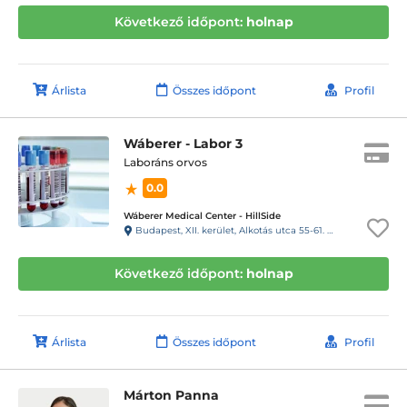
Következő időpont:
holnap
Árlista
Összes időpont
Profil
Wáberer - Labor 3
Laboráns orvos
0.0
Wáberer Medical Center - HillSide
Budapest, XII. kerület, Alkotás utca 55-61. Hillside
Következő időpont:
holnap
Árlista
Összes időpont
Profil
Márton Panna