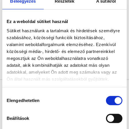
Beleegyezés
Részletek
A sütikről
Röntgen - 2. helyiség
Fogászati és fül-orr-gégészeti röntgen, cbct készítése
Ez a weboldal sütiket használ
4.8
437 értékelés
Sütiket használunk a tartalmak és hirdetések személyre
Radio Dental - Baross utca
Budapest, VIII. kerület, Baross utca 1.
szabásához, közösségi funkciók biztosításához,
valamint weboldalforgalmunk elemzéséhez. Ezenkívül
Következő időpont:
holnap
közösségi média-, hirdető- és elemező partnereinkkel
megosztjuk az Ön weboldalhasználatra vonatkozó
adatait, akik kombinálhatják az adatokat más olyan
Árlista
Összes időpont
Profil
adatokkal, amelyeket Ön adott meg számukra vagy az
Ön által használt más szolgáltatásokból gyűjtöttek.
Röntgen - 3. helyiség
Cookie
Fogászati és fül-orr-gégészeti röntgen, cbct készítése
Hozzájárulás
szabályzat:
https://foglaljorvost.hu/info/foglaljorvost-
Elengedhetetlen
kiválasztása
4.8
874 értékelés
hu-cookie-szabalyzat/
Radio Dental - Baross utca
Budapest, VIII. kerület, Baross utca 1.
Beállítások