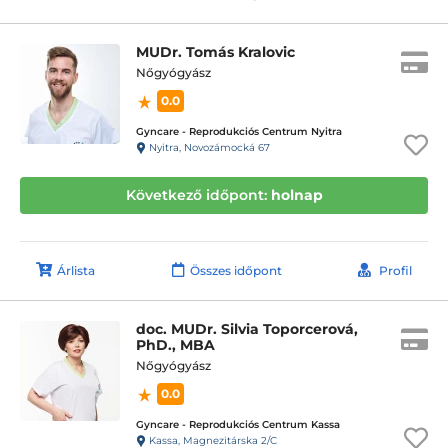
MUDr. Tomás Kralovic
Nőgyógyász
0.0
Gyncare - Reprodukciós Centrum Nyitra
Nyitra, Novozámocká 67
Következő időpont:
holnap
Árlista
Összes időpont
Profil
doc. MUDr. Silvia Toporcerová,
PhD., MBA
Nőgyógyász
0.0
Gyncare - Reprodukciós Centrum Kassa
Kassa, Magnezitárska 2/C