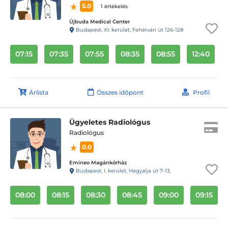
5.0
1 értékelés
Újbuda Medical Center
Budapest, XI. kerület, Fehérvári út 126-128
07:15
07:35
07:55
08:35
08:55
12:40
Árlista
Összes időpont
Profil
Ügyeletes Radiológus
Radiológus
0.0
Emineo Magánkórház
Budapest, I. kerület, Hegyalja út 7-13.
08:00
08:15
08:30
08:45
09:00
09:15