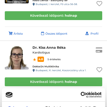
Radio Dental - Batthyány tér
Budapest, I. kerület, Fő utca 56-58.
Következő időpont:
holnap
Árlista
Összes időpont
Profil
Dr. Kiss Anna Réka
Kardiológus
4.8
5 értékelés
Doktor24 Multiklinika
Budapest, XI. kerület, Koszorúslány utca 1.
Következő időpont:
holnap
Árlista
Összes időpont
Profil