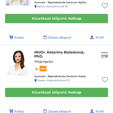
Gyncare - Reprodukciós Centrum Nyitra
Nyitra, Novozámocká 67
Következő időpont:
holnap
Árlista
Összes időpont
Profil
MUDr. Katarína Balasicová,
PhD.
Nőgyógyász
0.0
Gyncare - Reprodukciós Centrum Kassa
Kassa, Magnezitárska 2/C
Következő időpont:
holnap
Árlista
Összes időpont
Profil