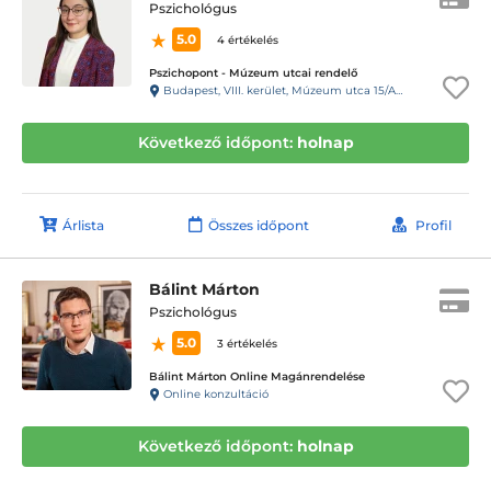
Pszichológus
5.0
4 értékelés
Pszichopont - Múzeum utcai rendelő
Budapest, VIII. kerület, Múzeum utca 15/A. Fsz/1. ajtó (11-es kapucsengő)
Következő időpont:
holnap
Árlista
Összes időpont
Profil
Bálint Márton
Pszichológus
5.0
3 értékelés
Bálint Márton Online Magánrendelése
Online konzultáció
Következő időpont:
holnap