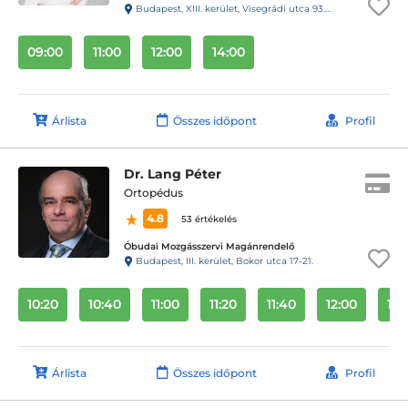
Budapest, XIII. kerület, Visegrádi utca 93.C. fszt3.
09:00
11:00
12:00
14:00
Árlista
Összes időpont
Profil
Dr. Lang Péter
Ortopédus
4.8
53 értékelés
Óbudai Mozgásszervi Magánrendelő
Budapest, III. kerület, Bokor utca 17-21.
10:20
10:40
11:00
11:20
11:40
12:00
12:
Árlista
Összes időpont
Profil