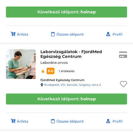
Következő időpont:
holnap
Árlista
Összes időpont
Profil
Laborvizsgálatok - FjordMed
Egészség Centrum
Laboráns orvos
5.0
1 értékelés
FjordMed Egészség Centrum
Budapest, VIII. kerület, Szigony utca 2.
Következő időpont:
holnap
Árlista
Összes időpont
Profil