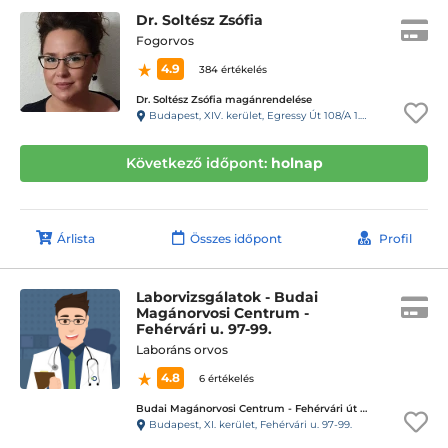
Dr. Soltész Zsófia
Fogorvos
4.9
384 értékelés
Dr. Soltész Zsófia magánrendelése
Budapest, XIV. kerület, Egressy Út 108/A 1.elmelet, 2. ajtó 23-as kapucsengő (Fogorvosi Rendelő)
Következő időpont:
holnap
Árlista
Összes időpont
Profil
Laborvizsgálatok - Budai
Magánorvosi Centrum -
Fehérvári u. 97-99.
Laboráns orvos
4.8
6 értékelés
Budai Magánorvosi Centrum - Fehérvári út 97-99.
Budapest, XI. kerület, Fehérvári u. 97-99.