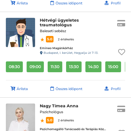
Árlista
Összes időpont
Profil
Hétvégi ügyeletes
traumatológus
Baleseti sebész
5.0
2 értékelés
Emineo Magánkórház
Budapest, I. kerület, Hegyalja út 7-13.
08:30
09:00
11:30
13:30
14:30
15:00
1
Árlista
Összes időpont
Profil
Nagy Tímea Anna
Pszichológus
5.0
2 értékelés
Pszichomegálló Tanácsadó és Terápiás Központ - Visegrádi utca