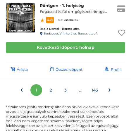
Röntgen - 1. helyiség
Fogászati és fül-orr-gégészeti röntgen, cbct készítése
4.8
1611 értékelés
Radio Dental - Baross utca
Budapest, VIII. kerület, Baross utca 1.
Következő időpont:
holnap
Árlista
Összes időpont
Profil
‹
›
1
2
3
...
143
* Szakorvos jelölt (rezidens): általános orvosi oklevéllel rendelkező
orvos, aki jogszabályok szerinti szakorvosi szakképesítés
megszerzésére irányuló képzésben vesz részt. Ezen orvosok által
önállóan nem végezhető szakmai tevékenységért teljes
felelősséggel tartozik és azt közvetlenül felügyeli az egészségügyi
szolgáltató szakorvosa az első részvizsgáig, utána pedig a