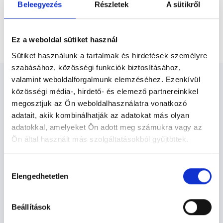
Beleegyezés
Részletek
A sütikről
Gyermekpszichológus Budapest, XIV. kerület
Gyermekterápia (angol nyelven)
Ez a weboldal sütiket használ
Sütiket használunk a tartalmak és hirdetések személyre
szabásához, közösségi funkciók biztosításához,
valamint weboldalforgalmunk elemzéséhez. Ezenkívül
közösségi média-, hirdető- és elemező partnereinkkel
megosztjuk az Ön weboldalhasználatra vonatkozó
adatait, akik kombinálhatják az adatokat más olyan
Gyermekpszichológus
adatokkal, amelyeket Ön adott meg számukra vagy az
Budapest, XIV. kerület -
Ön által használt más szolgáltatásokból gyűjtöttek.
Gyermekpszichológia
Cookie
Hozzájárulás
szabályzat:
https://foglaljorvost.hu/info/foglaljorvost-
Elengedhetetlen
kiválasztása
hu-cookie-szabalyzat/
Gyermekpszichológia TERÜLETHEZ
KAPCSOLÓDÓ SZAKTERÜLETEK
Beállítások