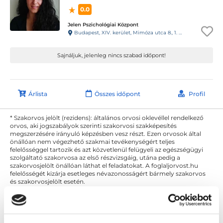
0.0
Jelen Pszichológiai Központ
Budapest, XIV. kerület, Mimóza utca 8., 1. emelet, 2. ajtó, 6-os kapucsengő
Sajnáljuk, jelenleg nincs szabad időpont!
Árlista
Összes időpont
Profil
* Szakorvos jelölt (rezidens): általános orvosi oklevéllel rendelkező
orvos, aki jogszabályok szerinti szakorvosi szakképesítés
megszerzésére irányuló képzésben vesz részt. Ezen orvosok által
önállóan nem végezhető szakmai tevékenységért teljes
felelősséggel tartozik és azt közvetlenül felügyeli az egészségügyi
szolgáltató szakorvosa az első részvizsgáig, utána pedig a
szakorvosjelölt önállóan láthat el feladatokat. A foglaljorvost.hu
felelősségét kizárja esetleges névazonosságért bármely szakorvos
és szakorvosjelölt esetén.
Főoldal
Gyermekpszichológus