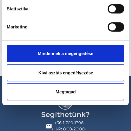
Szolgáltatások
Statisztikai
Budapesti és vidéki gyermekpszichológus
orvosok
Marketing
Mindennek a megengedése
Kiválasztás engedélyezése
Megtagad
Segíthetünk?
+36 1 700-1398
(H-P: 8:00-20:00)