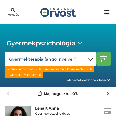
keresés
Gyermekpszichológia
Gyermekterápia (angol nyelven)
gyermekpszichológus
gyermekterápia (angol nyelven)
Budapest, XIV. kerület
Ma,
augusztus 07.
Lénárt Anna
Gyermekpszichológus