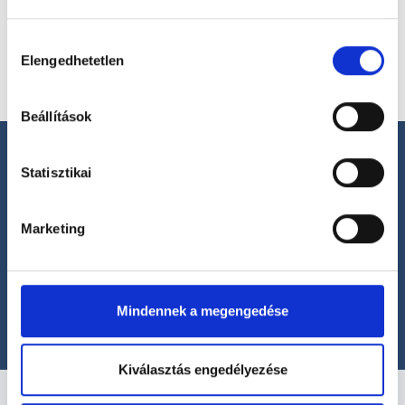
Cookie
Hozzájárulás
Időpontot foglalok
szabályzat:
https://foglaljorvost.hu/info/foglaljorvost-
Elengedhetetlen
kiválasztása
hu-cookie-szabalyzat/
Beállítások
Statisztikai
Marketing
Segíthetünk?
+36 1 700-1398
(H-P: 8:00-20:00)
office@foglaljorvost.hu
Mindennek a megengedése
Kiválasztás engedélyezése