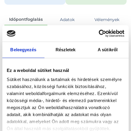
Időpontfoglalás
Adatok
Vélemények
Foglalj időpontot
Beleegyezés
Részletek
A sütikről
Összes szakterület
Ez a weboldal sütiket használ
Sütiket használunk a tartalmak és hirdetések személyre
szabásához, közösségi funkciók biztosításához,
valamint weboldalforgalmunk elemzéséhez. Ezenkívül
Főoldal
Orvosok
Nőgyógyász
közösségi média-, hirdető- és elemező partnereinkkel
megosztjuk az Ön weboldalhasználatra vonatkozó
Nőgyógyász, Budapest, VII. kerület
adatait, akik kombinálhatják az adatokat más olyan
adatokkal, amelyeket Ön adott meg számukra vagy az
Dr. Mericli Metin
Ön által használt más szolgáltatásokból gyűjtöttek.