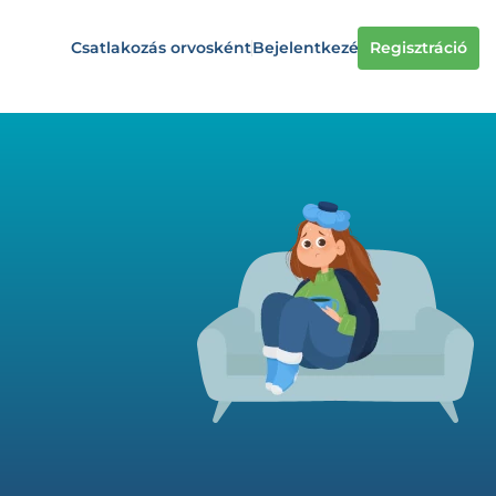
Csatlakozás orvosként
Bejelentkezés
Regisztráció