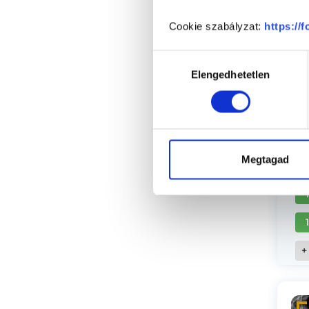
Cookie szabályzat:
https://
Sz
Hozzájárulás
Elengedhetetlen
kiválasztása
Megtagad
+