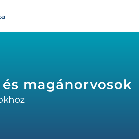
oz!
 és magánorvosok
okhoz