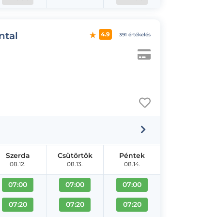
ntal
4.9
391 értékelés
Szerda
Csütörtök
Péntek
08.12.
08.13.
08.14.
07:00
07:00
07:00
07:20
07:20
07:20