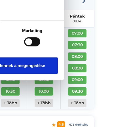
Szerda
Csütörtök
Péntek
08.12.
08.13.
08.14.
Marketing
07:00
07:00
07:00
07:30
07:30
07:30
09:00
08:00
08:00
dennek a megengedése
09:30
09:00
08:30
10:00
09:30
09:00
10:30
10:00
09:30
+ Több
+ Több
+ Több
4.8
675 értékelés