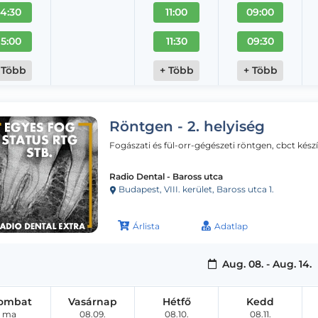
14:30
11:00
09:00
15:00
11:30
09:30
 Több
+ Több
+ Több
Röntgen - 2. helyiség
Fogászati és fül-orr-gégészeti röntgen, cbct kész
Radio Dental - Baross utca
Budapest, VIII. kerület, Baross utca 1.
Árlista
Adatlap
Aug. 08. - Aug. 14.
ombat
Vasárnap
Hétfő
Kedd
ma
08.09.
08.10.
08.11.