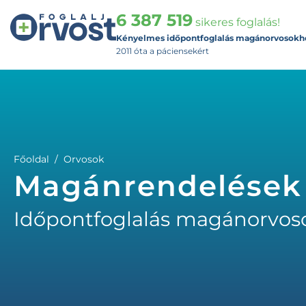
6 387 519
sikeres foglalás!
Kényelmes időpontfoglalás magánorvosokh
2011 óta a páciensekért
Főoldal
Orvosok
Magánrendelések
Időpontfoglalás magánorvos