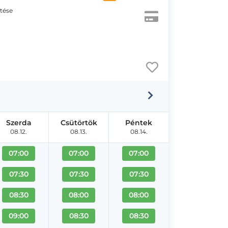
ítése
Szerda
Csütörtök
Péntek
08.12.
08.13.
08.14.
07:00
07:00
07:00
07:30
07:30
07:30
08:30
08:00
08:00
09:00
08:30
08:30