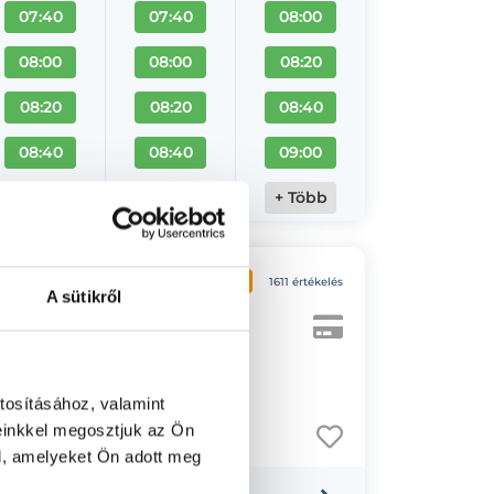
07:40
07:40
08:00
08:00
08:00
08:20
08:20
08:20
08:40
08:40
08:40
09:00
+ Több
+ Több
+ Több
4.8
1611 értékelés
A sütikről
ítése
tosításához, valamint
einkkel megosztjuk az Ön
l, amelyeket Ön adott meg