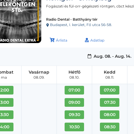
Fogászati és fül-orr-gégészeti röntgen, cbct kész
Radio Dental - Batthyány tér
Budapest, I. kerület, Fő utca 56-58.
Árlista
Adatlap
Aug. 08. - Aug. 14.
ombat
Vasárnap
Hétfő
Kedd
ma
08.09.
08.10.
08.11.
12:00
07:00
07:00
13:00
09:00
07:30
13:30
09:30
08:00
14:00
10:30
08:30