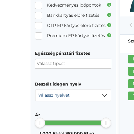
Kedvezményes időpontok
Bankkártyás előre fizetés
OTP EP kártyás előre fizetés
Prémium EP kártyás fizetés
Sz
Egészségpénztári fizetés
Beszélt idegen nyelv
Válassz nyelvet
Ár
1 000 Ft
-tól
353 000 Ft
-ig