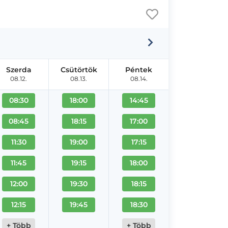
Szerda
Csütörtök
Péntek
08.12.
08.13.
08.14.
08:30
18:00
14:45
08:45
18:15
17:00
11:30
19:00
17:15
11:45
19:15
18:00
12:00
19:30
18:15
12:15
19:45
18:30
+ Több
+ Több