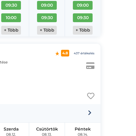
09:30
09:00
09:00
10:00
09:30
09:30
+ Több
+ Több
+ Több
4.8
437 értékelés
ítése
Szerda
Csütörtök
Péntek
08.12.
08.13.
08.14.