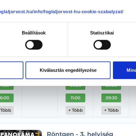
Aug. 08. - Aug. 14.
foglaljorvost.hu/info/foglaljorvost-hu-cookie-szabalyzat/
ombat
Vasárnap
Hétfő
Kedd
ma
08.09.
08.10.
08.11.
Beállítások
Statisztikai
12:00
07:00
07:00
12:30
07:30
07:30
13:00
08:00
08:00
Kiválasztás engedélyezése
Min
13:30
08:30
08:30
14:30
09:30
09:00
16:00
11:00
09:30
 Több
+ Több
+ Több
Röntgen - 3. helyiség