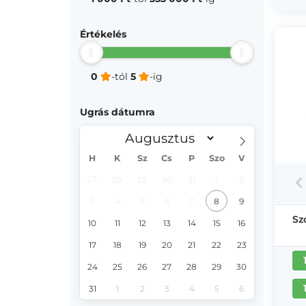
Értékelés
0
-tól
5
-ig
Ugrás dátumra
H
K
Sz
Cs
P
Szo
V
27
28
29
30
31
1
2
3
4
5
6
7
8
9
Sz
10
11
12
13
14
15
16
17
18
19
20
21
22
23
24
25
26
27
28
29
30
31
1
2
3
4
5
6