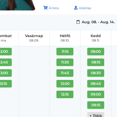
Árlista
Adatlap
Aug. 08. - Aug. 14.
ombat
Vasárnap
Hétfő
Kedd
ma
08.09.
08.10.
08.11.
12:00
11:15
08:00
12:45
11:30
08:15
13:00
11:45
08:30
13:15
12:00
08:45
12:15
09:00
09:15
+ Több