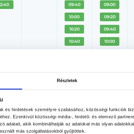
12:40
09:40
09:00
10:00
09:20
10:20
09:40
10:40
10:00
+ Több
+ Több
Röntgen - 1. helyiség
Részletek
Fogászati és fül-orr-gégészeti röntgen, cbct kész
Radio Dental - Baross utca
ál
Budapest, VIII. kerület, Baross utca 1.
mak és hirdetések személyre szabásához, közösségi funkciók biz
hez. Ezenkívül közösségi média-, hirdető- és elemező partner
Árlista
Adatlap
zó adatait, akik kombinálhatják az adatokat más olyan adatokka
sznált más szolgáltatásokból gyűjtöttek.