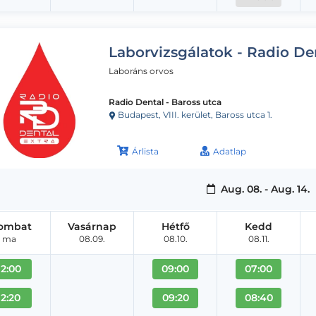
Laborvizsgálatok - Radio De
Laboráns orvos
Radio Dental - Baross utca
Budapest, VIII. kerület, Baross utca 1.
Árlista
Adatlap
Aug. 08. - Aug. 14.
ombat
Vasárnap
Hétfő
Kedd
ma
08.09.
08.10.
08.11.
12:00
09:00
07:00
12:20
09:20
08:40