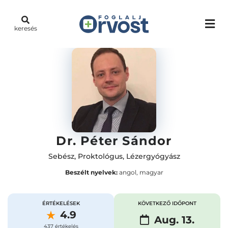
keresés
Dr. Péter Sándor
Sebész
,
Proktológus
,
Lézergyógyász
Beszélt nyelvek:
angol, magyar
ÉRTÉKELÉSEK
KÖVETKEZŐ IDŐPONT
4.9
Aug. 13.
437 értékelés