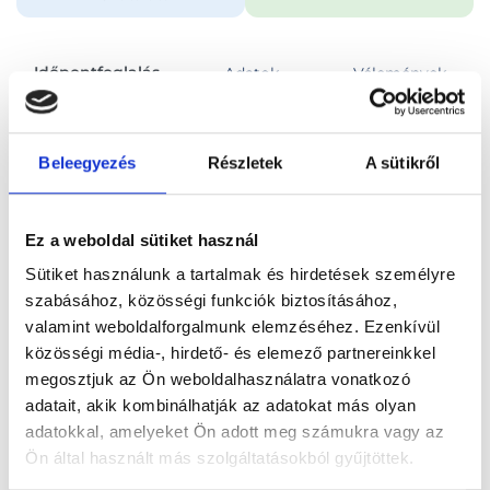
Időpontfoglalás
Adatok
Vélemények
Foglalj időpontot
Beleegyezés
Részletek
A sütikről
Összes szakterület
Benőtt köröm lézeres kezelése: 4 körömszél
Ez a weboldal sütiket használ
Sütiket használunk a tartalmak és hirdetések személyre
szabásához, közösségi funkciók biztosításához,
valamint weboldalforgalmunk elemzéséhez. Ezenkívül
közösségi média-, hirdető- és elemező partnereinkkel
Főoldal
Orvosok
Sebész
megosztjuk az Ön weboldalhasználatra vonatkozó
adatait, akik kombinálhatják az adatokat más olyan
Sebész, Budapest, VII. kerület
Dr. Péter Sándor
adatokkal, amelyeket Ön adott meg számukra vagy az
Ön által használt más szolgáltatásokból gyűjtöttek.