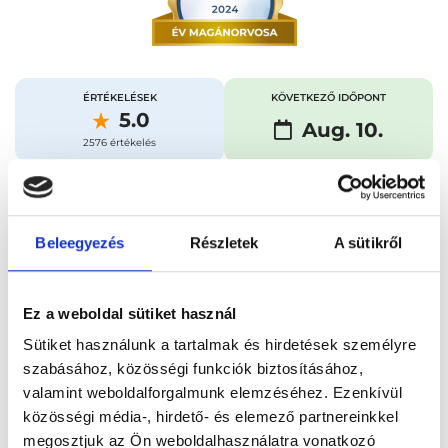
ÉRTÉKELÉSEK
KÖVETKEZŐ IDŐPONT
5.0
Aug. 10.
2576 értékelés
Időpontfoglalás
Adatok
Vélemények
Beleegyezés
Részletek
A sütikről
Foglalj időpontot
Ez a weboldal sütiket használ
Sütiket használunk a tartalmak és hirdetések személyre
Összes szakterület
Emlő ultrahang
szabásához, közösségi funkciók biztosításához,
valamint weboldalforgalmunk elemzéséhez. Ezenkívül
közösségi média-, hirdető- és elemező partnereinkkel
megosztjuk az Ön weboldalhasználatra vonatkozó