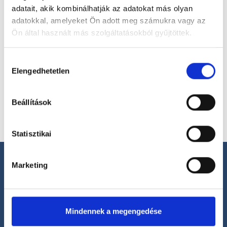
adatait, akik kombinálhatják az adatokat más olyan
adatokkal, amelyeket Ön adott meg számukra vagy az
Főoldal
Orvosok
Ultrahangos szakorvos
Ön által használt más szolgáltatásokból gyűjtöttek.
Ultrahangos szakorvos, Budapest, VII. kerület
Cookie
Hozzájárulás
Dr. Gurvitz Yair
szabályzat:
https://foglaljorvost.hu/info/foglaljorvost-
Elengedhetetlen
kiválasztása
hu-cookie-szabalyzat/
Beállítások
Időpontot foglalok
Statisztikai
Marketing
Segíthetünk?
Mindennek a megengedése
+36 1 700-1398