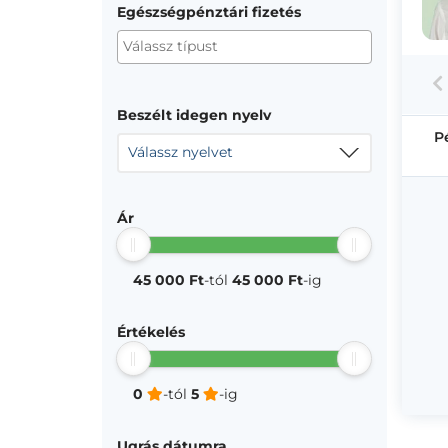
Egészségpénztári fizetés
Beszélt idegen nyelv
P
Válassz nyelvet
Ár
45 000 Ft
-tól
45 000 Ft
-ig
Értékelés
0
-tól
5
-ig
Ugrás dátumra