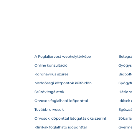
A Foglaljorvost webhelytérképe
Betegs
Online konzultáció
Gyógysz
Koronavírus szűrés
Biobolto
Meddőségi központok külföldön
Gyógyf
Szűrővizsgálatok
Házior
Orvosok foglalható időponttal
Idősek 
További orvosok
Egészs
Orvosok időponttal látogatás oka szerint
Sóbarl
Klinikák foglalható időponttal
Gyerme