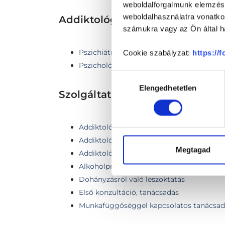
weboldalforgalmunk elemzésé
weboldalhasználatra vonatko
Addiktológia TERÜLETHEZ K
számukra vagy az Ön által ha
Pszichiátria
Cookie szabályzat:
https://
Pszichológia
Hozzájárulás
Elengedhetetlen
kiválasztása
Szolgáltatások
Addiktológiai kontroll
Addiktológiai konzultáció - páros
Megtagad
Addiktológiai szakorvosi konzultáció
Alkoholprobléma, alkoholbetegség kezel
Dohányzásról való leszoktatás
Első konzultáció, tanácsadás
Munkafüggőséggel kapcsolatos tanácsad