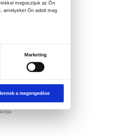
einkkel megosztjuk az Ön
l, amelyeket Ön adott meg
Marketing
vedély kezelése
dennek a megengedése
ációja