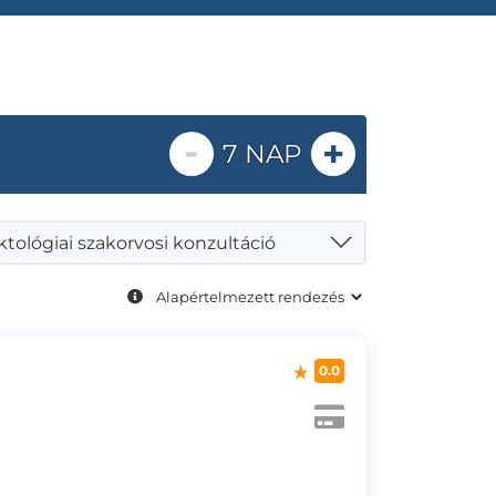
-
+
7 NAP
tológiai szakorvosi konzultáció
0.0