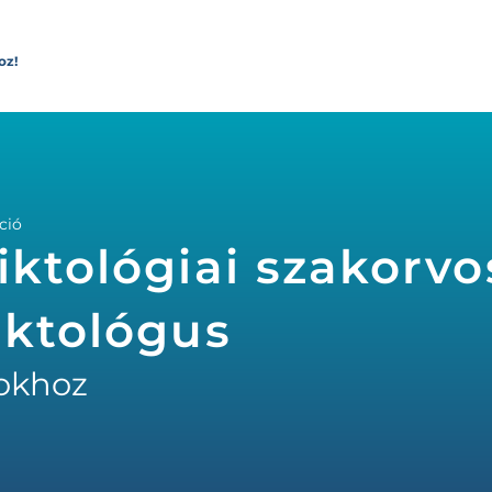
oz!
ció
iktológiai szakorvo
iktológus
okhoz