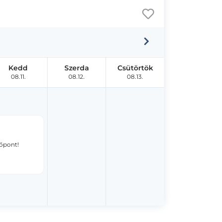
Kedd
Szerda
Csütörtök
08.11.
08.12.
08.13.
dőpont!