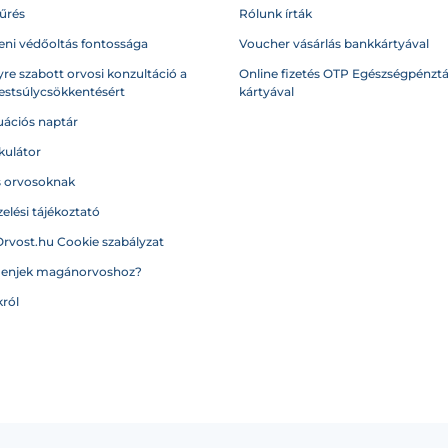
űrés
Rólunk írták
eni védőoltás fontossága
Voucher vásárlás bankkártyával
re szabott orvosi konzultáció a
Online fizetés OTP Egészségpénztá
testsúlycsökkentésért
kártyával
ációs naptár
kulátor
s orvosoknak
elési tájékoztató
Orvost.hu Cookie szabályzat
menjek magánorvoshoz?
ról