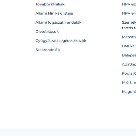
További klinikák
HPV-sz
Állami klinikák listája
HPV ell
Állami fogászati rendelők
Személy
tartós 
Dietetikusok
Menstru
Gyógyászati segédeszközök
BMI kal
Szakrendelők
Belépé
Adatkez
Foglalj
Miért 
Magunk