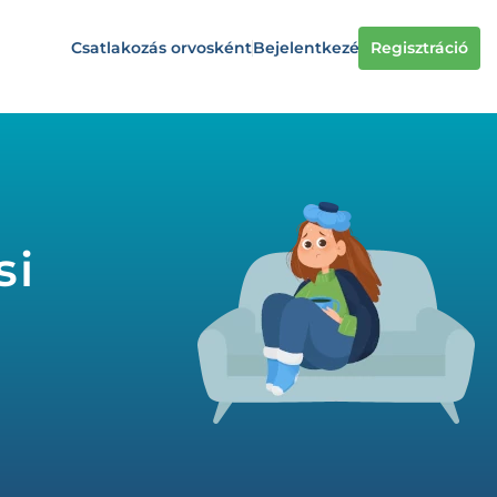
Csatlakozás orvosként
Bejelentkezés
Regisztráció
si