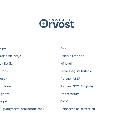
égek
Blog
ertárak listája
Üzleti hírmondó
k listája
Hírlevél
ürdők
Terhességi kalkulátor
vosok
Partner ÁSZF
otthona
Partner GTC (English)
égházak
Impresszum
angok
GYIK
kgyógyászati szakrendelések
Felhasználási feltételek