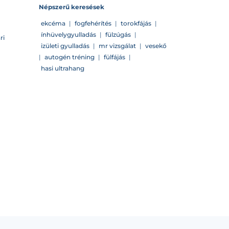
Népszerű keresések
ekcéma
|
fogfehérítés
|
torokfájás
|
ínhüvelygyulladás
|
fülzúgás
|
ri
izületi gyulladás
|
mr vizsgálat
|
vesekő
|
autogén tréning
|
fülfájás
|
hasi ultrahang