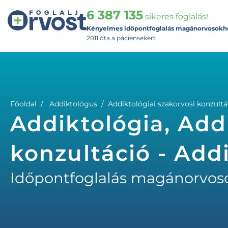
6 387 135
sikeres foglalás!
Kényelmes időpontfoglalás magánorvosokh
2011 óta a páciensekért
Főoldal
Addiktológus
Addiktológiai szakorvosi konzultá
Addiktológia, Add
konzultáció - Add
Időpontfoglalás magánorvos