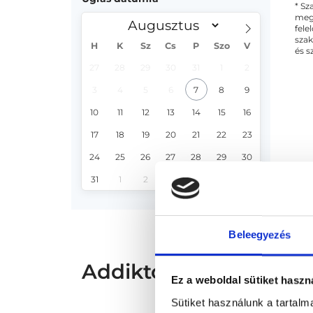
* Sz
megs
fele
szak
H
K
Sz
Cs
P
Szo
V
és s
27
28
29
30
31
1
2
3
4
5
6
7
8
9
10
11
12
13
14
15
16
17
18
19
20
21
22
23
24
25
26
27
28
29
30
31
1
2
3
4
5
6
Beleegyezés
Addiktológus - Addikt
Ez a weboldal sütiket haszn
Sütiket használunk a tartal