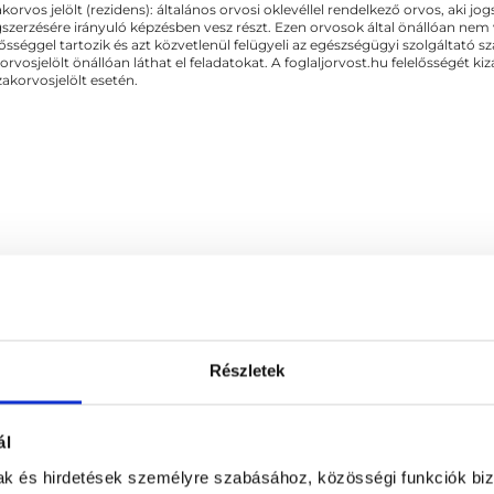
akorvos jelölt (rezidens): általános orvosi oklevéllel rendelkező orvos, aki j
zerzésére irányuló képzésben vesz részt. Ezen orvosok által önállóan nem
lősséggel tartozik és azt közvetlenül felügyeli az egészségügyi szolgáltató s
orvosjelölt önállóan láthat el feladatokat. A foglaljorvost.hu felelősségét 
zakorvosjelölt esetén.
Részletek
ológia
ál
mak és hirdetések személyre szabásához, közösségi funkciók biz