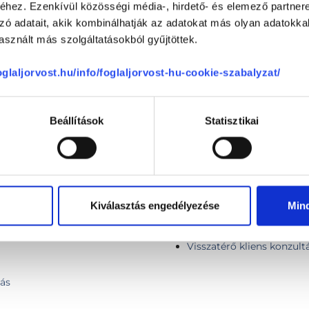
hez. Ezenkívül közösségi média-, hirdető- és elemező partner
zó adatait, akik kombinálhatják az adatokat más olyan adatokka
APCSOLÓDÓ SZAKTERÜLETEK
sznált más szolgáltatásokból gyűjtöttek.
foglaljorvost.hu/info/foglaljorvost-hu-cookie-szabalyzat/
Beállítások
Statisztikai
Receptírás
Szerencsejáték, játékszen
Kiválasztás engedélyezése
Min
Telefonos konzultáció
ése
Videós konzultáció
Visszatérő kliens konzult
ás