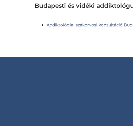
Budapesti és vidéki addiktológ
Addiktológiai szakorvosi konzultáció Buda