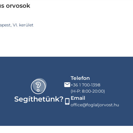
us orvosok
pest, VI. kerület
Telefon
+36 1 700-1398
(H-P: 8:00-20:00)
Segíthetünk?
Email
office@foglaljorvost.hu