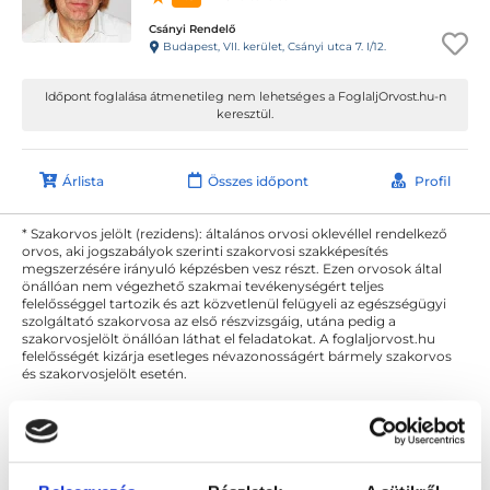
Csányi Rendelő
Budapest, VII. kerület, Csányi utca 7. I/12.
Időpont foglalása átmenetileg nem lehetséges a FoglaljOrvost.hu-n
keresztül.
Árlista
Összes időpont
Profil
* Szakorvos jelölt (rezidens): általános orvosi oklevéllel rendelkező
orvos, aki jogszabályok szerinti szakorvosi szakképesítés
megszerzésére irányuló képzésben vesz részt. Ezen orvosok által
önállóan nem végezhető szakmai tevékenységért teljes
felelősséggel tartozik és azt közvetlenül felügyeli az egészségügyi
szolgáltató szakorvosa az első részvizsgáig, utána pedig a
szakorvosjelölt önállóan láthat el feladatokat. A foglaljorvost.hu
felelősségét kizárja esetleges névazonosságért bármely szakorvos
és szakorvosjelölt esetén.
Főoldal
Addiktológus