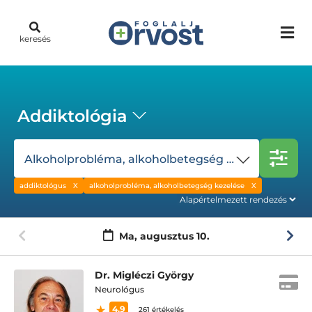
keresés
Addiktológia
Alkoholprobléma, alkoholbetegség kezelése
addiktológus
alkoholprobléma, alkoholbetegség kezelése
Ma,
augusztus 10.
Dr. Migléczi György
Neurológus
4.9
261 értékelés