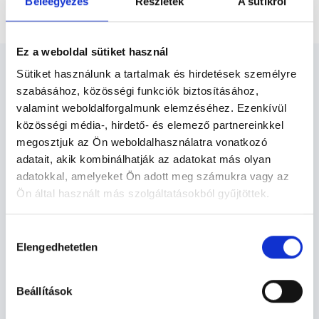
Beleegyezés
Részletek
A sütikről
Alkoholprobléma, alkoholbetegség kezelése
Ez a weboldal sütiket használ
Sütiket használunk a tartalmak és hirdetések személyre
szabásához, közösségi funkciók biztosításához,
valamint weboldalforgalmunk elemzéséhez. Ezenkívül
közösségi média-, hirdető- és elemező partnereinkkel
Addiktológus - Addiktológia
megosztjuk az Ön weboldalhasználatra vonatkozó
adatait, akik kombinálhatják az adatokat más olyan
Az alkoholfüggők túlzottan sokat isznak, rendszeresen,
adatokkal, amelyeket Ön adott meg számukra vagy az
ez magukra és másokra is veszélyt jelenthet. A kezelés
Ön által használt más szolgáltatásokból gyűjtöttek.
összetett, kezelni kell az elvonási tüneteket, az alkohol
iránti vágyat, és az alkoholizmus következtében kialakult
Cookie
Hozzájárulás
egészségügyi problémákat.
szabályzat:
https://foglaljorvost.hu/info/foglaljorvost-
Elengedhetetlen
kiválasztása
hu-cookie-szabalyzat/
Addiktológia TERÜLETHEZ KAPCSOLÓDÓ
Beállítások
SZAKTERÜLETEK