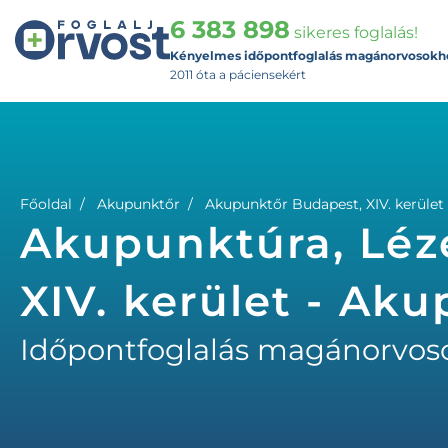
6 383 898
sikeres foglalás!
Kényelmes időpontfoglalás magánorvosokh
2011 óta a páciensekért
Főoldal
Akupunktőr
Akupunktőr Budapest, XIV. kerület
Akupunktúra, Léz
XIV. kerület - Ak
Időpontfoglalás magánorvos