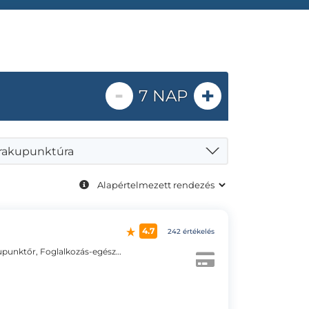
-
+
7 NAP
rakupunktúra
4.7
242 értékelés
Belgyógyász, Fájdalomcsillapítás szakorvosa, Akupunktőr, Foglalkozás-egészségügyi orvos