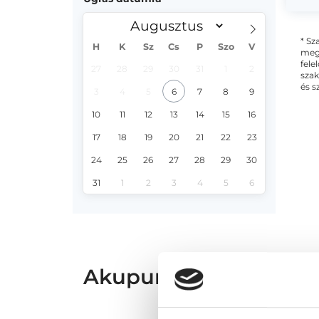
* Sz
H
K
Sz
Cs
P
Szo
V
megs
fele
27
28
29
30
31
1
2
szak
és s
3
4
5
6
7
8
9
10
11
12
13
14
15
16
17
18
19
20
21
22
23
24
25
26
27
28
29
30
31
1
2
3
4
5
6
Akupunktőr Budapest,