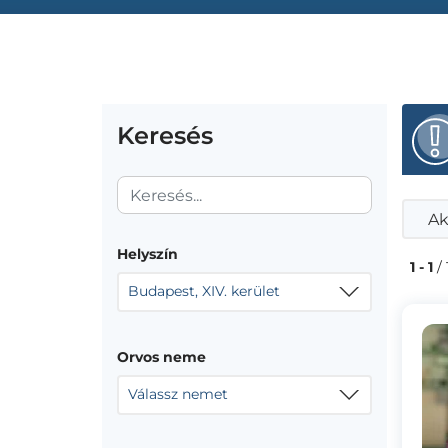
Keresés
Ak
Helyszín
1 - 1
/ 
Budapest, XIV. kerület
Orvos neme
Válassz nemet