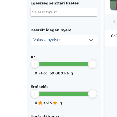
Egészségpénztári fizetés
Beszélt idegen nyelv
Cs
Válassz nyelvet
Ár
0 Ft
-tól
50 000 Ft
-ig
Értékelés
0
-tól
5
-ig
Ugrás dátumra