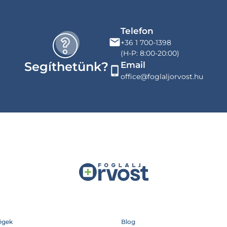
Telefon
+36 1 700-1398
(H-P: 8:00-20:00)
Segíthetünk?
Email
office@foglaljorvost.hu
égek
Blog