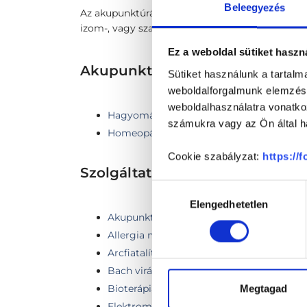
Beleegyezés
Az akupunktúrás tűszúrással egyenértékű kezelés
izom-, vagy szalagsérüléseknél, csonttörések ut
Ez a weboldal sütiket haszn
Akupunktúra TERÜLETHEZ KA
Sütiket használunk a tartal
weboldalforgalmunk elemzésé
weboldalhasználatra vonatko
Hagyományos Kínai Orvoslás
számukra vagy az Ön által ha
Homeopátia
Cookie szabályzat:
https://
Szolgáltatások
Hozzájárulás
Elengedhetetlen
kiválasztása
Akupunktúra tűcsere
Allergia megelőző kezelés
Arcfiatalító kezelés
Bach virágterápia
Bioterápiás injekciós akupunktúra / testt
Megtagad
Elektromágneses akupunktúra