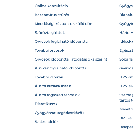
Online konzultáció
Gyógysz
Koronavírus szűrés
Biobolto
Meddőségi központok külföldön
Gyógyf
Szűrővizsgálatok
Házior
Orvosok foglalható időponttal
Idősek 
További orvosok
Egészs
Orvosok időponttal látogatás oka szerint
Sóbarl
Klinikák foglalható időponttal
Gyerme
További klinikák
HPV-sz
Állami klinikák listája
HPV ell
Állami fogászati rendelők
Személy
tartós 
Dietetikusok
Menstru
Gyógyászati segédeszközök
BMI kal
Szakrendelők
Belépé