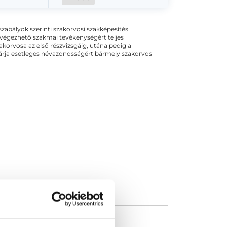
ogszabályok szerinti szakorvosi szakképesítés
 végezhető szakmai tevékenységért teljes
zakorvosa az első részvizsgáig, utána pedig a
kizárja esetleges névazonosságért bármely szakorvos