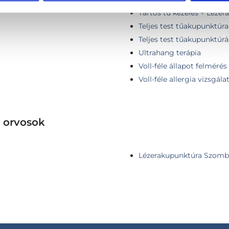
m
Tartós tű kezelés + Léze
Teljes test tűakupunktúra
Teljes test tűakupunktúrá
Ultrahang terápia
Voll-féle állapot felmérés
Voll-féle allergia vizsgála
 orvosok
Lézerakupunktúra Szomb