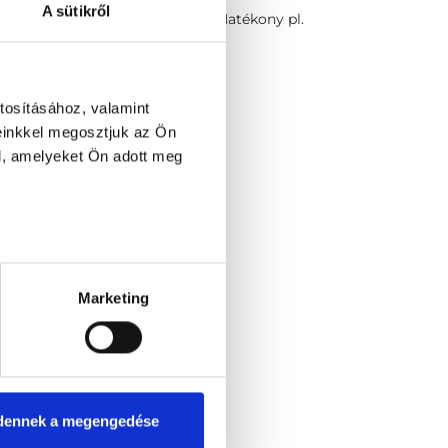
A sütikről
pontokat kézi lézerrel kezelik. Hatékony pl.
tosításához, valamint
einkkel megosztjuk az Ön
l, amelyeket Ön adott meg
Marketing
túra
álat
ezelés
dennek a megengedése