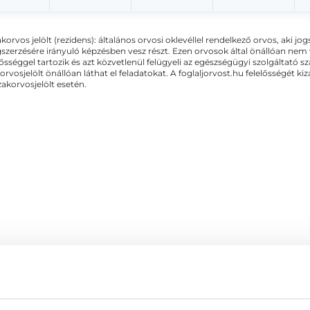
akorvos jelölt (rezidens): általános orvosi oklevéllel rendelkező orvos, aki j
zerzésére irányuló képzésben vesz részt. Ezen orvosok által önállóan nem
lősséggel tartozik és azt közvetlenül felügyeli az egészségügyi szolgáltató s
orvosjelölt önállóan láthat el feladatokat. A foglaljorvost.hu felelősségét 
zakorvosjelölt esetén.
 XIV. kerület - Akupunktúra