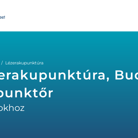
oz!
Lézerakupunktúra
erakupunktúra, Bu
upunktőr
okhoz