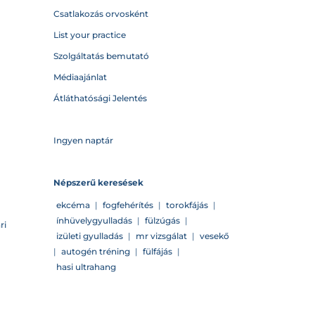
Csatlakozás orvosként
List your practice
Szolgáltatás bemutató
Médiaajánlat
Átláthatósági Jelentés
Ingyen naptár
Népszerű keresések
ekcéma
|
fogfehérítés
|
torokfájás
|
ínhüvelygyulladás
|
fülzúgás
|
ri
izületi gyulladás
|
mr vizsgálat
|
vesekő
|
autogén tréning
|
fülfájás
|
hasi ultrahang