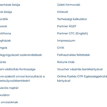
ertárak listája
Üzleti hírmondó
k listája
Hírlevél
ürdők
Terhességi kalkulátor
vosok
Partner ÁSZF
otthona
Partner GTC (English)
égházak
Impresszum
angok
GYIK
kgyógyászati szakrendelések
Felhasználási feltételek
űrés
Rólunk írták
eni védőoltás fontossága
Voucher vásárlás bankkártyával
re szabott orvosi konzultáció a
Online fizetés OTP Egészségpénztá
testsúlycsökkentésért
kártyával
ációs naptár
kulátor
s orvosoknak