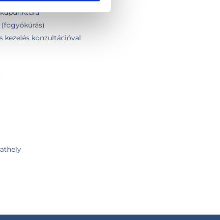
rakupunktúra
 (fogyókúrás)
s kezelés konzultációval
t
athely