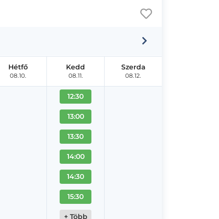
Hétfő
Kedd
Szerda
08.10.
08.11.
08.12.
12:30
13:00
13:30
14:00
14:30
15:30
+ Több