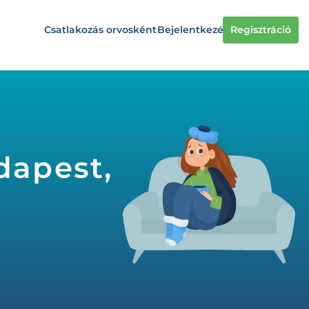
Csatlakozás orvosként
Bejelentkezés
Regisztráció
dapest,