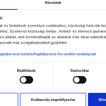
Részletek
, de mivel nincs tűszúrás, így fájdalommentes. Az akupunktúrás 
áni rehabilitációban. A gyógyulási idő lerövidíthető.
ál
PCSOLÓDÓ SZAKTERÜLETEK
mak és hirdetések személyre szabásához, közösségi funkciók biz
hez. Ezenkívül közösségi média-, hirdető- és elemező partner
zó adatait, akik kombinálhatják az adatokat más olyan adatokka
sznált más szolgáltatásokból gyűjtöttek.
foglaljorvost.hu/info/foglaljorvost-hu-cookie-szabalyzat/
Beállítások
Statisztikai
Lézerakupunktúra
Mikro-áramú elektropunk
Ryodoraku-terápia
Szakorvosi kontroll vizsg
ájanként
Szakorvosi vizsgálat és k
Kiválasztás engedélyezése
Min
Tartós tű kezelés