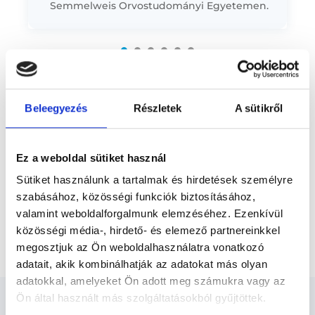
Semmelweis Orvostudományi Egyetemen.
Előző
Néhány év általános fogászati gyakorlat
után 1998-ban fog- és szájbetegségekből,
majd 3 év fogszabályozás-szakrendelési...
* Szakorvos jelölt (rezidens): általános orvosi oklevéllel rendelkező
orvos, aki jogszabályok szerinti szakorvosi szakképesítés
megszerzésére irányuló képzésben vesz részt. Ezen orvosok által
önállóan nem végezhető szakmai tevékenységért teljes
Beleegyezés
Részletek
A sütikről
felelősséggel tartozik és azt közvetlenül felügyeli az egészségügyi
szolgáltató szakorvosa az első részvizsgáig, utána pedig a
szakorvosjelölt önállóan láthat el feladatokat. A foglaljorvost.hu
felelősségét kizárja esetleges névazonosságért bármely szakorvos
Ez a weboldal sütiket használ
és szakorvosjelölt esetén.
Sütiket használunk a tartalmak és hirdetések személyre
szabásához, közösségi funkciók biztosításához,
Főoldal
Fogszabályozó szakorvos
valamint weboldalforgalmunk elemzéséhez. Ezenkívül
közösségi média-, hirdető- és elemező partnereinkkel
Kivehető készülék ellenőrzése / állítása
megosztjuk az Ön weboldalhasználatra vonatkozó
adatait, akik kombinálhatják az adatokat más olyan
adatokkal, amelyeket Ön adott meg számukra vagy az
Ön által használt más szolgáltatásokból gyűjtöttek.