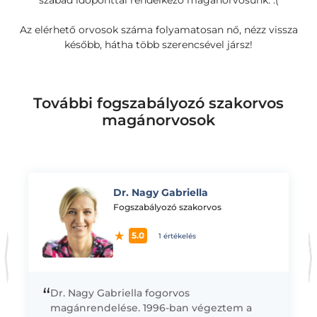
szabad időponttal rendelkező magánorvosunk. :(
Az elérhető orvosok száma folyamatosan nő, nézz vissza
később, hátha több szerencsével jársz!
További fogszabályozó szakorvos
magánorvosok
Dr. Nagy Gabriella
K
Fogszabályozó szakorvos
5.0
1 értékelés
“
Dr. Nagy Gabriella fogorvos
magánrendelése. 1996-ban végeztem a