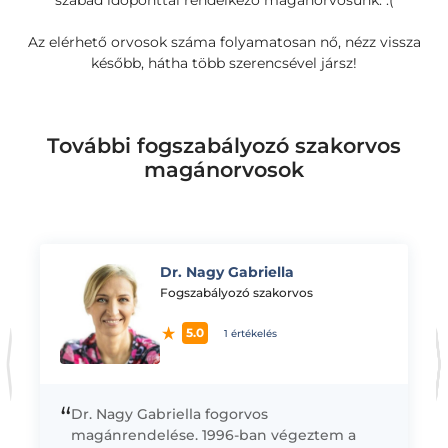
szabad időponttal rendelkező magánorvosunk. :(
Az elérhető orvosok száma folyamatosan nő, nézz vissza
később, hátha több szerencsével jársz!
További fogszabályozó szakorvos
magánorvosok
Dr. Nagy Gabriella
K
Fogszabályozó szakorvos
5.0
1 értékelés
“
Dr. Nagy Gabriella fogorvos
magánrendelése. 1996-ban végeztem a