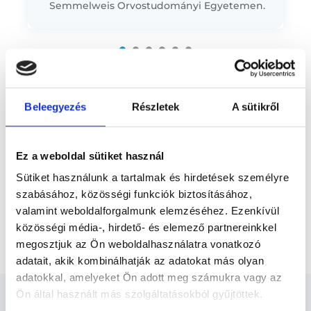
Semmelweis Orvostudományi Egyetemen.
Előző
Néhány év általános fogászati gyakorlat
után 1998-ban fog- és szájbetegségekből,
majd 3 év fogszabályozás-szakrendelési...
* Szakorvos jelölt (rezidens): általános orvosi oklevéllel rendelkező
orvos, aki jogszabályok szerinti szakorvosi szakképesítés
megszerzésére irányuló képzésben vesz részt. Ezen orvosok által
önállóan nem végezhető szakmai tevékenységért teljes
Beleegyezés
Részletek
A sütikről
felelősséggel tartozik és azt közvetlenül felügyeli az egészségügyi
szolgáltató szakorvosa az első részvizsgáig, utána pedig a
szakorvosjelölt önállóan láthat el feladatokat. A foglaljorvost.hu
felelősségét kizárja esetleges névazonosságért bármely szakorvos
Ez a weboldal sütiket használ
és szakorvosjelölt esetén.
Sütiket használunk a tartalmak és hirdetések személyre
szabásához, közösségi funkciók biztosításához,
Főoldal
Fogszabályozó szakorvos
valamint weboldalforgalmunk elemzéséhez. Ezenkívül
közösségi média-, hirdető- és elemező partnereinkkel
Rögzített fogszabályozó ellenőrzés / ívcsere
megosztjuk az Ön weboldalhasználatra vonatkozó
adatait, akik kombinálhatják az adatokat más olyan
adatokkal, amelyeket Ön adott meg számukra vagy az
Ön által használt más szolgáltatásokból gyűjtöttek.