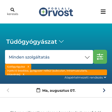
keresés
Tüdőgyógyászat
Minden szolgáltatás
tüdőgyógyász
injekció beadása, gyógyszer nélkül (subcutan, intramuscularis,
intavénás)
Ma,
augusztus 07.