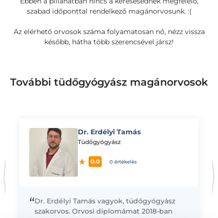
Ebben a pillanatban nincs a keresésednek megfelelő,
szabad időponttal rendelkező magánorvosunk. :(
Az elérhető orvosok száma folyamatosan nő, nézz vissza
később, hátha több szerencsével jársz!
További tüdőgyógyász magánorvosok
Dr. Erdélyi Tamás
K
Tüdőgyógyász
0.0
0 értékelés
“
Dr. Erdélyi Tamás vagyok, tüdőgyógyász
szakorvos. Orvosi diplomámat 2018-ban