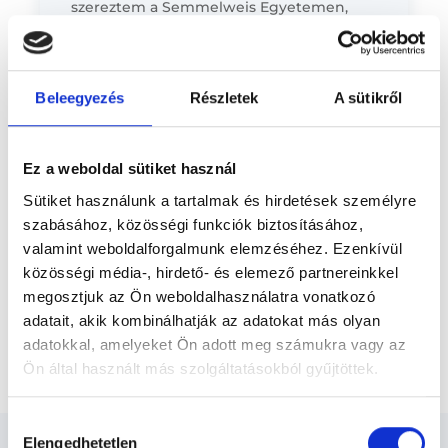
szereztem a Semmelweis Egyetemen,
Előző
majd szakmai képzésemet a Semmelweis
Egyetem Pulmonológiai Klinikáján
folytattam, ahol 2023-ban tüdőgyógyászat...
Beleegyezés
Részletek
A sütikről
* Szakorvos jelölt (rezidens): általános orvosi oklevéllel rendelkező
orvos, aki jogszabályok szerinti szakorvosi szakképesítés
megszerzésére irányuló képzésben vesz részt. Ezen orvosok által
önállóan nem végezhető szakmai tevékenységért teljes
felelősséggel tartozik és azt közvetlenül felügyeli az egészségügyi
Ez a weboldal sütiket használ
szolgáltató szakorvosa az első részvizsgáig, utána pedig a
szakorvosjelölt önállóan láthat el feladatokat. A foglaljorvost.hu
Sütiket használunk a tartalmak és hirdetések személyre
felelősségét kizárja esetleges névazonosságért bármely szakorvos
szabásához, közösségi funkciók biztosításához,
és szakorvosjelölt esetén.
valamint weboldalforgalmunk elemzéséhez. Ezenkívül
közösségi média-, hirdető- és elemező partnereinkkel
Főoldal
Tüdőgyógyász
megosztjuk az Ön weboldalhasználatra vonatkozó
adatait, akik kombinálhatják az adatokat más olyan
Injekció beadása, gyógyszer nélkül (subcutan,
adatokkal, amelyeket Ön adott meg számukra vagy az
intramuscularis, intavénás)
Ön által használt más szolgáltatásokból gyűjtöttek.
Cookie
Hozzájárulás
szabályzat:
https://foglaljorvost.hu/info/foglaljorvost-
Elengedhetetlen
kiválasztása