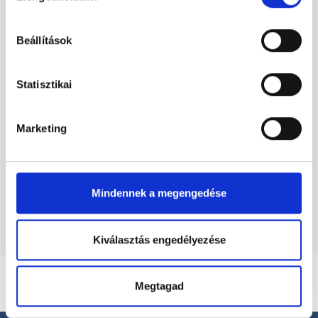
hu-cookie-szabalyzat/
Beállítások
Tüdőgyógyász -
Tüdőgyógyászat
Statisztikai
Marketing
Tüdőgyógyászat TERÜLETHEZ
KAPCSOLÓDÓ SZAKTERÜLETEK
Szolgáltatások
Mindennek a megengedése
Kiválasztás engedélyezése
Megtagad