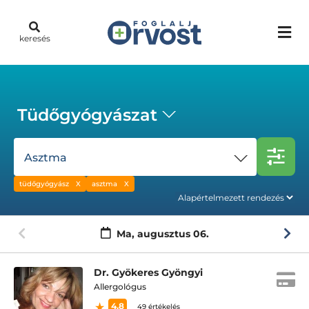
keresés
Tüdőgyógyászat
Asztma
tüdőgyógyász
asztma
Ma,
augusztus 06.
Dr. Gyökeres Gyöngyi
Allergológus
4.8
49 értékelés