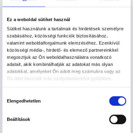
Ez a weboldal sütiket használ
Sütiket használunk a tartalmak és hirdetések személyre
szabásához, közösségi funkciók biztosításához,
Tüdőgyógyász -
valamint weboldalforgalmunk elemzéséhez. Ezenkívül
Tüdőgyógyászat
közösségi média-, hirdető- és elemező partnereinkkel
megosztjuk az Ön weboldalhasználatra vonatkozó
adatait, akik kombinálhatják az adatokat más olyan
Rendkívül veszélyes tünetekkel - pl. a hörgőgörcs, amely
adatokkal, amelyeket Ön adott meg számukra vagy az
a légutak elzáródását is okozhatja - jár ez a gyulladással
Ön által használt más szolgáltatásokból gyűjtöttek.
kísért krónikus tüdőbetegség. Tünetei közé tartozik a
csökkent légzéstérfogat, zihálás, köhögés, mellkasi
Cookie
szorítás, fulladás.
Hozzájárulás
szabályzat:
https://foglaljorvost.hu/info/foglaljorvost-
Elengedhetetlen
kiválasztása
hu-cookie-szabalyzat/
Tüdőgyógyászat TERÜLETHEZ
KAPCSOLÓDÓ SZAKTERÜLETEK
Beállítások