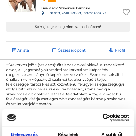
Live Medic Szakorvosi Centrum
Budapest, XVIII. kerület, Baross utca 39.
Sajnáljuk, jelenleg nincs szabad időpont!
Árlista
Összes időpont
Profil
* Szakorvos jelölt (rezidens): általános orvosi oklevéllel rendelkező
orvos, aki jogszabályok szerinti szakorvosi szakképesítés
megszerzésére irányuló képzésben vesz részt. Ezen orvosok által
önállóan nem végezhető szakmai tevékenységért teljes
felelősséggel tartozik és azt közvetlenül felügyeli az egészségügyi
szolgáltató szakorvosa az első részvizsgáig, utána pedig a
szakorvosjelölt önállóan láthat el feladatokat. A foglaljorvost.hu
felelősségét kizárja esetleges névazonosságért bármely szakorvos
és szakorvosjelölt esetén.
Főoldal
Tüdőgyógyász
Asztma
Beleegyezés
Részletek
A sütikről