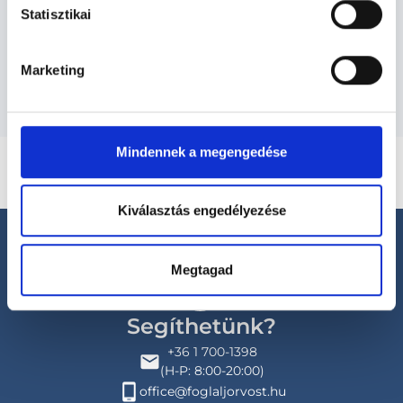
Szolgáltatások
Statisztikai
Budapesti és vidéki tüdőgyógyász orvosok
Marketing
Mindennek a megengedése
Kiválasztás engedélyezése
Megtagad
Segíthetünk?
+36 1 700-1398
(H-P: 8:00-20:00)
office@foglaljorvost.hu