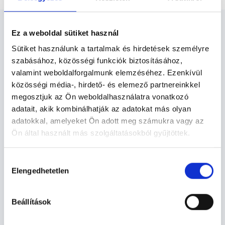
Ez a weboldal sütiket használ
Sütiket használunk a tartalmak és hirdetések személyre
szabásához, közösségi funkciók biztosításához,
Tüdőgyógyász -
valamint weboldalforgalmunk elemzéséhez. Ezenkívül
Tüdőgyógyászat
közösségi média-, hirdető- és elemező partnereinkkel
megosztjuk az Ön weboldalhasználatra vonatkozó
adatait, akik kombinálhatják az adatokat más olyan
A szakorvos által rendelt kezelések és gyógyszer-terápiák
adatokkal, amelyeket Ön adott meg számukra vagy az
hatásának ellenőrzésére, a gyógyulási folyamat
Ön által használt más szolgáltatásokból gyűjtöttek.
kontrollálására - szükség esetén kiegészítő vagy
alternatív gyógymódok választása céljából – rendszeres
Cookie
ellenőrző vizsgálatok szükségesek.
Hozzájárulás
szabályzat:
https://foglaljorvost.hu/info/foglaljorvost-
Elengedhetetlen
kiválasztása
hu-cookie-szabalyzat/
Tüdőgyógyászat TERÜLETHEZ
KAPCSOLÓDÓ SZAKTERÜLETEK
Beállítások