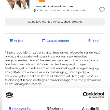
Live Medic Szakorvosi Centrum
Budapest, XVIII. kerület, Baross utca 39.
Sajnáljuk, jelenleg nincs szabad időpont!
Árlista
Összes időpont
Profil
* Szakorvos jelölt (rezidens): általános orvosi oklevéllel rendelkező
orvos, aki jogszabályok szerinti szakorvosi szakképesítés
megszerzésére irányuló képzésben vesz részt. Ezen orvosok által
önállóan nem végezhető szakmai tevékenységért teljes
felelősséggel tartozik és azt közvetlenül felügyeli az egészségügyi
szolgáltató szakorvosa az első részvizsgáig, utána pedig a
szakorvosjelölt önállóan láthat el feladatokat. A foglaljorvost.hu
felelősségét kizárja esetleges névazonosságért bármely szakorvos
és szakorvosjelölt esetén.
Főoldal
Tüdőgyógyász
Ellenőrző vizsgálat
Beleegyezés
Részletek
A sütikről