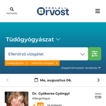
keresés
Tüdőgyógyászat
Ellenőrző vizsgálat
tüdőgyógyász
ellenőrző vizsgálat
Ma,
augusztus 06.
Dr. Gyökeres Gyöngyi
Allergológus
4.8
49 értékelés