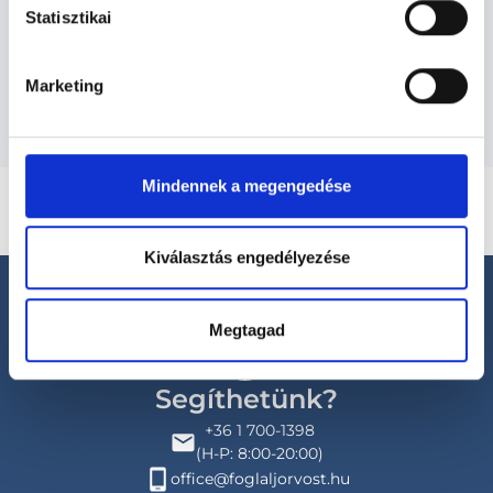
Szolgáltatások
Statisztikai
Budapesti és vidéki tüdőgyógyász orvosok
Marketing
Mindennek a megengedése
Kiválasztás engedélyezése
Megtagad
Segíthetünk?
+36 1 700-1398
(H-P: 8:00-20:00)
office@foglaljorvost.hu