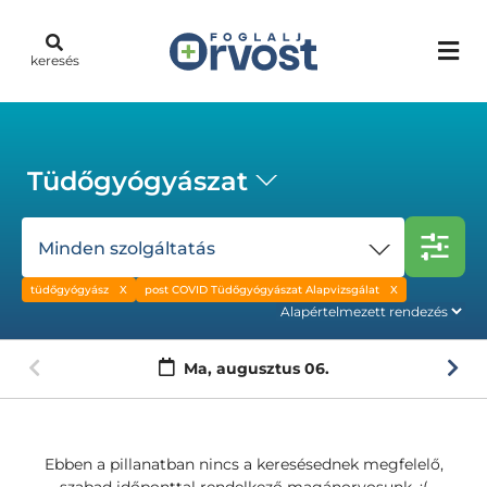
keresés
Tüdőgyógyászat
Minden szolgáltatás
tüdőgyógyász
post COVID Tüdőgyógyászat Alapvizsgálat
Ma,
augusztus 06.
Ebben a pillanatban nincs a keresésednek megfelelő,