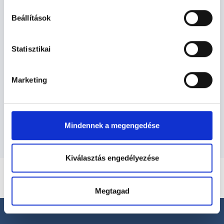
Beállítások
Tüdőgyógyász -
Tüdőgyógyászat
Statisztikai
Tüdőgyógyászat TERÜLETHEZ
Marketing
KAPCSOLÓDÓ SZAKTERÜLETEK
Szolgáltatások
Mindennek a megengedése
Kiválasztás engedélyezése
Megtagad