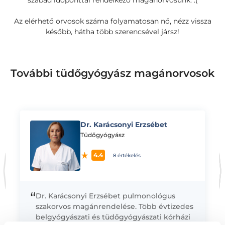
szabad időponttal rendelkező magánorvosunk. :(
Az elérhető orvosok száma folyamatosan nő, nézz vissza
később, hátha több szerencsével jársz!
További tüdőgyógyász magánorvosok
Dr. Karácsonyi Erzsébet
K
Tüdőgyógyász
4.4
8 értékelés
“
Dr. Karácsonyi Erzsébet pulmonológus
szakorvos magánrendelése. Több évtizedes
belgyógyászati és tüdőgyógyászati kórházi