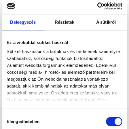
Előző
osztályos munkával rendelkezem. Évekig az
Országos Korányi Tüdőgyógyintézet Asztma
Ambulanciáján dolgoztam. Törekszem a...
* Szakorvos jelölt (rezidens): általános orvosi oklevéllel rendelkező
Beleegyezés
Részletek
A sütikről
orvos, aki jogszabályok szerinti szakorvosi szakképesítés
megszerzésére irányuló képzésben vesz részt. Ezen orvosok által
önállóan nem végezhető szakmai tevékenységért teljes
felelősséggel tartozik és azt közvetlenül felügyeli az egészségügyi
Ez a weboldal sütiket használ
szolgáltató szakorvosa az első részvizsgáig, utána pedig a
szakorvosjelölt önállóan láthat el feladatokat. A foglaljorvost.hu
Sütiket használunk a tartalmak és hirdetések személyre
felelősségét kizárja esetleges névazonosságért bármely szakorvos
szabásához, közösségi funkciók biztosításához,
és szakorvosjelölt esetén.
valamint weboldalforgalmunk elemzéséhez. Ezenkívül
közösségi média-, hirdető- és elemező partnereinkkel
Főoldal
Tüdőgyógyász
megosztjuk az Ön weboldalhasználatra vonatkozó
adatait, akik kombinálhatják az adatokat más olyan
Post COVID Tüdőgyógyászat Alapvizsgálat
adatokkal, amelyeket Ön adott meg számukra vagy az
Ön által használt más szolgáltatásokból gyűjtöttek.
Cookie
Hozzájárulás
szabályzat:
https://foglaljorvost.hu/info/foglaljorvost-
Elengedhetetlen
kiválasztása
hu-cookie-szabalyzat/