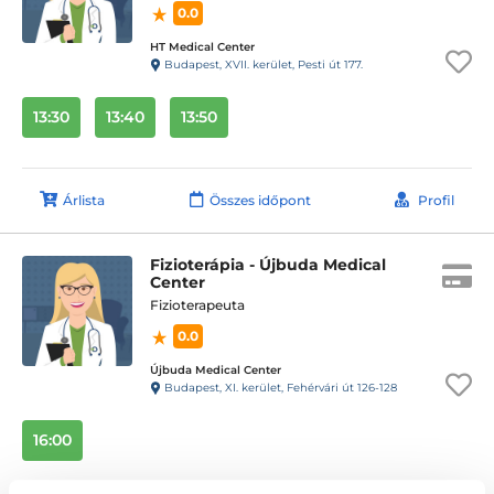
0.0
HT Medical Center
Budapest, XVII. kerület, Pesti út 177.
13:30
13:40
13:50
Árlista
Összes időpont
Profil
Fizioterápia - Újbuda Medical
Center
Fizioterapeuta
0.0
Újbuda Medical Center
Budapest, XI. kerület, Fehérvári út 126-128
16:00