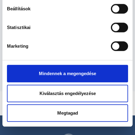
Fizioterapeuta - Fizioterápia
Beállítások
Fizioterápia TERÜLETHEZ KAPCSOLÓDÓ
Statisztikai
SZAKTERÜLETEK
Marketing
Szolgáltatások
Budapesti és vidéki fizioterapeuta orvosok
Mindennek a megengedése
Kiválasztás engedélyezése
Megtagad