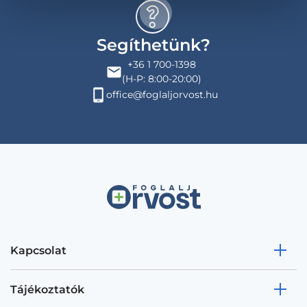
Segíthetünk?
+36 1 700-1398
(H-P: 8:00-20:00)
office@foglaljorvost.hu
Kapcsolat
Tájékoztatók