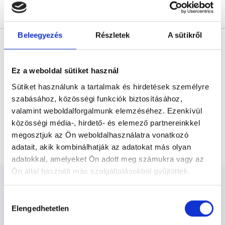
Árlista
Összes időpont
Profil
Beleegyezés
Részletek
A sütikről
* Szakorvos jelölt (rezidens): általános orvosi oklevéllel rendelkező
orvos, aki jogszabályok szerinti szakorvosi szakképesítés
megszerzésére irányuló képzésben vesz részt. Ezen orvosok által
önállóan nem végezhető szakmai tevékenységért teljes
felelősséggel tartozik és azt közvetlenül felügyeli az egészségügyi
Ez a weboldal sütiket használ
szolgáltató szakorvosa az első részvizsgáig, utána pedig a
szakorvosjelölt önállóan láthat el feladatokat. A foglaljorvost.hu
Sütiket használunk a tartalmak és hirdetések személyre
felelősségét kizárja esetleges névazonosságért bármely szakorvos
szabásához, közösségi funkciók biztosításához,
és szakorvosjelölt esetén.
valamint weboldalforgalmunk elemzéséhez. Ezenkívül
közösségi média-, hirdető- és elemező partnereinkkel
megosztjuk az Ön weboldalhasználatra vonatkozó
Főoldal
Fizioterapeuta
Iontoforézis
adatait, akik kombinálhatják az adatokat más olyan
adatokkal, amelyeket Ön adott meg számukra vagy az
Ön által használt más szolgáltatásokból gyűjtöttek.
Cookie
Hozzájárulás
szabályzat:
https://foglaljorvost.hu/info/foglaljorvost-
Elengedhetetlen
kiválasztása
hu-cookie-szabalyzat/