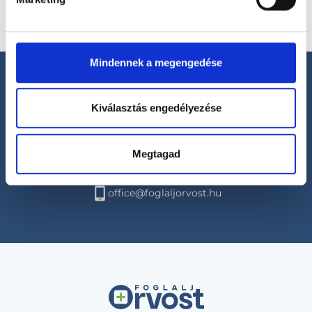
Mindennek a megengedése
Kiválasztás engedélyezése
Segíthetünk?
Megtagad
+36 1 700-1398
(H-P: 8:00-20:00)
office@foglaljorvost.hu