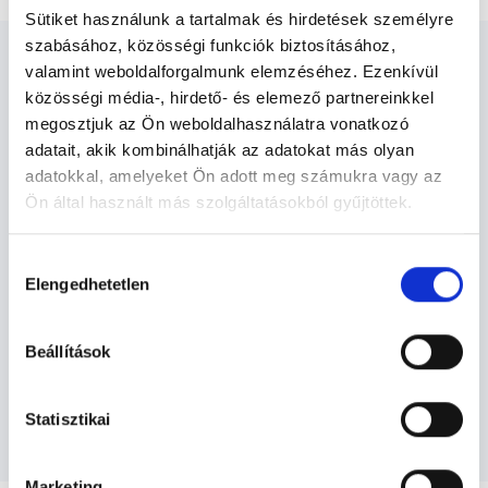
Sütiket használunk a tartalmak és hirdetések személyre
szabásához, közösségi funkciók biztosításához,
valamint weboldalforgalmunk elemzéséhez. Ezenkívül
közösségi média-, hirdető- és elemező partnereinkkel
megosztjuk az Ön weboldalhasználatra vonatkozó
Fizioterapeuta - Fizioterápia
adatait, akik kombinálhatják az adatokat más olyan
adatokkal, amelyeket Ön adott meg számukra vagy az
Ön által használt más szolgáltatásokból gyűjtöttek.
Fizioterápia TERÜLETHEZ KAPCSOLÓDÓ
Cookie
SZAKTERÜLETEK
Hozzájárulás
szabályzat:
https://foglaljorvost.hu/info/foglaljorvost-
Elengedhetetlen
kiválasztása
hu-cookie-szabalyzat/
Szolgáltatások
Beállítások
Budapesti és vidéki fizioterapeuta orvosok
Statisztikai
Marketing