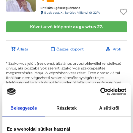
EntiTárs Egészségközpont
Budapest, XI. kerület, Villányi út 22/A.
Következő időpont:
augusztus 27.
Árlista
Összes időpont
Profil
* Szakorvos jelölt (rezidens): általános orvosi oklevéllel rendelkező
orvos, aki jogszabályok szerinti szakorvosi szakképesítés
megszerzésére irányuló képzésben vesz részt. Ezen orvosok által
önállóan nem végezhető szakmai tevékenységért teljes
felelősséggel tartozik és azt közvetlenül felügyeli az egészségügyi
szolgáltató szakorvosa az első részvizsgáig, utána pedig a
szakorvosjelölt önállóan láthat el feladatokat. A foglaljorvost.hu
felelősségét kizárja esetleges névazonosságért bármely szakorvos
és szakorvosjelölt esetén.
Beleegyezés
Részletek
A sütikről
Főoldal
Fizioterapeuta
Ízületi állapotfelmérés
Ez a weboldal sütiket használ