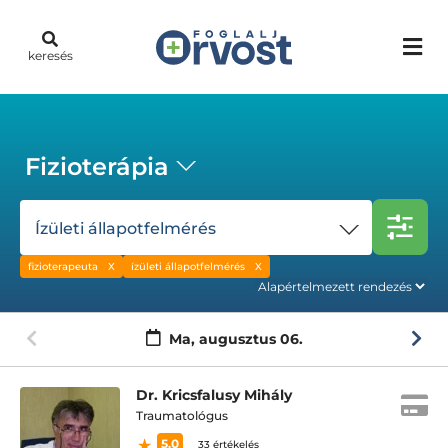
keresés
Fizioterápia
Ízületi állapotfelmérés
fizioterapeuta
ízületi állapotfelmérés
Ma,
augusztus 06.
Dr. Kricsfalusy Mihály
Traumatológus
5.0
33 értékelés