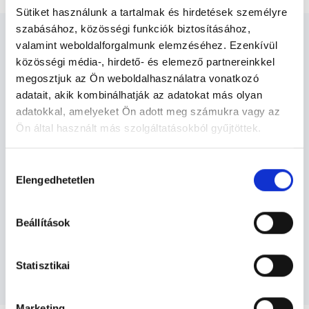
Sütiket használunk a tartalmak és hirdetések személyre
szabásához, közösségi funkciók biztosításához,
valamint weboldalforgalmunk elemzéséhez. Ezenkívül
közösségi média-, hirdető- és elemező partnereinkkel
megosztjuk az Ön weboldalhasználatra vonatkozó
Fizioterapeuta - Fizioterápia
adatait, akik kombinálhatják az adatokat más olyan
adatokkal, amelyeket Ön adott meg számukra vagy az
Ön által használt más szolgáltatásokból gyűjtöttek.
Fizioterápia TERÜLETHEZ KAPCSOLÓDÓ
Cookie
SZAKTERÜLETEK
Hozzájárulás
szabályzat:
https://foglaljorvost.hu/info/foglaljorvost-
Elengedhetetlen
kiválasztása
hu-cookie-szabalyzat/
Szolgáltatások
Beállítások
Budapesti és vidéki fizioterapeuta orvosok
Statisztikai
Marketing