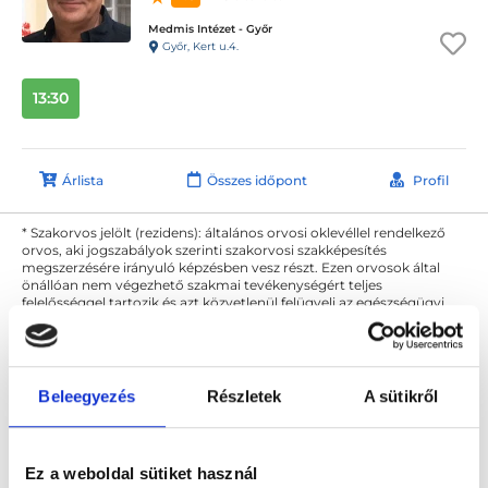
Medmis Intézet - Győr
Győr, Kert u.4.
13:30
Árlista
Összes időpont
Profil
* Szakorvos jelölt (rezidens): általános orvosi oklevéllel rendelkező
orvos, aki jogszabályok szerinti szakorvosi szakképesítés
megszerzésére irányuló képzésben vesz részt. Ezen orvosok által
önállóan nem végezhető szakmai tevékenységért teljes
felelősséggel tartozik és azt közvetlenül felügyeli az egészségügyi
szolgáltató szakorvosa az első részvizsgáig, utána pedig a
szakorvosjelölt önállóan láthat el feladatokat. A foglaljorvost.hu
felelősségét kizárja esetleges névazonosságért bármely szakorvos
és szakorvosjelölt esetén.
Beleegyezés
Részletek
A sütikről
Főoldal
Fizioterapeuta
Lézerterápia + ultrahang
Ez a weboldal sütiket használ