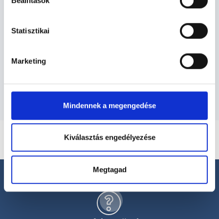
Fizioterapeuta - Fizioterápia
Beállítások
Statisztikai
Fizioterápia TERÜLETHEZ KAPCSOLÓDÓ
SZAKTERÜLETEK
Marketing
Szolgáltatások
Mindennek a megengedése
Kiválasztás engedélyezése
Megtagad