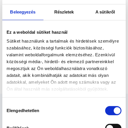
Előző
a gyógytorna is fontos szerephez jut.
Beleegyezés
Részletek
A sütikről
* Szakorvos jelölt (rezidens): általános orvosi oklevéllel rendelkező
orvos, aki jogszabályok szerinti szakorvosi szakképesítés
megszerzésére irányuló képzésben vesz részt. Ezen orvosok által
Ez a weboldal sütiket használ
önállóan nem végezhető szakmai tevékenységért teljes
felelősséggel tartozik és azt közvetlenül felügyeli az egészségügyi
Sütiket használunk a tartalmak és hirdetések személyre
szolgáltató szakorvosa az első részvizsgáig, utána pedig a
szabásához, közösségi funkciók biztosításához,
szakorvosjelölt önállóan láthat el feladatokat. A foglaljorvost.hu
felelősségét kizárja esetleges névazonosságért bármely szakorvos
valamint weboldalforgalmunk elemzéséhez. Ezenkívül
és szakorvosjelölt esetén.
közösségi média-, hirdető- és elemező partnereinkkel
megosztjuk az Ön weboldalhasználatra vonatkozó
adatait, akik kombinálhatják az adatokat más olyan
Főoldal
Fizioterapeuta
Senso-Pro Trainer
adatokkal, amelyeket Ön adott meg számukra vagy az
Ön által használt más szolgáltatásokból gyűjtöttek.
Cookie
Hozzájárulás
szabályzat:
https://foglaljorvost.hu/info/foglaljorvost-
Elengedhetetlen
kiválasztása
hu-cookie-szabalyzat/