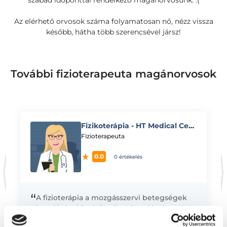
szabad időponttal rendelkező magánorvosunk. :(
Az elérhető orvosok száma folyamatosan nő, nézz vissza
később, hátha több szerencsével jársz!
További fizioterapeuta magánorvosok
Fizikoterápia - HT Medical Center
K
Fizioterapeuta
0.0
0 értékelés
“
A fizioterápia a mozgásszervi betegségek
kezelésével foglalkozik. A kezelések során
fizikai eszközöket alkalmazunk, ugyanakkor