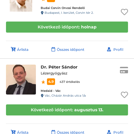
Budai Corvin Orvosi Rendelő
Budapest, I. kerület, Corvin tér 2.
Következő időpont:
holnap
Árlista
Összes időpont
Profil
Dr. Péter Sándor
Lézergyógyász
4.9
437 értékelés
Medaid - Vác
Vác, Cházár András utca 1/a
Következő időpont:
augusztus 13.
Árlista
Összes időpont
Profil