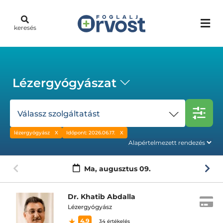
keresés
Lézergyógyászat
Válassz szolgáltatást
lézergyógyász
Időpont: 2026.06.17.
Ma,
augusztus 09.
Dr. Khatib Abdalla
Lézergyógyász
4.9
34 értékelés