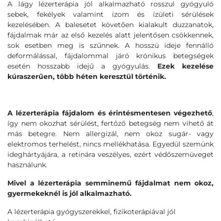
A lágy lézerterápia jól alkalmazható rosszul gyógyuló
sebek, fekélyek valamint izom és ízületi sérülések
kezelésében. A balesetet követően kialakult duzzanatok,
fájdalmak már az első kezelés alatt jelentősen csökkennek,
sok esetben meg is szűnnek. A hosszú ideje fennálló
deformálással, fájdalommal járó krónikus betegségek
esetén hosszabb idejű a gyógyulás.
Ezek kezelése
kúraszerűen, több héten keresztül történik.
A lézerterápia fájdalom és érintésmentesen végezhető
,
így nem okozhat sérülést, fertőző betegség nem vihető át
más betegre. Nem allergizál, nem okoz sugár- vagy
elektromos terhelést, nincs mellékhatása. Egyedül szemünk
ideghártyájára, a retinára veszélyes, ezért védőszemüveget
használunk.
Mivel a lézerterápia semminemű fájdalmat nem okoz,
gyermekeknél is jól alkalmazható.
A lézerterápia gyógyszerekkel, fizikoterápiával jól