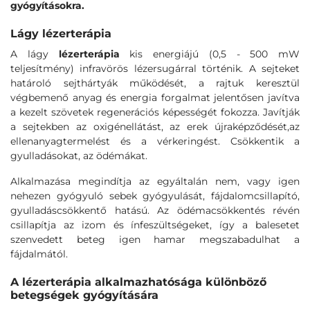
gyógyításokra.
Lágy lézerterápia
A lágy
lézerterápia
kis energiájú (0,5 - 500 mW
teljesítmény) infravörös lézersugárral történik. A sejteket
határoló sejthártyák működését, a rajtuk keresztül
végbemenő anyag és energia forgalmat jelentősen javítva
a kezelt szövetek regenerációs képességét fokozza. Javítják
a sejtekben az oxigénellátást, az erek újraképződését,az
ellenanyagtermelést és a vérkeringést. Csökkentik a
gyulladásokat, az ödémákat.
Alkalmazása megindítja az egyáltalán nem, vagy igen
nehezen gyógyuló sebek gyógyulását, fájdalomcsillapító,
gyulladáscsökkentő hatású. Az ödémacsökkentés révén
csillapítja az izom és ínfeszültségeket, így a balesetet
szenvedett beteg igen hamar megszabadulhat a
fájdalmától.
A lézerterápia alkalmazhatósága különböző
betegségek gyógyítására