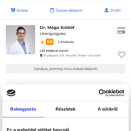
Árlista
Összes időpont
Profil
Dr. Móga Kristóf
Lézergyógyász
5.0
5 értékelés
L33 Medical Corvin
Budapest, VIII. kerület, Práter utca 6-8.
Sajnáljuk, jelenleg nincs szabad időpont!
Árlista
Összes időpont
Profil
Dr. Polonka Krisztina
Beleegyezés
Részletek
A sütikről
Lézergyógyász
5.0
4 értékelés
Ez a weboldal sütiket használ