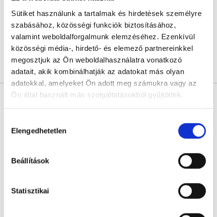
L33 Medical - Pasarét
Budapest, II. kerület, Pasaréti út 38 B
Sütiket használunk a tartalmak és hirdetések személyre
szabásához, közösségi funkciók biztosításához,
Sajnáljuk, jelenleg nincs szabad időpont!
valamint weboldalforgalmunk elemzéséhez. Ezenkívül
közösségi média-, hirdető- és elemező partnereinkkel
megosztjuk az Ön weboldalhasználatra vonatkozó
Árlista
Összes időpont
Profil
adatait, akik kombinálhatják az adatokat más olyan
adatokkal, amelyeket Ön adott meg számukra vagy az
Ön által használt más szolgáltatásokból gyűjtöttek.
Dr. Sziray Ágnes
Lézergyógyász
Cookie
4.9
Hozzájárulás
597 értékelés
szabályzat:
https://foglaljorvost.hu/info/foglaljorvost-
Elengedhetetlen
kiválasztása
Medaid - Budapest
hu-cookie-szabalyzat/
Budapest, VII. kerület, Rákóczi út 40. I/1.
Beállítások
Sajnáljuk, jelenleg nincs szabad időpont!
Statisztikai
Árlista
Összes időpont
Profil