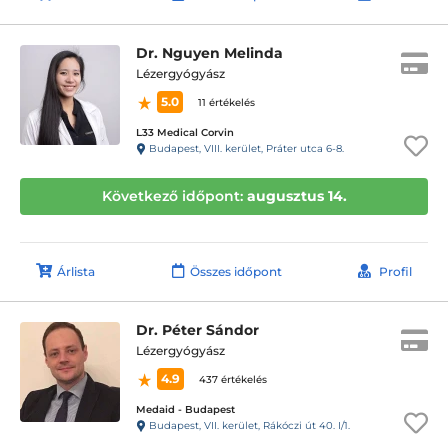
Dr. Nguyen Melinda
Lézergyógyász
5.0
11 értékelés
L33 Medical Corvin
Budapest, VIII. kerület, Práter utca 6-8.
Következő időpont:
augusztus 14.
Árlista
Összes időpont
Profil
Dr. Péter Sándor
Lézergyógyász
4.9
437 értékelés
Medaid - Budapest
Budapest, VII. kerület, Rákóczi út 40. I/1.