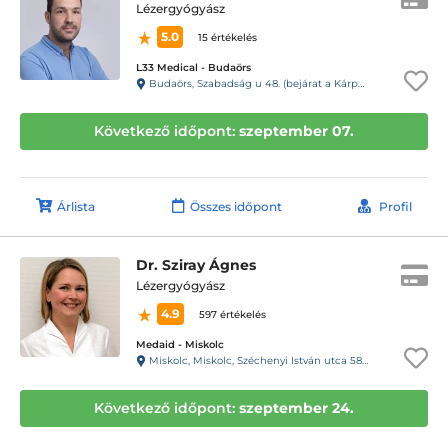
Lézergyógyász
5.0
15 értékelés
L33 Medical - Budaörs
Budaörs, Szabadság u 48. (bejárat a Kárpát u. 1. felől)
Következő időpont:
szeptember 07.
Árlista
Összes időpont
Profil
Dr. Sziray Ágnes
Lézergyógyász
4.9
597 értékelés
Medaid - Miskolc
Miskolc, Miskolc, Széchenyi István utca 58. 1/1.
Következő időpont:
szeptember 24.