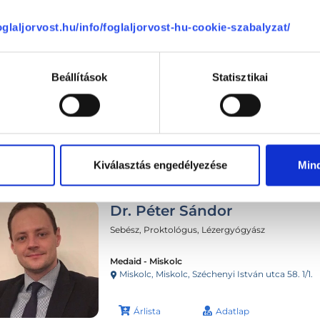
foglaljorvost.hu/info/foglaljorvost-hu-cookie-szabalyzat/
Beállítások
Statisztikai
Következő időpont:
auguszt
Kiválasztás engedélyezése
Min
Dr. Péter Sándor
Sebész, Proktológus, Lézergyógyász
Medaid - Miskolc
Miskolc, Miskolc, Széchenyi István utca 58. 1/1.
Árlista
Adatlap