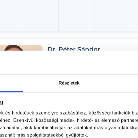
Dr. Péter Sándor
Sebész, Proktológus, Lézergyógyász
Medaid - Budapest
Budapest, VII. kerület, Rákóczi út 40. I/1.
Részletek
Árlista
Adatlap
ál
Aug. 08. - Aug. 14.
mak és hirdetések személyre szabásához, közösségi funkciók biz
hez. Ezenkívül közösségi média-, hirdető- és elemező partner
ombat
Vasárnap
Hétfő
Kedd
zó adatait, akik kombinálhatják az adatokat más olyan adatokka
ma
08.09.
08.10.
08.11.
sznált más szolgáltatásokból gyűjtöttek.