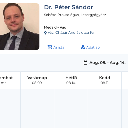
Dr. Péter Sándor
Sebész, Proktológus, Lézergyógyász
Medaid - Vác
Vác, Cházár András utca 1/a
Árlista
Adatlap
Aug. 08. - Aug. 14.
ombat
Vasárnap
Hétfő
Kedd
ma
08.09.
08.10.
08.11.