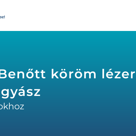
oz!
Benőtt köröm léze
ógyász
okhoz