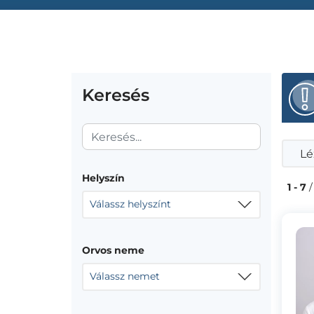
Keresés
Lé
Helyszín
1 - 7
/
Válassz helyszínt
Orvos neme
Válassz nemet