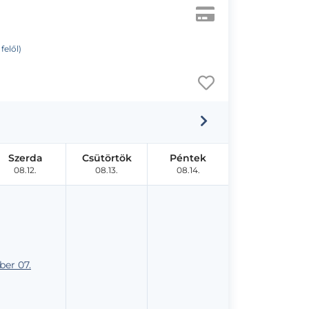
felől)
Szerda
Csütörtök
Péntek
08.12.
08.13.
08.14.
er 07.