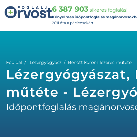
6 387 903
sikeres foglalás!
Kényelmes időpontfoglalás magánorvosokh
2011 óta a páciensekért
Főoldal
Lézergyógyász
Benőtt köröm lézeres műtéte
Lézergyógyászat, 
műtéte - Lézergy
Időpontfoglalás magánorvos