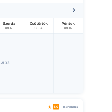
Szerda
Csütörtök
Péntek
08.12.
08.13.
08.14.
us 21.
5.0
15 értékelés