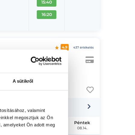
15:40
16:20
4.9
437 értékelés
A sütikről
tosításához, valamint
einkkel megosztjuk az Ön
Szerda
Csütörtök
Péntek
l, amelyeket Ön adott meg
08.12.
08.13.
08.14.