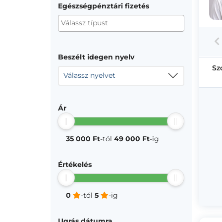
Egészségpénztári fizetés
Beszélt idegen nyelv
Sz
Válassz nyelvet
Ár
35 000 Ft
-tól
49 000 Ft
-ig
Értékelés
0
-tól
5
-ig
Ugrás dátumra