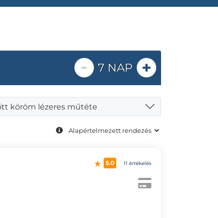
-
+
7 NAP
tt köröm lézeres műtéte
5.0
11 értékelés