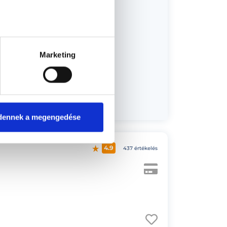
Marketing
us 18.
dennek a megengedése
4.9
437 értékelés