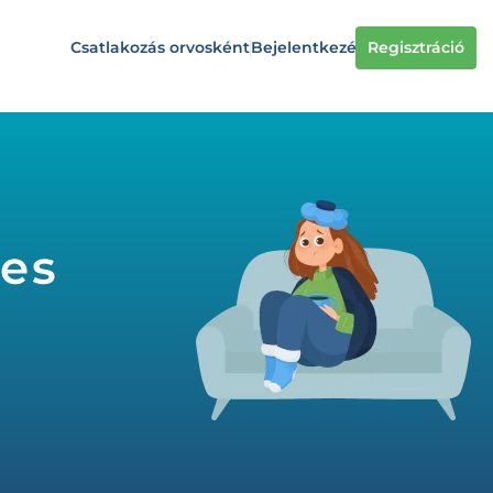
Csatlakozás orvosként
Bejelentkezés
Regisztráció
res