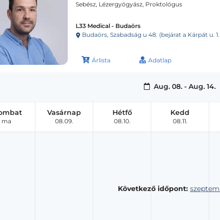
Sebész, Lézergyógyász, Proktológus
L33 Medical - Budaörs
Budaörs, Szabadság u 48. (bejárat a Kárpát u. 1. 
Árlista
Adatlap
Aug. 08. - Aug. 14.
ombat
Vasárnap
Hétfő
Kedd
ma
08.09.
08.10.
08.11.
Következő időpont:
szeptemb