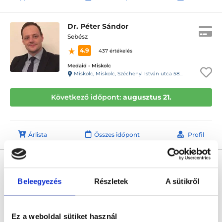
Dr. Péter Sándor
Sebész
4.9
437 értékelés
Medaid - Miskolc
Miskolc, Miskolc, Széchenyi István utca 58. 1/1.
Következő időpont:
augusztus 21.
Árlista
Összes időpont
Profil
Dr. Sziray Ágnes
Bőrgyógyász
Beleegyezés
Részletek
A sütikről
4.9
597 értékelés
Medaid - Budapest
Budapest, VII. kerület, Rákóczi út 40. I/1.
Ez a weboldal sütiket használ