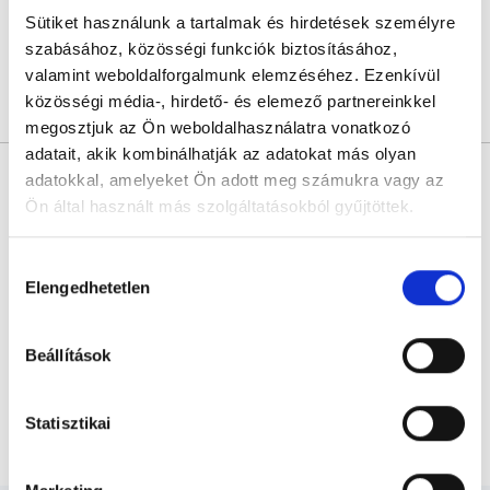
Sütiket használunk a tartalmak és hirdetések személyre
Sajnáljuk, jelenleg nincs szabad időpont!
szabásához, közösségi funkciók biztosításához,
valamint weboldalforgalmunk elemzéséhez. Ezenkívül
közösségi média-, hirdető- és elemező partnereinkkel
Árlista
Összes időpont
Profil
megosztjuk az Ön weboldalhasználatra vonatkozó
adatait, akik kombinálhatják az adatokat más olyan
* Szakorvos jelölt (rezidens): általános orvosi oklevéllel rendelkező
adatokkal, amelyeket Ön adott meg számukra vagy az
orvos, aki jogszabályok szerinti szakorvosi szakképesítés
megszerzésére irányuló képzésben vesz részt. Ezen orvosok által
Ön által használt más szolgáltatásokból gyűjtöttek.
önállóan nem végezhető szakmai tevékenységért teljes
felelősséggel tartozik és azt közvetlenül felügyeli az egészségügyi
szolgáltató szakorvosa az első részvizsgáig, utána pedig a
Cookie
Hozzájárulás
szakorvosjelölt önállóan láthat el feladatokat. A foglaljorvost.hu
szabályzat:
https://foglaljorvost.hu/info/foglaljorvost-
felelősségét kizárja esetleges névazonosságért bármely szakorvos
Elengedhetetlen
kiválasztása
és szakorvosjelölt esetén.
hu-cookie-szabalyzat/
Beállítások
Főoldal
Lézergyógyász
Statisztikai
Benőtt köröm lézeres kezelése: 3 körömszél