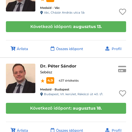
Medaid - Vác
Vác, Cházár András utca 1/a
Következő időpont:
augusztus 13.
Árlista
Összes időpont
Profil
Dr. Péter Sándor
Sebész
4.9
437 értékelés
Medaid - Budapest
Budapest, VII. kerület, Rákóczi út 40. I/1.
Következő időpont:
augusztus 18.
Árlista
Összes időpont
Profil