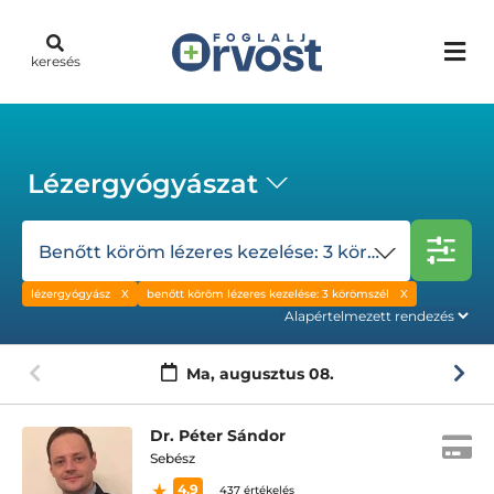
keresés
Lézergyógyászat
Benőtt köröm lézeres kezelése: 3 körömszél
lézergyógyász
benőtt köröm lézeres kezelése: 3 körömszél
Ma,
augusztus 08.
Dr. Péter Sándor
Sebész
4.9
437 értékelés