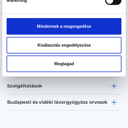
Marketing
Mindennek a megengedése
Lézergyógyász -
Lézergyógyászat
Kiválasztás engedélyezése
Lézergyógyászat TERÜLETHEZ
Megtagad
KAPCSOLÓDÓ SZAKTERÜLETEK
Szolgáltatások
Budapesti és vidéki lézergyógyász orvosok