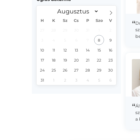
H
K
Sz
Cs
P
Szo
V
“
Dr
s
27
28
29
30
31
1
2
b
3
4
5
6
7
8
9
Eg
S
10
11
12
13
14
15
16
Nő
17
18
19
20
21
22
23
24
25
26
27
28
29
30
31
1
2
3
4
5
6
“
Á
s
a
le
do