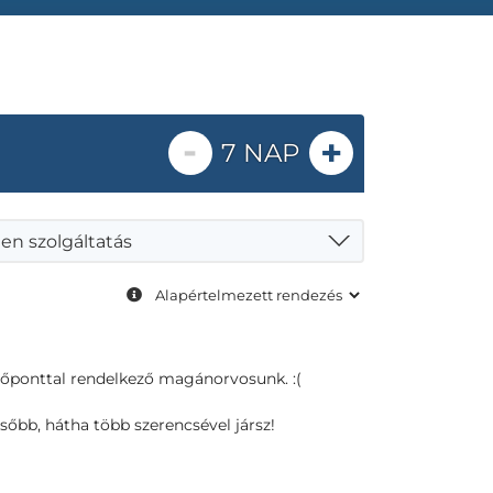
-
+
7 NAP
en szolgáltatás
dőponttal rendelkező magánorvosunk. :(
sőbb, hátha több szerencsével jársz!