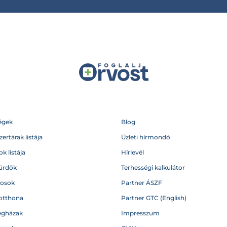
égek
Blog
ertárak listája
Üzleti hírmondó
k listája
Hírlevél
ürdők
Terhességi kalkulátor
vosok
Partner ÁSZF
otthona
Partner GTC (English)
égházak
Impresszum