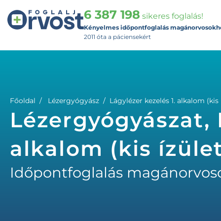
6 387 198
sikeres foglalás!
Kényelmes időpontfoglalás magánorvosokh
2011 óta a páciensekért
Főoldal
Lézergyógyász
Lágylézer kezelés 1. alkalom (kis 
Lézergyógyászat, L
alkalom (kis ízüle
Időpontfoglalás magánorvos