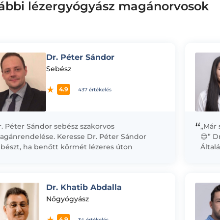
ábbi lézergyógyász magánorvosok
Dr. Péter Sándor
Sebész
4.9
437 értékelés
“
r. Péter Sándor sebész szakorvos
„Már 
agánrendelése. Keresse Dr. Péter Sándor
😊” D
bészt, ha benőtt körmét lézeres úton
Által
eretné megoperáltatni, esetleg anyajegyét,
Tudo
írdaganatot vagy szemölcsét sebészi vagy...
követ
Dr. Khatib Abdalla
Nőgyógyász
4.9
34 értékelés