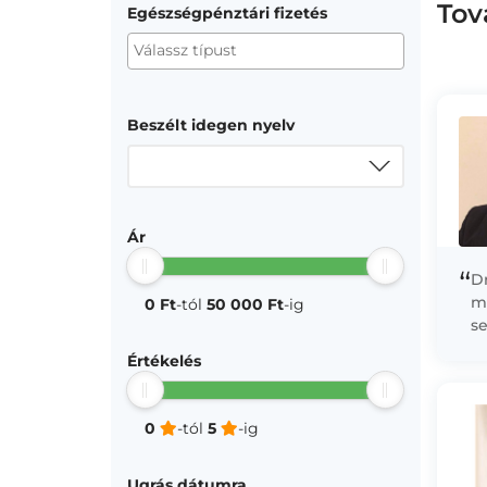
Tov
Egészségpénztári fizetés
Beszélt idegen nyelv
Ár
“
D
m
0 Ft
-tól
50 000 Ft
-ig
se
sz
Értékelés
zs
0
-tól
5
-ig
Ugrás dátumra