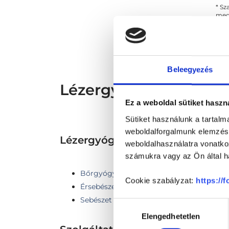
* Sz
megs
fele
szak
és s
Beleegyezés
Lézergyógyász - Léze
Ez a weboldal sütiket haszn
Sütiket használunk a tartal
weboldalforgalmunk elemzésé
Lézergyógyászat TERÜLETHE
weboldalhasználatra vonatko
számukra vagy az Ön által ha
Bőrgyógyászat
Cookie szabályzat:
https://
Érsebészet
Sebészet
Hozzájárulás
Elengedhetetlen
kiválasztása