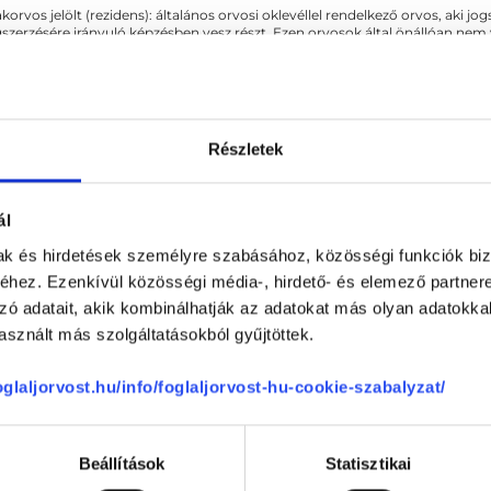
akorvos jelölt (rezidens): általános orvosi oklevéllel rendelkező orvos, aki j
zerzésére irányuló képzésben vesz részt. Ezen orvosok által önállóan nem
lősséggel tartozik és azt közvetlenül felügyeli az egészségügyi szolgáltató s
orvosjelölt önállóan láthat el feladatokat. A foglaljorvost.hu felelősségét 
zakorvosjelölt esetén.
Részletek
rgyógyászat
ál
mak és hirdetések személyre szabásához, közösségi funkciók biz
hez. Ezenkívül közösségi média-, hirdető- és elemező partner
Z KAPCSOLÓDÓ SZAKTERÜLETEK
zó adatait, akik kombinálhatják az adatokat más olyan adatokka
sznált más szolgáltatásokból gyűjtöttek.
Visszérgyógyászat
foglaljorvost.hu/info/foglaljorvost-hu-cookie-szabalyzat/
Beállítások
Statisztikai