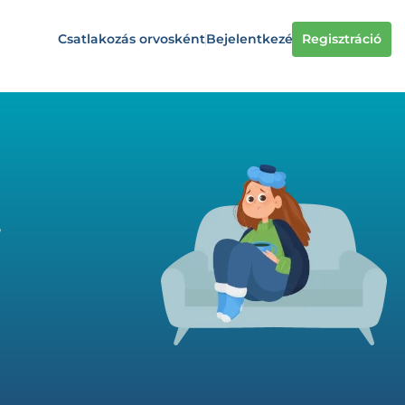
Csatlakozás orvosként
Bejelentkezés
Regisztráció
.