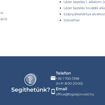
Lézer kezelés 1. alkalom 
Lézer kezelés további al
ió
Szájnyálkahártya elváltoz
táció
Szövettan
Telefon
+36 1 700-1398
(H-P: 8:00-20:00)
Segíthetünk?
Email
office@foglaljorvost.hu