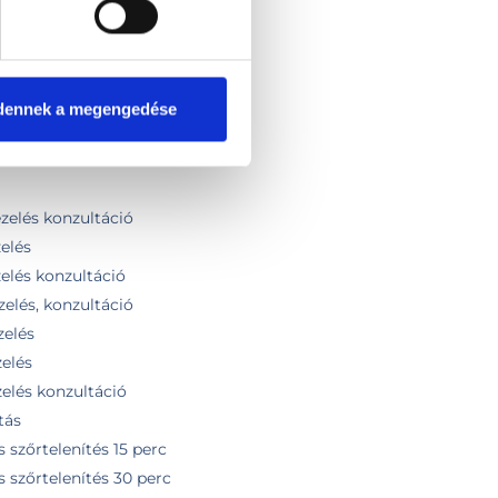
om (nagy ízület)
alkalom (kis ízület)
dennek a megengedése
 alkalom (nagy ízület)
kezelés konzultáció
zelés konzultáció
elés
elés konzultáció
zelés, konzultáció
elés
elés
elés konzultáció
tás
 szőrtelenítés 15 perc
 szőrtelenítés 30 perc