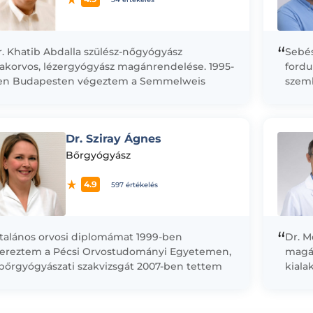
“
. Khatib Abdalla szülész-nőgyógyász
Sebés
zakorvos, lézergyógyász magánrendelése. 1995-
fordu
en Budapesten végeztem a Semmelweis
szemb
yetem Általános Orvosi Karán. Ezután a
Fonto
emmelweis Egyetem Szülészeti és
kommu
gyógyászati Klinikáján töltöttem...
oldot
Dr. Sziray Ágnes
Bőrgyógyász
4.9
597 értékelés
“
ltalános orvosi diplomámat 1999-ben
Dr. M
zereztem a Pécsi Orvostudományi Egyetemen,
magá
 bőrgyógyászati szakvizsgát 2007-ben tettem
kiala
. 2004-ig a PTE Bőrgyógyászati Klinikán
ami m
lgoztam, ezt követően a Miskolci...
kedve
gyógy