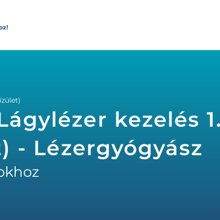
oz!
ízület)
ágylézer kezelés 1
t) - Lézergyógyász
okhoz