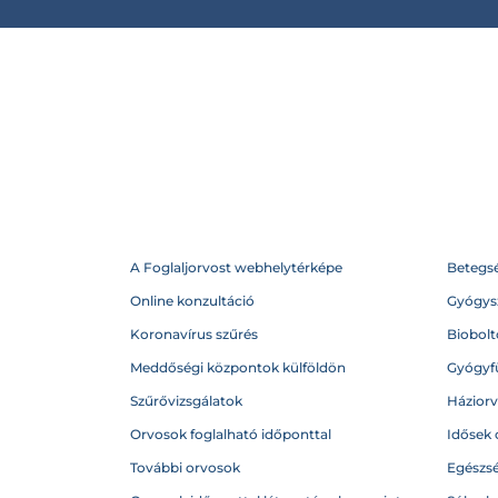
A Foglaljorvost webhelytérképe
Betegs
Online konzultáció
Gyógysz
Koronavírus szűrés
Biobolto
Meddőségi központok külföldön
Gyógyf
Szűrővizsgálatok
Házior
Orvosok foglalható időponttal
Idősek 
További orvosok
Egészs