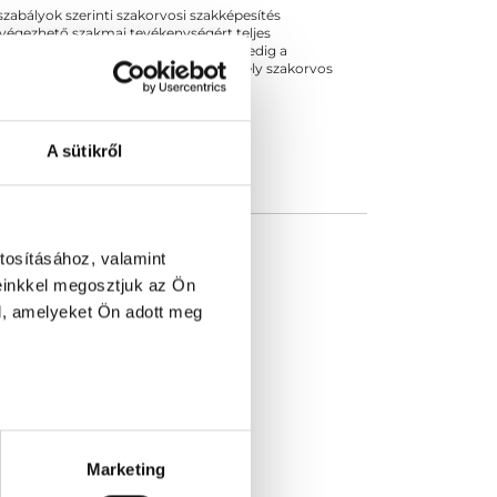
ogszabályok szerinti szakorvosi szakképesítés
 végezhető szakmai tevékenységért teljes
zakorvosa az első részvizsgáig, utána pedig a
kizárja esetleges névazonosságért bármely szakorvos
A sütikről
tosításához, valamint
einkkel megosztjuk az Ön
l, amelyeket Ön adott meg
Marketing