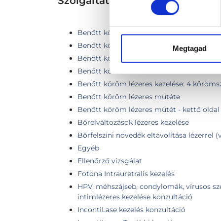
Szolgáltatások
Benőtt köröm lézeres kezelése: 1 körömsz
Benőtt köröm lézeres kezelése: 2 köröms
Megtagad
Benőtt köröm lézeres kezelése: 2 köröms
Benőtt köröm lézeres kezelése: 3 köröms
Benőtt köröm lézeres kezelése: 4 köröms
Benőtt köröm lézeres műtéte
Benőtt köröm lézeres műtét - kettő oldal
Bőrelváltozások lézeres kezelése
Bőrfelszíni növedék eltávolítása lézerrel 
Egyéb
Ellenőrző vizsgálat
Fotona Intrauretralis kezelés
HPV, méhszájseb, condylomák, vírusos s
intimlézeres kezelése konzultáció
IncontiLase kezelés konzultáció