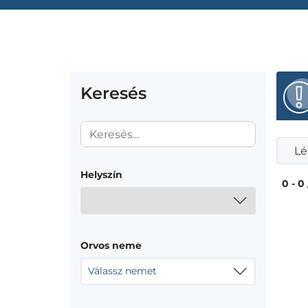
Keresés
Lé
Helyszín
0 - 0
Orvos neme
Válassz nemet