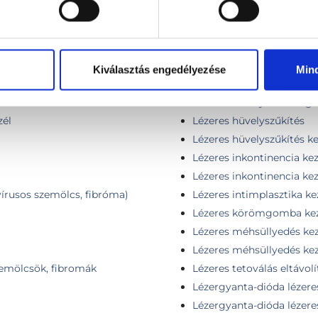
él
Lágylézer kezelés 1. alkal
zél különböző ujjakon
Lágylézer kezelés további 
Kiválasztás engedélyezése
Min
zél ugyanazon az ujjon
Lágylézer kezelés további
zél
Lézeres hüvelyszárazság 
zél
Lézeres hüvelyszűkítés
Lézeres hüvelyszűkítés ke
Lézeres inkontinencia kez
Lézeres inkontinencia kez
(vírusos szemölcs, fibróma)
Lézeres intimplasztika ke
Lézeres körömgomba kez
Lézeres méhsüllyedés kez
Lézeres méhsüllyedés kez
zemölcsök, fibromák
Lézeres tetoválás eltávolí
Lézergyanta-dióda lézeres
Lézergyanta-dióda lézeres