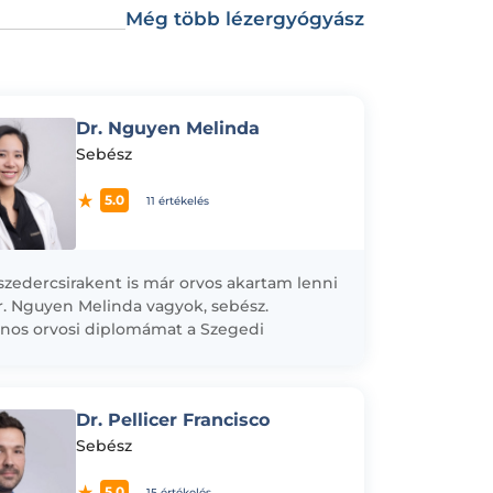
Még több lézergyógyász
Dr. Nguyen Melinda
Sebész
5.0
11 értékelés
szedercsirakent is már orvos akartam lenni
r. Nguyen Melinda vagyok, sebész.
ános orvosi diplomámat a Szegedi
mányegyetemen szereztem 2017-ben, ezt
ően a Honvéd...
Dr. Pellicer Francisco
Sebész
5.0
15 értékelés