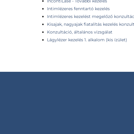
IncontiLase - További kezelés
Intimlézeres fenntartó kezelés
Intimlézeres kezelést megelőző konzultác
Kisajak, nagyajak fiatalítás kezelés konzul
Konzultáció, általános vizsgálat
Lágylézer kezelés 1. alkalom (kis ízület)