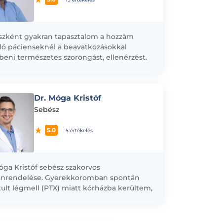
zként gyakran tapasztalom a hozzàm
ló pácienseknél a beavatkozásokkal
eni természetes szorongást, ellenérzést.
snak tartom a közvetlen orvos-beteg
nikáció során a felmerülő panaszok
t légkörben,...
Dr. Móga Kristóf
Sebész
5.0
5 értékelés
óga Kristóf sebész szakorvos
nrendelése. Gyerekkoromban spontán
kult légmell (PTX) miatt kórházba kerültem,
eglepően pozitív élmény volt: rengeteg
sség és gondoskodás mellett
ulhattam....