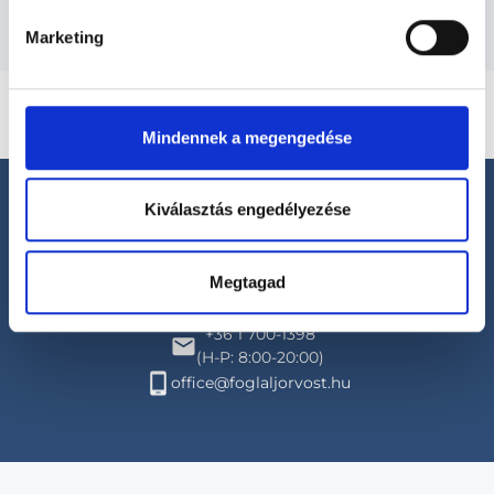
Marketing
Mindennek a megengedése
Kiválasztás engedélyezése
Megtagad
Segíthetünk?
+36 1 700-1398
(H-P: 8:00-20:00)
office@foglaljorvost.hu