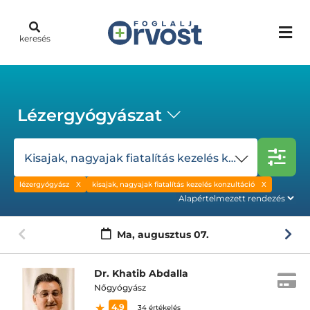
keresés
Lézergyógyászat
Kisajak, nagyajak fiatalítás kezelés konzultáció
lézergyógyász
kisajak, nagyajak fiatalítás kezelés konzultáció
Ma,
augusztus 07.
Dr. Khatib Abdalla
Nőgyógyász
4.9
34 értékelés