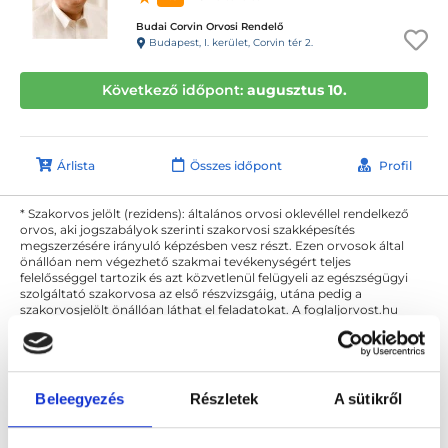
Budai Corvin Orvosi Rendelő
Budapest, I. kerület, Corvin tér 2.
Következő időpont:
augusztus 10.
Árlista
Összes időpont
Profil
* Szakorvos jelölt (rezidens): általános orvosi oklevéllel rendelkező
orvos, aki jogszabályok szerinti szakorvosi szakképesítés
megszerzésére irányuló képzésben vesz részt. Ezen orvosok által
önállóan nem végezhető szakmai tevékenységért teljes
felelősséggel tartozik és azt közvetlenül felügyeli az egészségügyi
szolgáltató szakorvosa az első részvizsgáig, utána pedig a
szakorvosjelölt önállóan láthat el feladatokat. A foglaljorvost.hu
felelősségét kizárja esetleges névazonosságért bármely szakorvos
és szakorvosjelölt esetén.
Beleegyezés
Részletek
A sütikről
Főoldal
Lézergyógyász