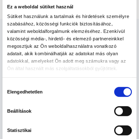
Kisajak, nagyajak fiatalítás kezelés konzultáció
Ez a weboldal sütiket használ
Sütiket használunk a tartalmak és hirdetések személyre
szabásához, közösségi funkciók biztosításához,
valamint weboldalforgalmunk elemzéséhez. Ezenkívül
közösségi média-, hirdető- és elemező partnereinkkel
megosztjuk az Ön weboldalhasználatra vonatkozó
adatait, akik kombinálhatják az adatokat más olyan
Lézergyógyász -
adatokkal, amelyeket Ön adott meg számukra vagy az
Lézergyógyászat
Ön által használt más szolgáltatásokból gyűjtöttek.
Cookie
Hozzájárulás
Lézergyógyászat TERÜLETHEZ
szabályzat:
https://foglaljorvost.hu/info/foglaljorvost-
Elengedhetetlen
kiválasztása
KAPCSOLÓDÓ SZAKTERÜLETEK
hu-cookie-szabalyzat/
Beállítások
Szolgáltatások
Statisztikai
Budapesti és vidéki lézergyógyász orvosok