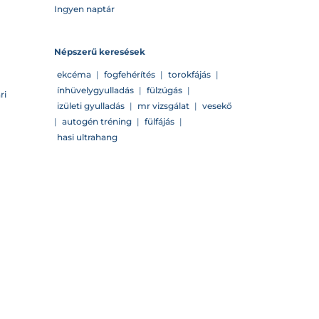
Ingyen naptár
Népszerű keresések
ekcéma
|
fogfehérítés
|
torokfájás
|
ínhüvelygyulladás
|
fülzúgás
|
ri
izületi gyulladás
|
mr vizsgálat
|
vesekő
|
autogén tréning
|
fülfájás
|
hasi ultrahang