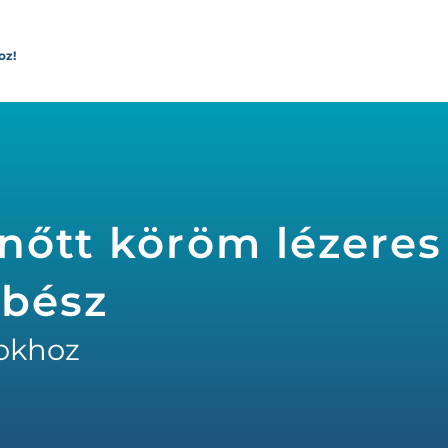
oz!
nőtt köröm lézeres
ebész
okhoz