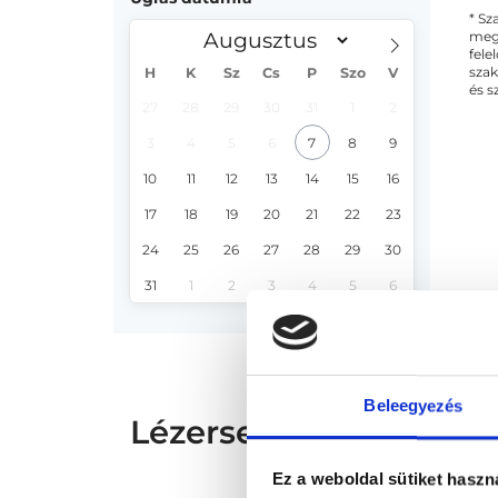
* Sz
megs
fele
szak
H
K
Sz
Cs
P
Szo
V
és s
27
28
29
30
31
1
2
3
4
5
6
7
8
9
10
11
12
13
14
15
16
17
18
19
20
21
22
23
24
25
26
27
28
29
30
31
1
2
3
4
5
6
Beleegyezés
Lézersebész - Lézerse
Ez a weboldal sütiket haszn