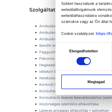
Sütiket használunk a tartal
Szolgáltatások
weboldalforgalmunk elemzésé
weboldalhasználatra vonatko
számukra vagy az Ön által ha
Ambuláns lézeres eltávolítás
Ambuláns lézeres eltávolítás (fej-nyak rég
Cookie szabályzat:
https://
Ambuláns lézeres eltávolítás (szemkörnyé
Hozzájárulás
Benőtt köröm lézeres kezelése
Elengedhetetlen
kiválasztása
Faggyúmirigy ciszta eltávolítása
Fibroma eltávolítása régiónként
Hegkezelés lézerszkennerrel
Időskori barna szemölcsök eltávolítása
Keratosis kezelése
Megtagad
Kontroll lézeres beavatkozás után (szemk
Konzultáció lézeres beavatkozáshoz
Konzultáció lézeres beavatkozáshoz (sze
Közönséges szemölcs eltávolítása
Lézeres anyajegy eltávolítás + szövettan