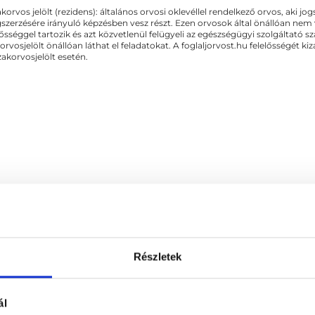
akorvos jelölt (rezidens): általános orvosi oklevéllel rendelkező orvos, aki j
zerzésére irányuló képzésben vesz részt. Ezen orvosok által önállóan nem
lősséggel tartozik és azt közvetlenül felügyeli az egészségügyi szolgáltató s
orvosjelölt önállóan láthat el feladatokat. A foglaljorvost.hu felelősségét 
zakorvosjelölt esetén.
Részletek
bészet
ál