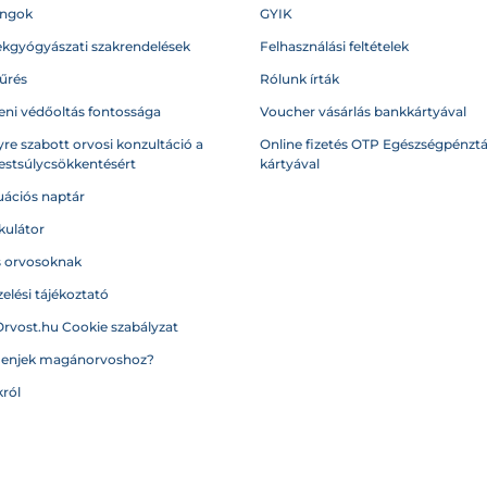
angok
GYIK
kgyógyászati szakrendelések
Felhasználási feltételek
űrés
Rólunk írták
eni védőoltás fontossága
Voucher vásárlás bankkártyával
re szabott orvosi konzultáció a
Online fizetés OTP Egészségpénztá
testsúlycsökkentésért
kártyával
ációs naptár
kulátor
s orvosoknak
elési tájékoztató
Orvost.hu Cookie szabályzat
menjek magánorvoshoz?
ról