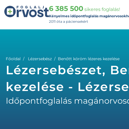
6 385 500
sikeres foglalás!
Kényelmes időpontfoglalás magánorvosokh
2011 óta a páciensekért
Főoldal
Lézersebész
Benőtt köröm lézeres kezelése
Lézersebészet, Be
kezelése - Lézers
Időpontfoglalás magánorvos