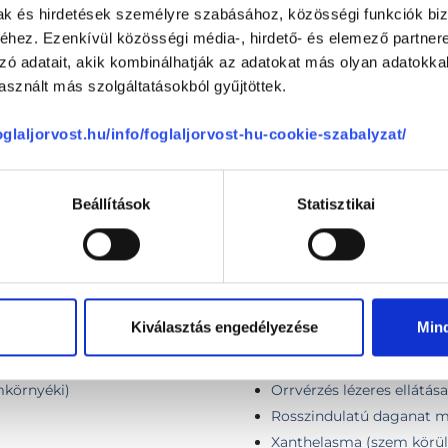
mak és hirdetések személyre szabásához, közösségi funkciók biz
hez. Ezenkívül közösségi média-, hirdető- és elemező partner
zó adatait, akik kombinálhatják az adatokat más olyan adatokka
sznált más szolgáltatásokból gyűjtöttek.
Lézeres fül-orr-gégészeti
ió)
Lézeres garatmandula műt
foglaljorvost.hu/info/foglaljorvost-hu-cookie-szabalyzat/
ki)
Lézeres horkolásgátló mű
Lézeres orrkagyló műtét 
Beállítások
Statisztikai
Lézeres orrmandula műtét
Lézeres orrpolip műtét (F
Lézeres orrsövény műtét 
Nemi szemölcs eltávolítá
Növedék eltávolítás érzést
Kiválasztás engedélyezése
Min
örnyéki)
Növedék eltávolítás érzést
Növedék eltávolítás érzést
mkörnyéki)
Orrvérzés lézeres ellátása
Rosszindulatú daganat műt
Xanthelasma (szem körül