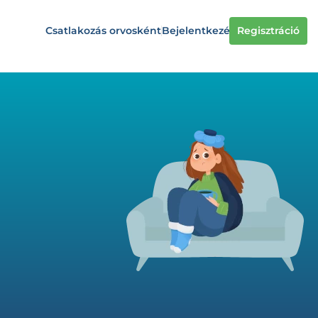
Csatlakozás orvosként
Bejelentkezés
Regisztráció