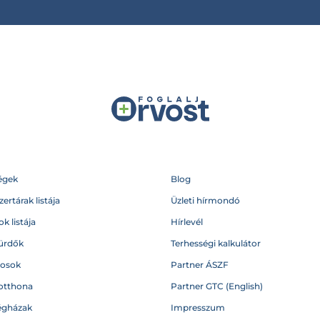
égek
Blog
ertárak listája
Üzleti hírmondó
k listája
Hírlevél
ürdők
Terhességi kalkulátor
vosok
Partner ÁSZF
otthona
Partner GTC (English)
égházak
Impresszum