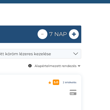
-
+
7 NAP
tt köröm lézeres kezelése
5.0
2 értékelés