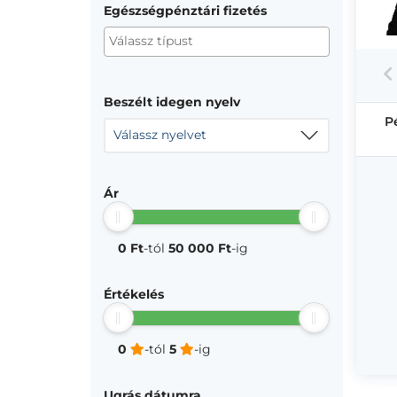
Egészségpénztári fizetés
Beszélt idegen nyelv
P
Válassz nyelvet
Ár
0 Ft
-tól
50 000 Ft
-ig
Értékelés
0
-tól
5
-ig
Ugrás dátumra