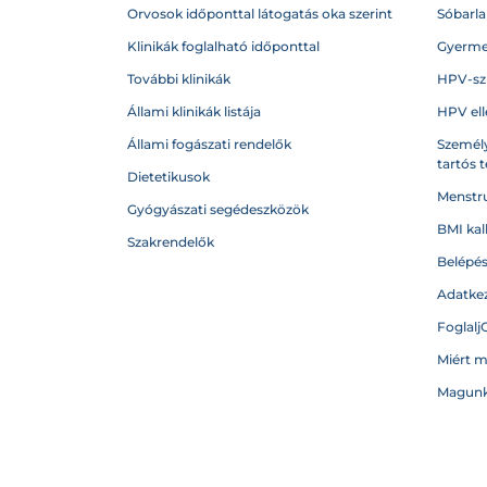
Orvosok időponttal látogatás oka szerint
Sóbarl
Klinikák foglalható időponttal
Gyerme
További klinikák
HPV-sz
Állami klinikák listája
HPV ell
Állami fogászati rendelők
Személy
tartós 
Dietetikusok
Menstru
Gyógyászati segédeszközök
BMI kal
Szakrendelők
Belépé
Adatkez
Foglalj
Miért 
Magunk