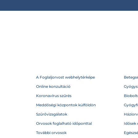
A Foglaljorvost webhelytérképe
Betegs
Online konzultáció
Gyógysz
Koronavírus szűrés
Biobolto
Meddőségi központok külföldön
Gyógyf
Szűrővizsgálatok
Házior
Orvosok foglalható időponttal
Idősek 
További orvosok
Egészs