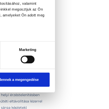
tosításához, valamint
einkkel megosztjuk az Ön
l, amelyeket Ön adott meg
 műtét előtti konzultáció
ét előtti konzultáció
tét (LAUPP) előtti konzultáció
előtti konzultáció
Marketing
 előtti konzultáció
ESS) előtti konzultáció
előtti konzultáció
sa
elenítéssel, lézerrel 10 db-ig
dennek a megengedése
elenítéssel, lézerrel 3 db-ig
elenítéssel, lézerrel 6 db-ig
 helyi érzéstelenítésben
éti eltávolítása lézerrel
 sárga képletek)