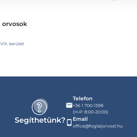
z orvosok
III. kerület
Telefon
+36 1 700-1398
(H-P: 8:00-20:00)
Segíthetünk?
Email
office@foglaljorvost.hu