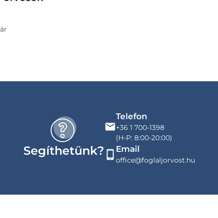
ár
Telefon
+36 1 700-1398
(H-P: 8:00-20:00)
Segíthetünk?
Email
office@foglaljorvost.hu