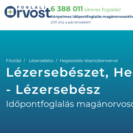
6 388 011
sikeres foglalás!
Kényelmes időpontfoglalás magánorvosokh
2011 óta a páciensekért
Főoldal
Lézersebész
Hegkezelés lézerszkennerrel
Lézersebészet, He
- Lézersebész
Időpontfoglalás magánorvos