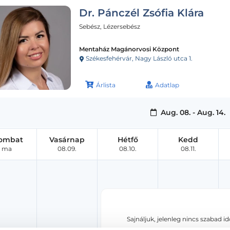
Dr. Pánczél Zsófia Klára
Sebész, Lézersebész
Mentaház Magánorvosi Központ
Székesfehérvár, Nagy László utca 1.
Árlista
Adatlap
Aug. 08. - Aug. 14.
ombat
Vasárnap
Hétfő
Kedd
ma
08.09.
08.10.
08.11.
Sajnáljuk, jelenleg nincs szabad i