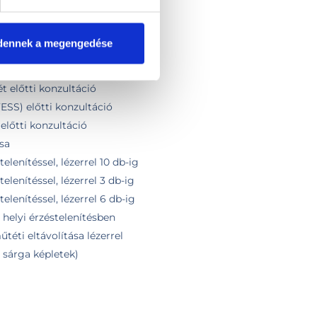
 műtét előtti konzultáció
ét előtti konzultáció
dennek a megengedése
tét (LAUPP) előtti konzultáció
előtti konzultáció
 előtti konzultáció
ESS) előtti konzultáció
előtti konzultáció
sa
elenítéssel, lézerrel 10 db-ig
elenítéssel, lézerrel 3 db-ig
elenítéssel, lézerrel 6 db-ig
 helyi érzéstelenítésben
éti eltávolítása lézerrel
 sárga képletek)