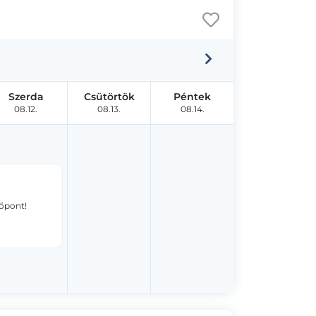
Szerda
Csütörtök
Péntek
08.12.
08.13.
08.14.
dőpont!