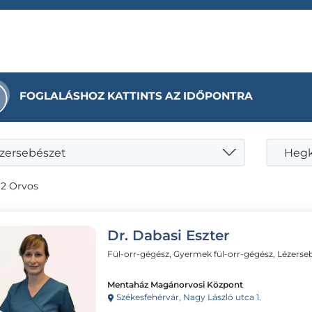
FOGLALÁSHOZ KATTINTS AZ IDŐPONTRA
zersebészet
Hegk
 2 Orvos
Dr. Dabasi Eszter
Fül-orr-gégész, Gyermek fül-orr-gégész, Lézerse
Mentaház Magánorvosi Központ
Székesfehérvár, Nagy László utca 1.