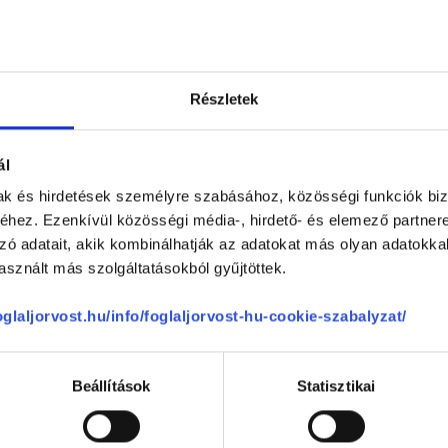
Részletek
akorvos jelölt (rezidens): általános orvosi oklevéllel rendelkező orvos, aki j
zerzésére irányuló képzésben vesz részt. Ezen orvosok által önállóan nem
ál
lősséggel tartozik és azt közvetlenül felügyeli az egészségügyi szolgáltató s
orvosjelölt önállóan láthat el feladatokat. A foglaljorvost.hu felelősségét 
mak és hirdetések személyre szabásához, közösségi funkciók biz
zakorvosjelölt esetén.
hez. Ezenkívül közösségi média-, hirdető- és elemező partner
zó adatait, akik kombinálhatják az adatokat más olyan adatokka
sznált más szolgáltatásokból gyűjtöttek.
bészet
foglaljorvost.hu/info/foglaljorvost-hu-cookie-szabalyzat/
Beállítások
Statisztikai