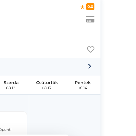
0.0
Szerda
Csütörtök
Péntek
08.12.
08.13.
08.14.
dőpont!