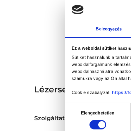
Beleegyezés
* Sz
megs
Ez a weboldal sütiket haszn
fele
szak
Sütiket használunk a tartal
és s
weboldalforgalmunk elemzésé
weboldalhasználatra vonatko
számukra vagy az Ön által ha
Lézersebész - Lézerse
Cookie szabályzat:
https://
Hozzájárulás
Elengedhetetlen
kiválasztása
Szolgáltatások