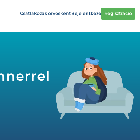
Csatlakozás orvosként
Bejelentkezés
Regisztráció
nnerrel