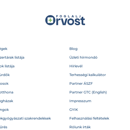
égek
Blog
ertárak listája
Üzleti hírmondó
k listája
Hírlevél
ürdők
Terhességi kalkulátor
vosok
Partner ÁSZF
otthona
Partner GTC (English)
égházak
Impresszum
angok
GYIK
kgyógyászati szakrendelések
Felhasználási feltételek
űrés
Rólunk írták