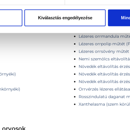
Lézeres fül-orr-gégészeti
ió)
Lézeres garatmandula műt
Kiválasztás engedélyezése
Min
ki)
Lézeres horkolásgátló mű
Lézeres orrkagyló műtét 
Lézeres orrmandula műtét
Lézeres orrpolip műtét (F
Lézeres orrsövény műtét 
Nemi szemölcs eltávolítá
Növedék eltávolítás érzést
örnyéki)
Növedék eltávolítás érzést
Növedék eltávolítás érzést
mkörnyéki)
Orrvérzés lézeres ellátása
Rosszindulatú daganat műt
Xanthelasma (szem körül
z orvosok