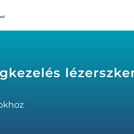
oz!
gkezelés lézerszke
okhoz