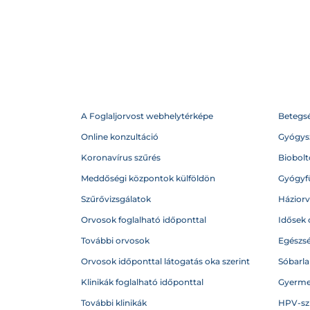
A Foglaljorvost webhelytérképe
Betegs
Online konzultáció
Gyógysz
Koronavírus szűrés
Biobolto
Meddőségi központok külföldön
Gyógyf
Szűrővizsgálatok
Házior
Orvosok foglalható időponttal
Idősek 
További orvosok
Egészs
Orvosok időponttal látogatás oka szerint
Sóbarl
Klinikák foglalható időponttal
Gyerme
További klinikák
HPV-sz