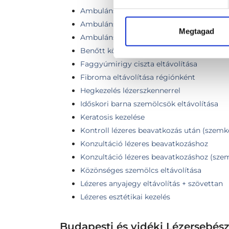
Ambuláns lézeres eltávolítás
Ambuláns lézeres eltávolítás (fej-nyak rég
Megtagad
Ambuláns lézeres eltávolítás (szemkörnyé
Benőtt köröm lézeres kezelése
Faggyúmirigy ciszta eltávolítása
Fibroma eltávolítása régiónként
Hegkezelés lézerszkennerrel
Időskori barna szemölcsök eltávolítása
Keratosis kezelése
Kontroll lézeres beavatkozás után (szemk
Konzultáció lézeres beavatkozáshoz
Konzultáció lézeres beavatkozáshoz (sze
Közönséges szemölcs eltávolítása
Lézeres anyajegy eltávolítás + szövettan
Lézeres esztétikai kezelés
Budapesti és vidéki Lézersebés