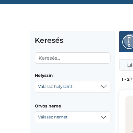
Keresés
Lé
Helyszín
1 - 2
/
Válassz helyszínt
Orvos neme
Válassz nemet