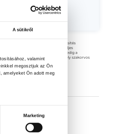
A sütikről
ogszabályok szerinti szakorvosi szakképesítés
 végezhető szakmai tevékenységért teljes
zakorvosa az első részvizsgáig, utána pedig a
kizárja esetleges névazonosságért bármely szakorvos
tosításához, valamint
einkkel megosztjuk az Ön
l, amelyeket Ön adott meg
Marketing