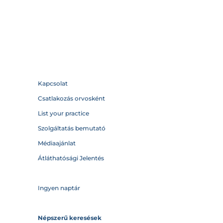
Kapcsolat
Csatlakozás orvosként
List your practice
Szolgáltatás bemutató
Médiaajánlat
Átláthatósági Jelentés
Ingyen naptár
Népszerű keresések