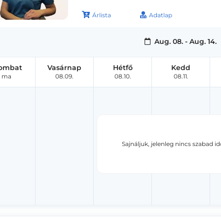
Árlista
Adatlap
Aug. 08. - Aug. 14.
ombat
Vasárnap
Hétfő
Kedd
ma
08.09.
08.10.
08.11.
Sajnáljuk, jelenleg nincs szabad i