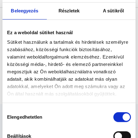
Beleegyezés
Részletek
A sütikről
* Szakorvos jelölt (rezidens): általános orvosi oklevéllel rendelkező
orvos, aki jogszabályok szerinti szakorvosi szakképesítés
megszerzésére irányuló képzésben vesz részt. Ezen orvosok által
önállóan nem végezhető szakmai tevékenységért teljes
Ez a weboldal sütiket használ
felelősséggel tartozik és azt közvetlenül felügyeli az egészségügyi
szolgáltató szakorvosa az első részvizsgáig, utána pedig a
Sütiket használunk a tartalmak és hirdetések személyre
szakorvosjelölt önállóan láthat el feladatokat. A foglaljorvost.hu
felelősségét kizárja esetleges névazonosságért bármely szakorvos
szabásához, közösségi funkciók biztosításához,
és szakorvosjelölt esetén.
valamint weboldalforgalmunk elemzéséhez. Ezenkívül
közösségi média-, hirdető- és elemező partnereinkkel
megosztjuk az Ön weboldalhasználatra vonatkozó
Főoldal
Lézersebész
adatait, akik kombinálhatják az adatokat más olyan
adatokkal, amelyeket Ön adott meg számukra vagy az
Közönséges szemölcs eltávolítása
Ön által használt más szolgáltatásokból gyűjtöttek.
Cookie
Hozzájárulás
szabályzat:
https://foglaljorvost.hu/info/foglaljorvost-
Elengedhetetlen
kiválasztása
hu-cookie-szabalyzat/
Beállítások