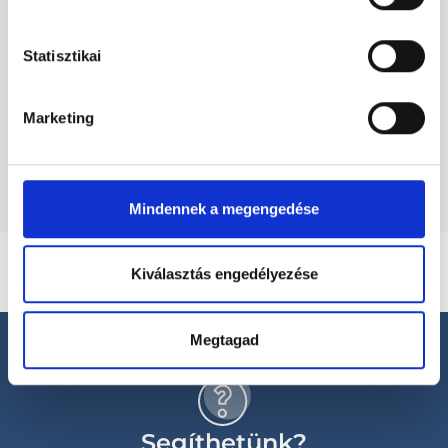
Lézersebész - Lézersebészet
Statisztikai
Szolgáltatások
Marketing
Budapesti és vidéki Lézersebész orvosok
Mindennek a megengedése
Kiválasztás engedélyezése
Megtagad
Segíthetünk?