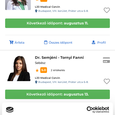
L33 Medical Corvin
Budapest, VIII. kerület, Práter utca 6-8.
Következő időpont:
augusztus 11.
Árlista
Összes időpont
Profil
Dr. Semjéni - Tornyi Fanni
Sebész
5.0
2 értékelés
L33 Medical Corvin
Budapest, VIII. kerület, Práter utca 6-8.
Következő időpont:
augusztus 13.
Árlista
Összes időpont
Profil