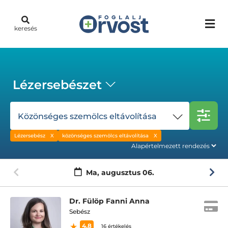
keresés
Lézersebészet
Közönséges szemölcs eltávolítása
Lézersebész
közönséges szemölcs eltávolítása
Ma,
augusztus 06.
Dr. Fülöp Fanni Anna
Sebész
4.8
16 értékelés