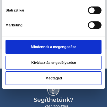
Lézersebész - Lézersebészet
Statisztikai
Marketing
Szolgáltatások
Mindennek a megengedése
Kiválasztás engedélyezése
Megtagad
Segíthetünk?
+36 1 700-1398