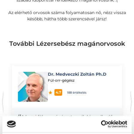
szabad időponttal rendelkező magánorvosunk. :(
Az elérhető orvosok száma folyamatosan nő, nézz vissza
később, hátha több szerencsével jársz!
További Lézersebész magánorvosok
Dr. Medveczki Zoltán Ph.D
K
Fül-orr-gégész
4.7
188 értékelés
“
A hazai fül-orr-gégészet egyik kiemelkedő
szaktekintélyeként a professzionális
diagnosztika mellett kifejezetten