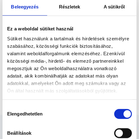
Előző
megoldásorientált eljárásokkal várja
Beleegyezés
Részletek
A sütikről
gyógyulni vágyó pácienseit. Pályafutása
során kezdetben az orrlégzést és annak
rendellenességeit...
* Szakorvos jelölt (rezidens): általános orvosi oklevéllel rendelkező
orvos, aki jogszabályok szerinti szakorvosi szakképesítés
Ez a weboldal sütiket használ
megszerzésére irányuló képzésben vesz részt. Ezen orvosok által
önállóan nem végezhető szakmai tevékenységért teljes
Sütiket használunk a tartalmak és hirdetések személyre
felelősséggel tartozik és azt közvetlenül felügyeli az egészségügyi
szabásához, közösségi funkciók biztosításához,
szolgáltató szakorvosa az első részvizsgáig, utána pedig a
szakorvosjelölt önállóan láthat el feladatokat. A foglaljorvost.hu
valamint weboldalforgalmunk elemzéséhez. Ezenkívül
felelősségét kizárja esetleges névazonosságért bármely szakorvos
közösségi média-, hirdető- és elemező partnereinkkel
és szakorvosjelölt esetén.
megosztjuk az Ön weboldalhasználatra vonatkozó
adatait, akik kombinálhatják az adatokat más olyan
adatokkal, amelyeket Ön adott meg számukra vagy az
Főoldal
Lézersebész
Ön által használt más szolgáltatásokból gyűjtöttek.
Lézeres garatmandula műtét előtti konzultáció
Cookie
Hozzájárulás
szabályzat:
https://foglaljorvost.hu/info/foglaljorvost-
Elengedhetetlen
kiválasztása
hu-cookie-szabalyzat/
Beállítások