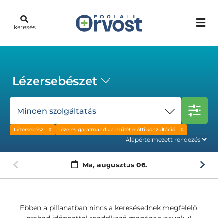
keresés
Lézersebészet
Minden szolgáltatás
Lézersebész
lézeres garatmandula műtét előtti konzultáció
Ma,
augusztus 06.
Ebben a pillanatban nincs a keresésednek megfelelő,