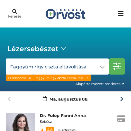
keresés
Lézersebészet
Faggyúmirigy ciszta eltávolítása
Lézersebész
faggyúmirigy ciszta eltávolítása
Ma,
augusztus 08.
Dr. Fülöp Fanni Anna
Sebész
4.8
16 értékelés