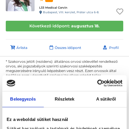
L33 Medical Corvin
Budapest, VIII. kerület, Práter utca 6-8.
Következő időpont:
augusztus 18.
Árlista
Összes időpont
Profil
* Szakorvos jelölt (rezidens): általános orvosi oklevéllel rendelkező
orvos, aki jogszabályok szerinti szakorvosi szakképesítés
megszerzésére irányuló képzésben vesz részt. Ezen orvosok által
önállóan nem végezhető szakmai tevékenységért teljes
felelősséggel tartozik és azt közvetlenül felügyeli az egészségügyi
szolgáltató szakorvosa az első részvizsgáig, utána pedig a
szakorvosjelölt önállóan láthat el feladatokat. A foglaljorvost.hu
felelősségét kizárja esetleges névazonosságért bármely szakorvos
és szakorvosjelölt esetén.
Beleegyezés
Részletek
A sütikről
Főoldal
Lézersebész
Ez a weboldal sütiket használ
Sütiket használunk a tartalmak és hirdetések személyre