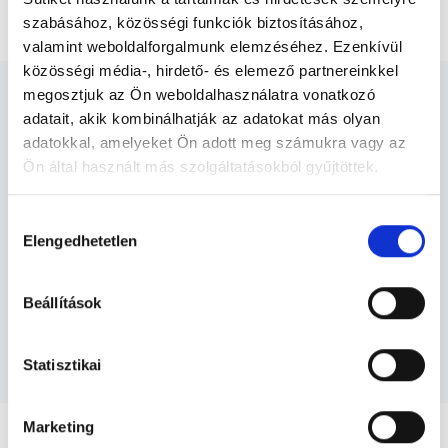
Faggyúmirigy ciszta eltávolítása
szabásához, közösségi funkciók biztosításához,
valamint weboldalforgalmunk elemzéséhez. Ezenkívül
közösségi média-, hirdető- és elemező partnereinkkel
megosztjuk az Ön weboldalhasználatra vonatkozó
adatait, akik kombinálhatják az adatokat más olyan
adatokkal, amelyeket Ön adott meg számukra vagy az
Ön által használt más szolgáltatásokból gyűjtöttek.
Lézersebész - Lézersebészet
Cookie
Hozzájárulás
szabályzat:
https://foglaljorvost.hu/info/foglaljorvost-
Elengedhetetlen
kiválasztása
Szolgáltatások
hu-cookie-szabalyzat/
Beállítások
Budapesti és vidéki Lézersebész orvosok
Statisztikai
Marketing