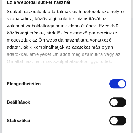
Neurológiai szakorvosi vizsgálat + kognitív teszt
Ez a weboldal sütiket használ
Sütiket használunk a tartalmak és hirdetések személyre
szabásához, közösségi funkciók biztosításához,
valamint weboldalforgalmunk elemzéséhez. Ezenkívül
közösségi média-, hirdető- és elemező partnereinkkel
megosztjuk az Ön weboldalhasználatra vonatkozó
adatait, akik kombinálhatják az adatokat más olyan
Neurológus - Neurológia
adatokkal, amelyeket Ön adott meg számukra vagy az
Ön által használt más szolgáltatásokból gyűjtöttek.
Cookie
Neurológia TERÜLETHEZ KAPCSOLÓDÓ
Hozzájárulás
szabályzat:
https://foglaljorvost.hu/info/foglaljorvost-
SZAKTERÜLETEK
Elengedhetetlen
kiválasztása
hu-cookie-szabalyzat/
Szolgáltatások
Beállítások
Budapesti és vidéki neurológus orvosok
Statisztikai