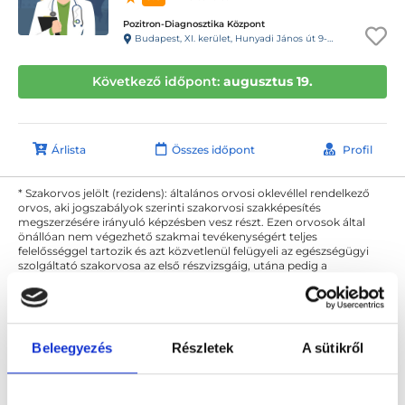
Pozitron-Diagnosztika Központ
Budapest, XI. kerület, Hunyadi János út 9-11.
Következő időpont:
augusztus 19.
Árlista
Összes időpont
Profil
* Szakorvos jelölt (rezidens): általános orvosi oklevéllel rendelkező
orvos, aki jogszabályok szerinti szakorvosi szakképesítés
megszerzésére irányuló képzésben vesz részt. Ezen orvosok által
önállóan nem végezhető szakmai tevékenységért teljes
felelősséggel tartozik és azt közvetlenül felügyeli az egészségügyi
szolgáltató szakorvosa az első részvizsgáig, utána pedig a
szakorvosjelölt önállóan láthat el feladatokat. A foglaljorvost.hu
felelősségét kizárja esetleges névazonosságért bármely szakorvos
és szakorvosjelölt esetén.
Beleegyezés
Részletek
A sütikről
Főoldal
Neurológus