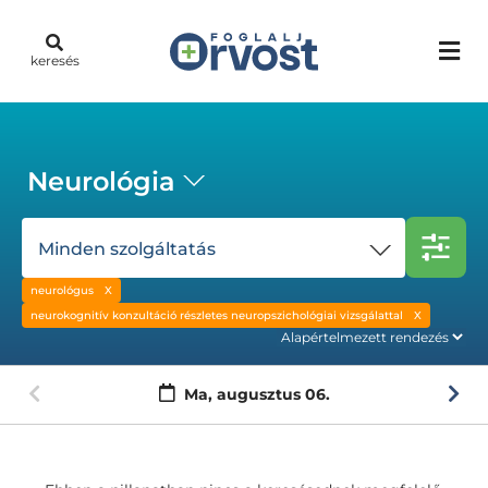
keresés
Neurológia
Minden szolgáltatás
neurológus
neurokognitív konzultáció részletes neuropszichológiai vizsgálattal
Ma,
augusztus 06.