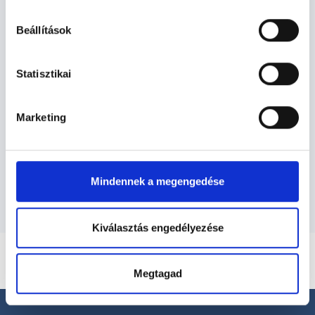
hu-cookie-szabalyzat/
Beállítások
Neurológus - Neurológia
Statisztikai
Neurológia TERÜLETHEZ KAPCSOLÓDÓ
Marketing
SZAKTERÜLETEK
Szolgáltatások
Mindennek a megengedése
Kiválasztás engedélyezése
Megtagad