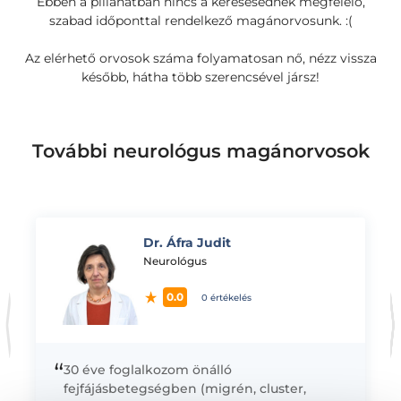
Ebben a pillanatban nincs a keresésednek megfelelő,
szabad időponttal rendelkező magánorvosunk. :(
Az elérhető orvosok száma folyamatosan nő, nézz vissza
később, hátha több szerencsével jársz!
További neurológus magánorvosok
Dr. Áfra Judit
K
Neurológus
0.0
0 értékelés
“
30 éve foglalkozom önálló
fejfájásbetegségben (migrén, cluster,