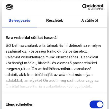
tenziós fejájás és trigeminus neuralgia)
Előző
szenvedő betegekkel. Ezeket a
betegségeket meggyógyítani ma sem
tudjuk, de az egyre bővülő...
Beleegyezés
Részletek
A sütikről
* Szakorvos jelölt (rezidens): általános orvosi oklevéllel rendelkező
orvos, aki jogszabályok szerinti szakorvosi szakképesítés
megszerzésére irányuló képzésben vesz részt. Ezen orvosok által
önállóan nem végezhető szakmai tevékenységért teljes
Ez a weboldal sütiket használ
felelősséggel tartozik és azt közvetlenül felügyeli az egészségügyi
szolgáltató szakorvosa az első részvizsgáig, utána pedig a
Sütiket használunk a tartalmak és hirdetések személyre
szakorvosjelölt önállóan láthat el feladatokat. A foglaljorvost.hu
szabásához, közösségi funkciók biztosításához,
felelősségét kizárja esetleges névazonosságért bármely szakorvos
és szakorvosjelölt esetén.
valamint weboldalforgalmunk elemzéséhez. Ezenkívül
közösségi média-, hirdető- és elemező partnereinkkel
megosztjuk az Ön weboldalhasználatra vonatkozó
Főoldal
Neurológus
adatait, akik kombinálhatják az adatokat más olyan
adatokkal, amelyeket Ön adott meg számukra vagy az
Neurokognitív konzultáció részletes
Ön által használt más szolgáltatásokból gyűjtöttek.
neuropszichológiai vizsgálattal
Cookie
Hozzájárulás
szabályzat:
https://foglaljorvost.hu/info/foglaljorvost-
Elengedhetetlen
kiválasztása