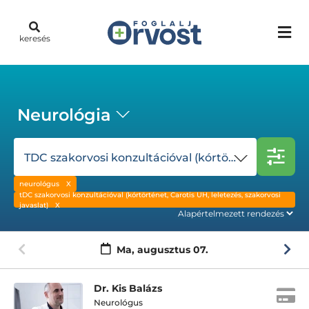
keresés
Neurológia
TDC szakorvosi konzultációval (kórtörténet, Carotis UH, leletezés, szakorvosi javaslat)
neurológus
tDC szakorvosi konzultációval (kórtörténet, Carotis UH, leletezés, szakorvosi
javaslat)
Ma,
augusztus 07.
Dr. Kis Balázs
Neurológus