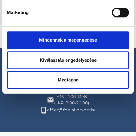
Marketing
Mindennek a megengedése
Kiválasztás engedélyezése
Megtagad
Segíthetünk?
+36 1 700-1398
(H-P: 8:00-20:00)
office@foglaljorvost.hu