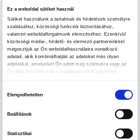
TDC szakorvosi konzultációval (kórtörténet, Carotis
Ez a weboldal sütiket használ
UH, leletezés, szakorvosi javaslat)
Sütiket használunk a tartalmak és hirdetések személyre
szabásához, közösségi funkciók biztosításához,
valamint weboldalforgalmunk elemzéséhez. Ezenkívül
közösségi média-, hirdető- és elemező partnereinkkel
megosztjuk az Ön weboldalhasználatra vonatkozó
adatait, akik kombinálhatják az adatokat más olyan
adatokkal, amelyeket Ön adott meg számukra vagy az
Neurológus - Neurológia
Ön által használt más szolgáltatásokból gyűjtöttek.
Cookie
Hozzájárulás
Neurológia TERÜLETHEZ KAPCSOLÓDÓ
szabályzat:
https://foglaljorvost.hu/info/foglaljorvost-
Elengedhetetlen
kiválasztása
SZAKTERÜLETEK
hu-cookie-szabalyzat/
Beállítások
Szolgáltatások
Statisztikai
Budapesti és vidéki neurológus orvosok