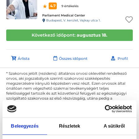
4.7
9 értékelés
Parliament Medical Center
Budapest, V. kerület, Vajkay utca 1.
Következő időpont:
augusztus 18.
Árlista
Összes időpont
Profil
* Szakorvos jelölt (rezidens): általános orvosi oklevéllel rendelkező
orvos, aki jogszabályok szerinti szakorvosi szakképesítés
megszerzésére irányuló képzésben vesz részt. Ezen orvosok által
önállóan nem végezhető szakmai tevékenységért teljes
felelősséggel tartozik és azt közvetlenül felügyeli az egészségügyi
szolgáltató szakorvosa az első részvizsgáig, utána pedig a
szakorvosjelölt önállóan láthat el feladatokat. A foglaljorvost.hu
felelősségét kizárja esetleges névazonosságért bármely szakorvos
és szakorvosjelölt esetén.
Beleegyezés
Részletek
A sütikről
Főoldal
Neurológus