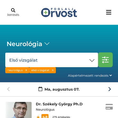
keresés
Neurológia
Első vizsgálat
neurológus
első vizsgálat
Ma,
augusztus 07.
Dr. Székely György Ph.D
Neurológus
4.8
275 értékelés