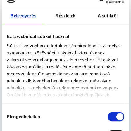
* Szakorvos jelölt (rezidens): általános orvosi oklevéllel rendelkező
Beleegyezés
Részletek
A sütikről
orvos, aki jogszabályok szerinti szakorvosi szakképesítés
megszerzésére irányuló képzésben vesz részt. Ezen orvosok által
önállóan nem végezhető szakmai tevékenységért teljes
felelősséggel tartozik és azt közvetlenül felügyeli az egészségügyi
szolgáltató szakorvosa az első részvizsgáig, utána pedig a
Ez a weboldal sütiket használ
szakorvosjelölt önállóan láthat el feladatokat. A foglaljorvost.hu
felelősségét kizárja esetleges névazonosságért bármely szakorvos
Sütiket használunk a tartalmak és hirdetések személyre
és szakorvosjelölt esetén.
szabásához, közösségi funkciók biztosításához,
valamint weboldalforgalmunk elemzéséhez. Ezenkívül
közösségi média-, hirdető- és elemező partnereinkkel
Főoldal
Neurológus
Első vizsgálat
megosztjuk az Ön weboldalhasználatra vonatkozó
adatait, akik kombinálhatják az adatokat más olyan
adatokkal, amelyeket Ön adott meg számukra vagy az
Ön által használt más szolgáltatásokból gyűjtöttek.
Cookie
Hozzájárulás
szabályzat:
https://foglaljorvost.hu/info/foglaljorvost-
Elengedhetetlen
kiválasztása
Neurológus - Neurológia
hu-cookie-szabalyzat/