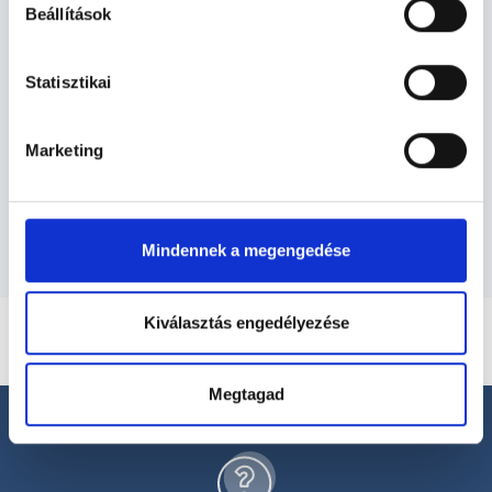
Beállítások
Neurológia TERÜLETHEZ KAPCSOLÓDÓ
SZAKTERÜLETEK
Statisztikai
Szolgáltatások
Marketing
Budapesti és vidéki neurológus orvosok
Mindennek a megengedése
Kiválasztás engedélyezése
Megtagad