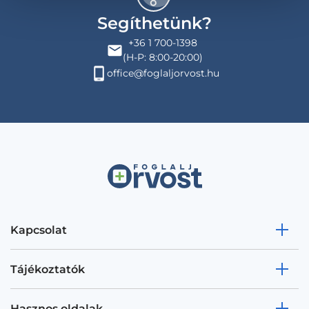
Segíthetünk?
+36 1 700-1398
(H-P: 8:00-20:00)
office@foglaljorvost.hu
Kapcsolat
Tájékoztatók
Hasznos oldalak