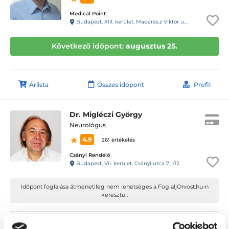
Medical Point
Budapest, XIII. kerület, Madarás.z Viktor u. 47-49. fszt
Következő időpont:
augusztus 25.
Árlista
Összes időpont
Profil
Dr. Migléczi György
Neurológus
4.9
261 értékelés
Csányi Rendelő
Budapest, VII. kerület, Csányi utca 7. I/12.
Időpont foglalása átmenetileg nem lehetséges a FoglaljOrvost.hu-n
keresztül.
Árlista
Összes időpont
Profil