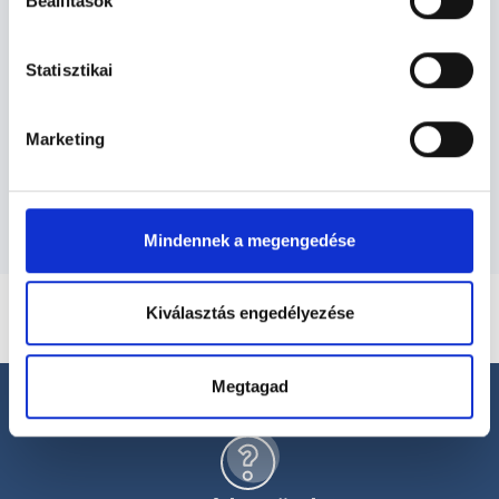
Neurológus - Neurológia
Beállítások
Statisztikai
Neurológia TERÜLETHEZ KAPCSOLÓDÓ
SZAKTERÜLETEK
Marketing
Szolgáltatások
Mindennek a megengedése
Kiválasztás engedélyezése
Megtagad