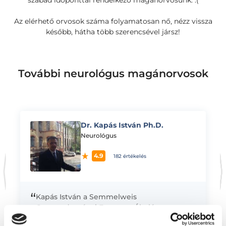
szabad időponttal rendelkező magánorvosunk. :(
Az elérhető orvosok száma folyamatosan nő, nézz vissza
később, hátha több szerencsével jársz!
További neurológus magánorvosok
Dr. Kapás István Ph.D.
K
Neurológus
4.9
182 értékelés
“
Kapás István a Semmelweis
Orvostudományi Egyetem Általános
Orvostudományi Karán és az Eötvös Loránd