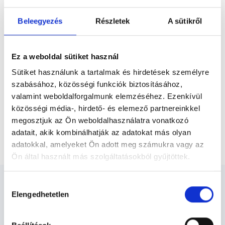
Előző
Tudomány Egyetem Bölcsészettudományi
Karának pszichológia és filozófia szakán
Beleegyezés
Részletek
A sütikről
szerzett diplomákat. Az orvosegyetem...
* Szakorvos jelölt (rezidens): általános orvosi oklevéllel rendelkező
orvos, aki jogszabályok szerinti szakorvosi szakképesítés
megszerzésére irányuló képzésben vesz részt. Ezen orvosok által
Ez a weboldal sütiket használ
önállóan nem végezhető szakmai tevékenységért teljes
felelősséggel tartozik és azt közvetlenül felügyeli az egészségügyi
Sütiket használunk a tartalmak és hirdetések személyre
szolgáltató szakorvosa az első részvizsgáig, utána pedig a
szabásához, közösségi funkciók biztosításához,
szakorvosjelölt önállóan láthat el feladatokat. A foglaljorvost.hu
felelősségét kizárja esetleges névazonosságért bármely szakorvos
valamint weboldalforgalmunk elemzéséhez. Ezenkívül
és szakorvosjelölt esetén.
közösségi média-, hirdető- és elemező partnereinkkel
megosztjuk az Ön weboldalhasználatra vonatkozó
adatait, akik kombinálhatják az adatokat más olyan
Főoldal
Neurológus
24 órás EEG vizsgálat
adatokkal, amelyeket Ön adott meg számukra vagy az
Ön által használt más szolgáltatásokból gyűjtöttek.
Cookie
Hozzájárulás
szabályzat:
https://foglaljorvost.hu/info/foglaljorvost-
Elengedhetetlen
kiválasztása
hu-cookie-szabalyzat/