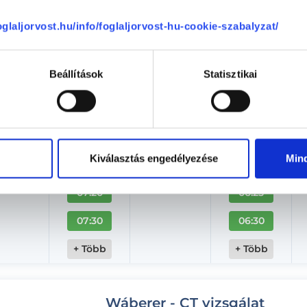
Aug. 07. - Aug. 13.
foglaljorvost.hu/info/foglaljorvost-hu-cookie-szabalyzat/
éntek
Szombat
Vasárnap
Hétfő
ma
08.08.
08.09.
08.10.
Beállítások
Statisztikai
06:15
06:05
06:25
06:10
06:40
06:15
Kiválasztás engedélyezése
Min
06:50
06:20
07:20
06:25
07:30
06:30
+ Több
+ Több
Wáberer - CT vizsgálat