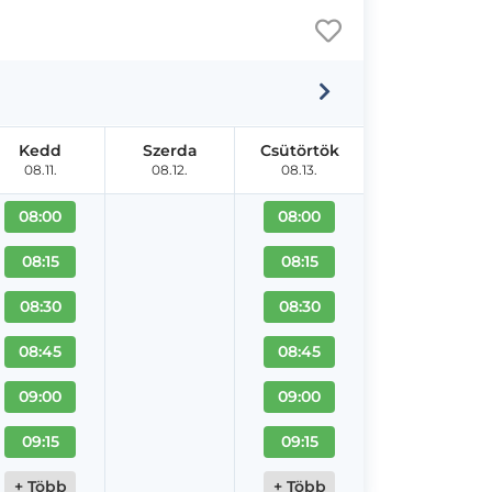
Kedd
Szerda
Csütörtök
08.11.
08.12.
08.13.
08:00
08:00
08:15
08:15
08:30
08:30
08:45
08:45
09:00
09:00
09:15
09:15
+ Több
+ Több