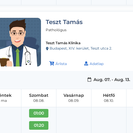
Teszt Tamás
Pathológus
Teszt Tamás Klinika
Budapest, XIV. kerület, Teszt utca 2.
Árlista
Adatlap
Aug. 07. - Aug. 13.
éntek
Szombat
Vasárnap
Hétfő
ma
08.08.
08.09.
08.10.
01:00
01:20