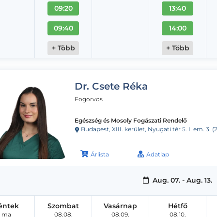
09:20
13:40
09:40
14:00
+ Több
+ Több
Dr. Csete Réka
Fogorvos
Egészség és Mosoly Fogászati Rendelő
Budapest, XIII. kerület, Nyugati tér 5. I. em. 3.
Árlista
Adatlap
Aug. 07. - Aug. 13.
éntek
Szombat
Vasárnap
Hétfő
ma
08.08.
08.09.
08.10.