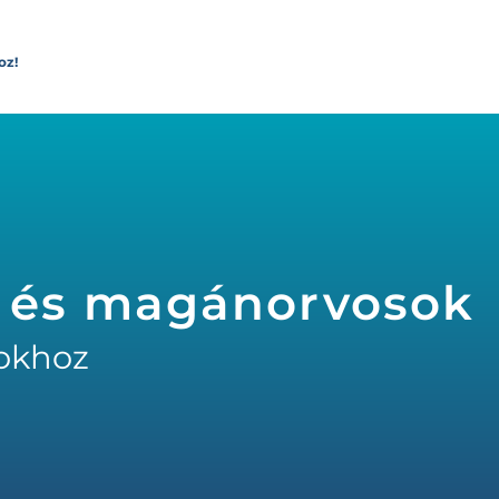
oz!
 és magánorvosok
okhoz