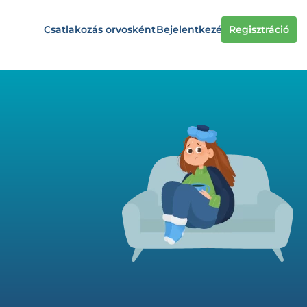
Csatlakozás orvosként
Bejelentkezés
Regisztráció