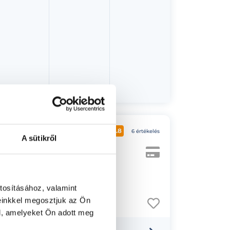
agánorvosi
4.8
6 értékelés
A sütikről
.
.
tosításához, valamint
einkkel megosztjuk az Ön
l, amelyeket Ön adott meg