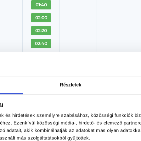
01:40
02:00
02:20
02:40
+ Több
Laborvizsgálatok - Budai M
Részletek
Centrum - Fehérvári u. 97-99
Laboráns orvos
ál
Budai Magánorvosi Centrum - Fehérvári út 97-99
Budapest, XI. kerület, Fehérvári u. 97-99.
mak és hirdetések személyre szabásához, közösségi funkciók biz
hez. Ezenkívül közösségi média-, hirdető- és elemező partner
Árlista
Adatlap
zó adatait, akik kombinálhatják az adatokat más olyan adatokka
sznált más szolgáltatásokból gyűjtöttek.