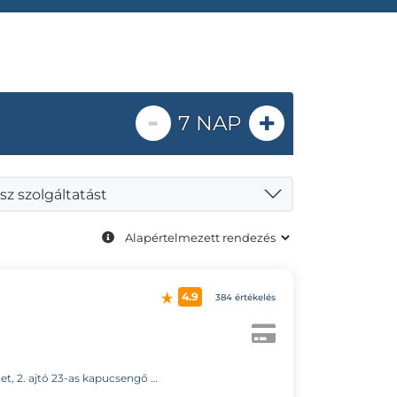
-
+
7 NAP
sz szolgáltatást
4.9
384 értékelés
23-as kapucsengő (Fogorvosi Rendelő)