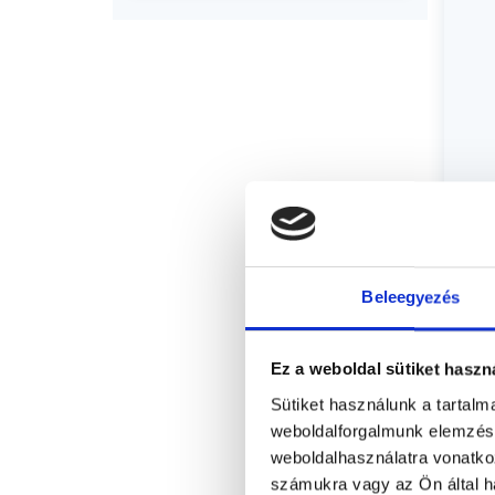
Beleegyezés
Ez a weboldal sütiket haszn
Sütiket használunk a tartal
weboldalforgalmunk elemzésé
weboldalhasználatra vonatko
számukra vagy az Ön által ha