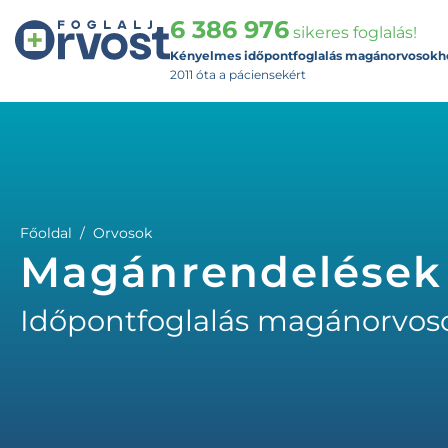
6 386 976
sikeres foglalás!
Kényelmes időpontfoglalás magánorvosokh
2011 óta a páciensekért
Főoldal
Orvosok
Magánrendelések
Időpontfoglalás magánorvos