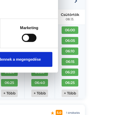
Kedd
Szerda
Csütörtök
08.11.
08.12.
08.13.
Marketing
06:00
06:00
06:00
06:05
06:20
06:05
06:10
06:25
06:10
dennek a megengedése
06:15
06:30
06:15
06:20
06:35
06:20
06:25
06:40
06:25
+ Több
+ Több
+ Több
5.0
1 értékelés