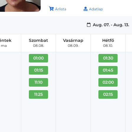
Árlista
Adatlap
Aug. 07. - Aug. 13.
éntek
Szombat
Vasárnap
Hétfő
ma
08.08.
08.09.
08.10.
01:00
01:30
01:15
01:45
11:10
02:00
11:25
02:15