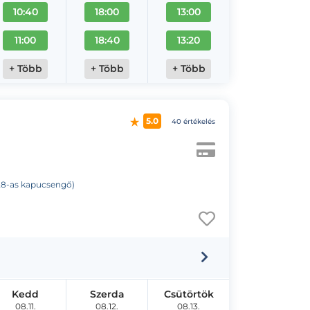
10:40
18:00
13:00
11:00
18:40
13:20
+ Több
+ Több
+ Több
5.0
40 értékelés
 (28-as kapucsengő)
Kedd
Szerda
Csütörtök
08.11.
08.12.
08.13.