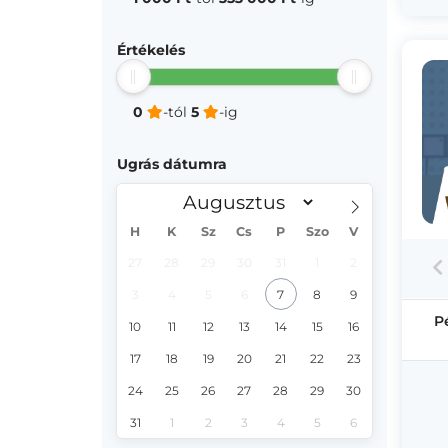
Értékelés
0
-tól
5
-ig
Ugrás dátumra
H
K
Sz
Cs
P
Szo
V
27
28
29
30
31
1
2
3
4
5
6
7
8
9
P
10
11
12
13
14
15
16
17
18
19
20
21
22
23
24
25
26
27
28
29
30
31
1
2
3
4
5
6