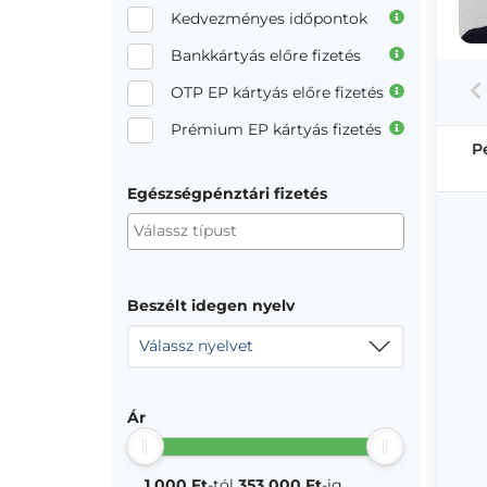
Kedvezményes időpontok
Bankkártyás előre fizetés
OTP EP kártyás előre fizetés
Prémium EP kártyás fizetés
P
Egészségpénztári fizetés
Beszélt idegen nyelv
Válassz nyelvet
Ár
1 000 Ft
-tól
353 000 Ft
-ig