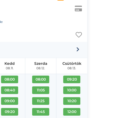
de
Kedd
Szerda
Csütörtök
08.11.
08.12.
08.13.
08:00
08:00
09:20
08:40
11:05
10:00
09:00
11:25
10:20
09:20
11:45
12:00