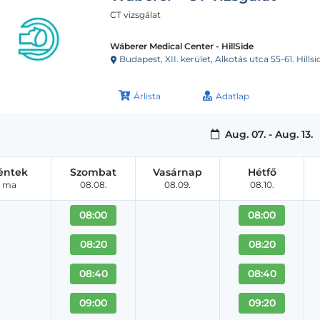
CT vizsgálat
Wáberer Medical Center - HillSide
Budapest, XII. kerület, Alkotás utca 55-61. Hillsi
Árlista
Adatlap
Aug. 07. - Aug. 13.
éntek
Szombat
Vasárnap
Hétfő
ma
08.08.
08.09.
08.10.
08:00
08:00
08:20
08:20
08:40
08:40
09:00
09:20