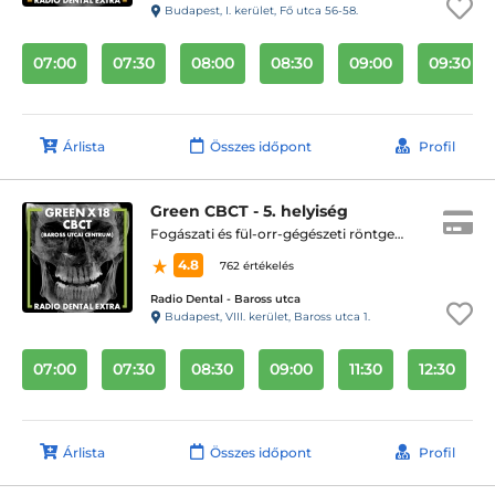
Budapest, I. kerület, Fő utca 56-58.
07:00
07:30
08:00
08:30
09:00
09:30
Árlista
Összes időpont
Profil
Green CBCT - 5. helyiség
Fogászati és fül-orr-gégészeti röntgen, cbct készítése
4.8
762 értékelés
Radio Dental - Baross utca
Budapest, VIII. kerület, Baross utca 1.
07:00
07:30
08:30
09:00
11:30
12:30
Árlista
Összes időpont
Profil