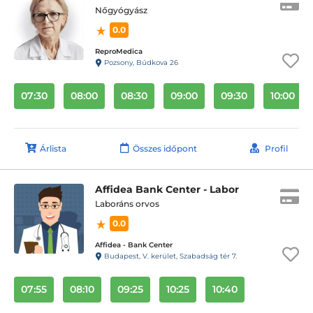
Nőgyógyász
0.0
ReproMedica
Pozsony, Búdkova 26
07:30
08:00
08:30
09:00
09:30
10:00
Árlista
Összes időpont
Profil
Affidea Bank Center - Labor
Laboráns orvos
0.0
Affidea - Bank Center
Budapest, V. kerület, Szabadság tér 7.
07:55
08:10
09:25
10:25
10:40