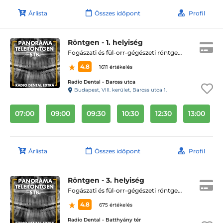
Árlista
Összes időpont
Profil
Röntgen - 1. helyiség
Fogászati és fül-orr-gégészeti röntgen, cbct készítése
4.8
1611 értékelés
Radio Dental - Baross utca
Budapest, VIII. kerület, Baross utca 1.
07:00
09:00
09:30
10:30
12:30
13:00
Árlista
Összes időpont
Profil
Röntgen - 3. helyiség
Fogászati és fül-orr-gégészeti röntgen, cbct készítése
4.8
675 értékelés
Radio Dental - Batthyány tér