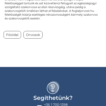
felelősséggel tartozik és azt közvetlenül felügyeli az egészségügyi
szolgáltató szakorvosa az első részvizsgáig, utána pedig a
szakorvosjelölt önállóan láthat el feladatokat. A foglaljorvost.hu
felelősségét kizárja esetleges névazonosságért bármely szakorvos
és szakorvosjelölt esetén.
Főoldal
Orvosok
Segíthetünk?
+36 1 700-1398