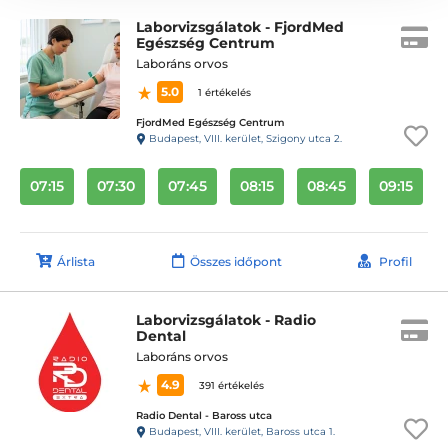
Laborvizsgálatok - FjordMed
Egészség Centrum
Laboráns orvos
5.0
1 értékelés
FjordMed Egészség Centrum
Budapest, VIII. kerület, Szigony utca 2.
07:15
07:30
07:45
08:15
08:45
09:15
Árlista
Összes időpont
Profil
Laborvizsgálatok - Radio
Dental
Laboráns orvos
4.9
391 értékelés
Radio Dental - Baross utca
Budapest, VIII. kerület, Baross utca 1.