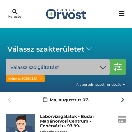
keresés
Válassz szakterületet
Válassz szolgáltatást
Időpont: 2026.05.13.
Ma,
augusztus 07.
Laborvizsgálatok - Budai
Magánorvosi Centrum -
Fehérvári u. 97-99.
Laboráns orvos