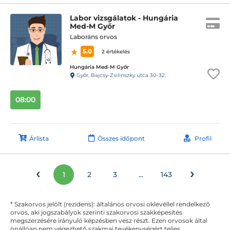
Labor vizsgálatok - Hungária
Med-M Győr
Laboráns orvos
5.0
2 értékelés
Hungária Med-M Győr
Győr, Bajcsy-Zsilinszky utca 30-32.
08:00
Árlista
Összes időpont
Profil
‹
›
1
2
3
...
143
* Szakorvos jelölt (rezidens): általános orvosi oklevéllel rendelkező
orvos, aki jogszabályok szerinti szakorvosi szakképesítés
megszerzésére irányuló képzésben vesz részt. Ezen orvosok által
önállóan nem végezhető szakmai tevékenységért teljes