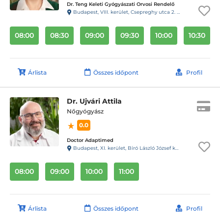
Dr. Teng Keleti Gyógyászati Orvosi Rendelő
Budapest, VIII. kerület, Csepreghy utca 2. Fsz. 1.
08:00
08:30
09:00
09:30
10:00
10:30
Árlista
Összes időpont
Profil
Dr. Ujvári Attila
Nőgyógyász
0.0
Doctor Adaptimed
Budapest, XI. kerület, Bíró László József körút 15. A épület F lépcsőház Fsz. 1. ajtó
08:00
09:00
10:00
11:00
Árlista
Összes időpont
Profil