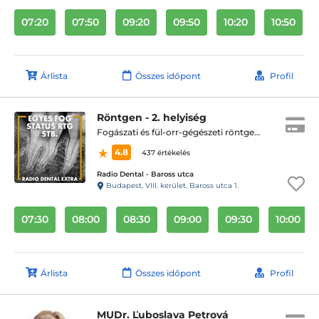
07:20
07:50
09:20
09:50
10:20
10:50
Árlista
Összes időpont
Profil
Röntgen - 2. helyiség
Fogászati és fül-orr-gégészeti röntgen, cbct készítése
4.8
437 értékelés
Radio Dental - Baross utca
Budapest, VIII. kerület, Baross utca 1.
07:30
08:00
08:30
09:00
09:30
10:00
Árlista
Összes időpont
Profil
MUDr. Ľuboslava Petrová