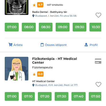
4.7
467 értékelés
Radio Dental - Batthyány tér
Budapest, I. kerület, Fő utca 56-58.
07:00
08:00
08:30
09:00
09:30
10:30
Árlista
Összes időpont
Profil
Fizikoterápia - HT Medical
Center
Fizioterapeuta
0.0
HT Medical Center
Budapest, XVII. kerület, Pesti út 177.
07:00
07:10
07:20
07:30
07:40
07:50