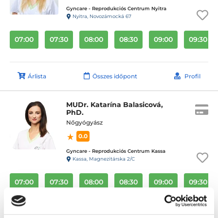
Gyncare - Reprodukciós Centrum Nyitra
Nyitra, Novozámocká 67
07:00
07:30
08:00
08:30
09:00
09:30
Árlista
Összes időpont
Profil
MUDr. Katarína Balasicová,
PhD.
Nőgyógyász
0.0
Gyncare - Reprodukciós Centrum Kassa
Kassa, Magnezitárska 2/C
07:00
07:30
08:00
08:30
09:00
09:30