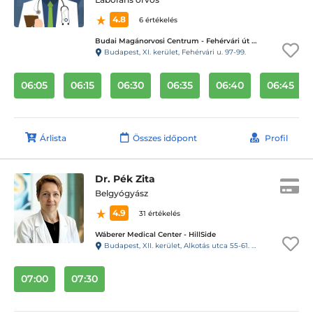
4.8
6 értékelés
Budai Magánorvosi Centrum - Fehérvári út 97-99.
Budapest, XI. kerület, Fehérvári u. 97-99.
06:05
06:15
06:30
06:35
06:40
06:45
Árlista
Összes időpont
Profil
Dr. Pék Zita
Belgyógyász
4.9
31 értékelés
Wáberer Medical Center - HillSide
Budapest, XII. kerület, Alkotás utca 55-61. Hillside
07:00
07:30