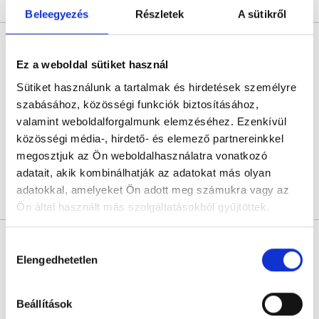
Árlista
Összes időpont
Profil
Beleegyezés
Részletek
A sütikről
MUDr. Tomás Kralovic
Nőgyógyász
Ez a weboldal sütiket használ
0.0
Sütiket használunk a tartalmak és hirdetések személyre
Gyncare - Reprodukciós Centrum Nyitra
szabásához, közösségi funkciók biztosításához,
Nyitra, Novozámocká 67
valamint weboldalforgalmunk elemzéséhez. Ezenkívül
közösségi média-, hirdető- és elemező partnereinkkel
07:00
07:30
08:00
08:30
09:00
09:30
megosztjuk az Ön weboldalhasználatra vonatkozó
adatait, akik kombinálhatják az adatokat más olyan
adatokkal, amelyeket Ön adott meg számukra vagy az
Árlista
Összes időpont
Profil
Ön által használt más szolgáltatásokból gyűjtöttek.
doc. MUDr. Silvia Toporcerová,
Cookie
Hozzájárulás
PhD., MBA
szabályzat:
https://foglaljorvost.hu/info/foglaljorvost-
Elengedhetetlen
kiválasztása
Nőgyógyász
hu-cookie-szabalyzat/
0.0
Beállítások
Gyncare - Reprodukciós Centrum Kassa