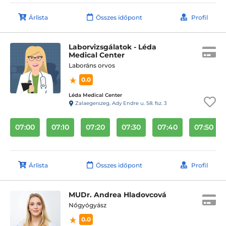
Árlista
Összes időpont
Profil
Laborvizsgálatok - Léda
Medical Center
Laboráns orvos
0.0
Léda Medical Center
Zalaegerszeg, Ady Endre u. 58. fsz. 3
07:00
07:10
07:20
07:30
07:40
07:50
Árlista
Összes időpont
Profil
MUDr. Andrea Hladovcová
Nőgyógyász
0.0