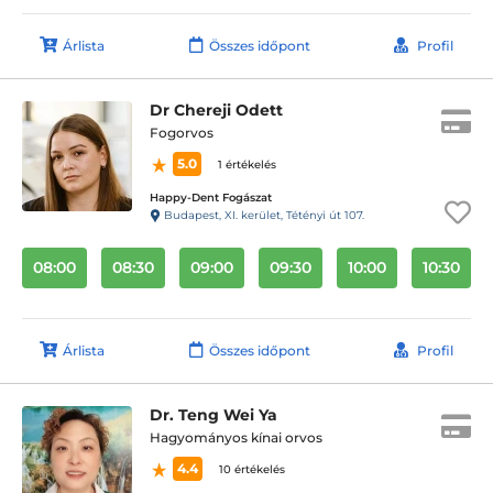
Árlista
Összes időpont
Profil
Dr Chereji Odett
Fogorvos
5.0
1 értékelés
Happy-Dent Fogászat
Budapest, XI. kerület, Tétényi út 107.
08:00
08:30
09:00
09:30
10:00
10:30
Árlista
Összes időpont
Profil
Dr. Teng Wei Ya
Hagyományos kínai orvos
4.4
10 értékelés