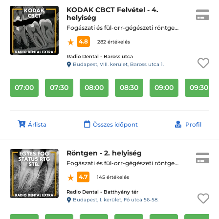
KODAK CBCT Felvétel - 4.
helyiség
Fogászati és fül-orr-gégészeti röntgen, cbct készítése
4.8
282 értékelés
Radio Dental - Baross utca
Budapest, VIII. kerület, Baross utca 1.
07:00
07:30
08:00
08:30
09:00
09:30
Árlista
Összes időpont
Profil
Röntgen - 2. helyiség
Fogászati és fül-orr-gégészeti röntgen, cbct készítése
4.7
145 értékelés
Radio Dental - Batthyány tér
Budapest, I. kerület, Fő utca 56-58.