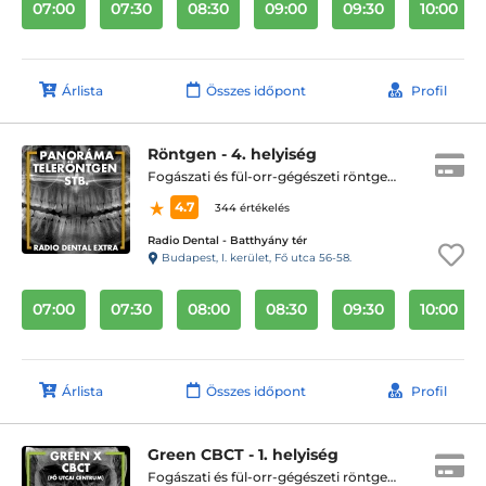
07:00
07:30
08:30
09:00
09:30
10:00
Árlista
Összes időpont
Profil
Röntgen - 4. helyiség
Fogászati és fül-orr-gégészeti röntgen, cbct készítése
4.7
344 értékelés
Radio Dental - Batthyány tér
Budapest, I. kerület, Fő utca 56-58.
07:00
07:30
08:00
08:30
09:30
10:00
Árlista
Összes időpont
Profil
Green CBCT - 1. helyiség
Fogászati és fül-orr-gégészeti röntgen, cbct készítése