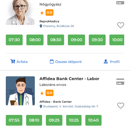
Nőgyógyász
0.0
ReproMedica
Pozsony, Búdkova 26
07:30
08:00
08:30
09:00
09:30
10:00
Árlista
Összes időpont
Profil
Affidea Bank Center - Labor
Laboráns orvos
0.0
Affidea - Bank Center
Budapest, V. kerület, Szabadság tér 7.
07:55
08:10
09:25
10:25
10:40