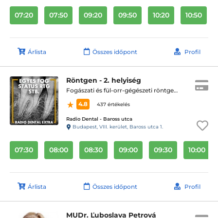
07:20
07:50
09:20
09:50
10:20
10:50
Árlista
Összes időpont
Profil
Röntgen - 2. helyiség
Fogászati és fül-orr-gégészeti röntgen, cbct készítése
4.8
437 értékelés
Radio Dental - Baross utca
Budapest, VIII. kerület, Baross utca 1.
07:30
08:00
08:30
09:00
09:30
10:00
Árlista
Összes időpont
Profil
MUDr. Ľuboslava Petrová