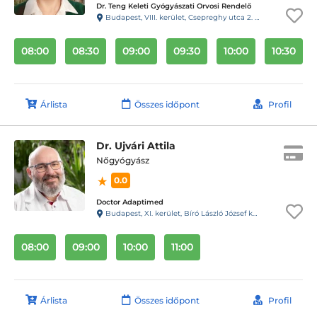
Dr. Teng Keleti Gyógyászati Orvosi Rendelő
Budapest, VIII. kerület, Csepreghy utca 2. Fsz. 1.
08:00
08:30
09:00
09:30
10:00
10:30
Árlista
Összes időpont
Profil
Dr. Ujvári Attila
Nőgyógyász
0.0
Doctor Adaptimed
Budapest, XI. kerület, Bíró László József körút 15. A épület F lépcsőház Fsz. 1. ajtó
08:00
09:00
10:00
11:00
Árlista
Összes időpont
Profil