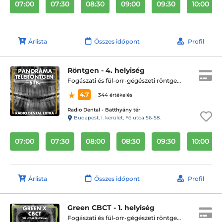
07:00
07:30
08:30
09:00
09:30
10:00
Árlista
Összes időpont
Profil
Röntgen - 4. helyiség
Fogászati és fül-orr-gégészeti röntgen, cbct készítése
4.7
344 értékelés
Radio Dental - Batthyány tér
Budapest, I. kerület, Fő utca 56-58.
07:00
07:30
08:00
08:30
09:30
10:00
Árlista
Összes időpont
Profil
Green CBCT - 1. helyiség
Fogászati és fül-orr-gégészeti röntgen, cbct készítése