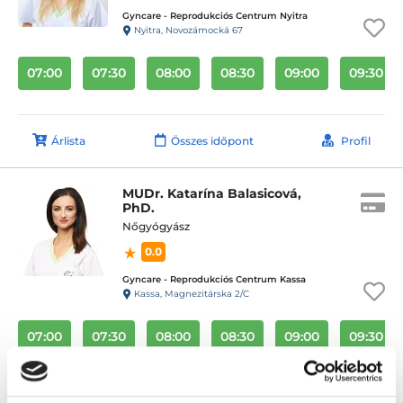
Gyncare - Reprodukciós Centrum Nyitra
Nyitra, Novozámocká 67
07:00
07:30
08:00
08:30
09:00
09:30
Árlista
Összes időpont
Profil
MUDr. Katarína Balasicová,
PhD.
Nőgyógyász
0.0
Gyncare - Reprodukciós Centrum Kassa
Kassa, Magnezitárska 2/C
07:00
07:30
08:00
08:30
09:00
09:30