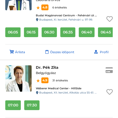
4.8
6 értékelés
Budai Magánorvosi Centrum - Fehérvári út 97-99.
Budapest, XI. kerület, Fehérvári u. 97-99.
06:05
06:15
06:30
06:35
06:40
06:45
Árlista
Összes időpont
Profil
Dr. Pék Zita
Belgyógyász
4.9
31 értékelés
Wáberer Medical Center - HillSide
Budapest, XII. kerület, Alkotás utca 55-61. Hillside
07:00
07:30