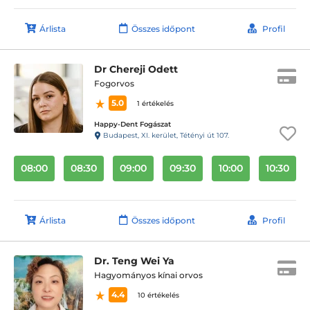
Árlista
Összes időpont
Profil
Dr Chereji Odett
Fogorvos
5.0
1 értékelés
Happy-Dent Fogászat
Budapest, XI. kerület, Tétényi út 107.
08:00
08:30
09:00
09:30
10:00
10:30
Árlista
Összes időpont
Profil
Dr. Teng Wei Ya
Hagyományos kínai orvos
4.4
10 értékelés