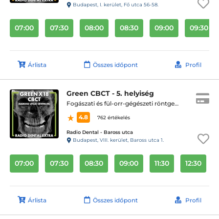
Budapest, I. kerület, Fő utca 56-58.
07:00
07:30
08:00
08:30
09:00
09:30
Árlista
Összes időpont
Profil
Green CBCT - 5. helyiség
Fogászati és fül-orr-gégészeti röntgen, cbct készítése
4.8
762 értékelés
Radio Dental - Baross utca
Budapest, VIII. kerület, Baross utca 1.
07:00
07:30
08:30
09:00
11:30
12:30
Árlista
Összes időpont
Profil