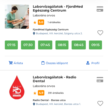
Laborvizsgálatok - FjordMed
Egészség Centrum
Laboráns orvos
5.0
1 értékelés
FjordMed Egészség Centrum
Budapest, VIII. kerület, Szigony utca 2.
07:15
07:30
07:45
08:15
08:45
09:15
Árlista
Összes időpont
Profil
Laborvizsgálatok - Radio
Dental
Laboráns orvos
4.9
391 értékelés
Radio Dental - Baross utca
Budapest, VIII. kerület, Baross utca 1.