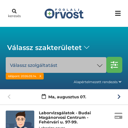
keresés
Válassz szakterületet
Válassz szolgáltatást
Időpont: 2026.05.14.
Ma,
augusztus 07.
Laborvizsgálatok - Budai
Magánorvosi Centrum -
Fehérvári u. 97-99.
Laboráns orvos