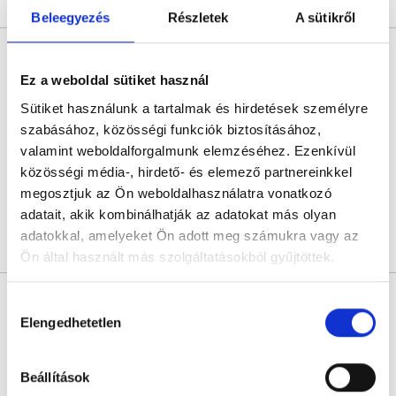
Árlista
Összes időpont
Profil
Beleegyezés
Részletek
A sütikről
MUDr. Tomás Kralovic
Nőgyógyász
Ez a weboldal sütiket használ
0.0
Sütiket használunk a tartalmak és hirdetések személyre
Gyncare - Reprodukciós Centrum Nyitra
szabásához, közösségi funkciók biztosításához,
Nyitra, Novozámocká 67
valamint weboldalforgalmunk elemzéséhez. Ezenkívül
közösségi média-, hirdető- és elemező partnereinkkel
07:00
07:30
08:00
08:30
09:00
09:30
megosztjuk az Ön weboldalhasználatra vonatkozó
adatait, akik kombinálhatják az adatokat más olyan
adatokkal, amelyeket Ön adott meg számukra vagy az
Árlista
Összes időpont
Profil
Ön által használt más szolgáltatásokból gyűjtöttek.
doc. MUDr. Silvia Toporcerová,
Cookie
Hozzájárulás
PhD., MBA
szabályzat:
https://foglaljorvost.hu/info/foglaljorvost-
Elengedhetetlen
kiválasztása
Nőgyógyász
hu-cookie-szabalyzat/
0.0
Beállítások
Gyncare - Reprodukciós Centrum Kassa