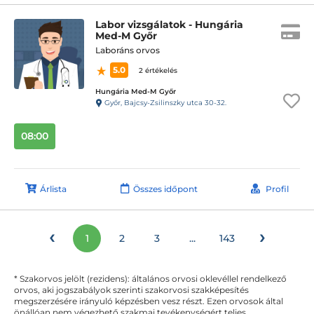
Labor vizsgálatok - Hungária
Med-M Győr
Laboráns orvos
5.0
2 értékelés
Hungária Med-M Győr
Győr, Bajcsy-Zsilinszky utca 30-32.
08:00
Árlista
Összes időpont
Profil
‹
›
1
2
3
...
143
* Szakorvos jelölt (rezidens): általános orvosi oklevéllel rendelkező
orvos, aki jogszabályok szerinti szakorvosi szakképesítés
megszerzésére irányuló képzésben vesz részt. Ezen orvosok által
önállóan nem végezhető szakmai tevékenységért teljes