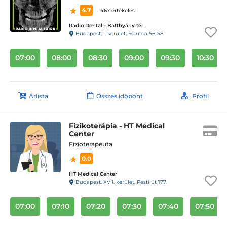
4.7
467 értékelés
Radio Dental - Batthyány tér
Budapest, I. kerület, Fő utca 56-58.
07:00
08:00
08:30
09:00
09:30
10:30
Árlista
Összes időpont
Profil
Fizikoterápia - HT Medical
Center
Fizioterapeuta
0.0
HT Medical Center
Budapest, XVII. kerület, Pesti út 177.
07:00
07:10
07:20
07:30
07:40
07:50