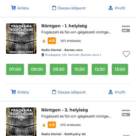
Árlista
Összes időpont
Profil
Röntgen - 1. helyiség
Fogászati és fül-orr-gégészeti röntgen, cbct készítése
4.8
1611 értékelés
Radio Dental - Baross utca
Budapest, VIII. kerület, Baross utca 1.
07:00
09:00
09:30
10:30
12:30
13:00
Árlista
Összes időpont
Profil
Röntgen - 3. helyiség
Fogászati és fül-orr-gégészeti röntgen, cbct készítése
4.8
675 értékelés
Radio Dental - Batthyány tér