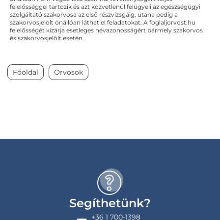
felelősséggel tartozik és azt közvetlenül felügyeli az egészségügyi
szolgáltató szakorvosa az első részvizsgáig, utána pedig a
szakorvosjelölt önállóan láthat el feladatokat. A foglaljorvost.hu
felelősségét kizárja esetleges névazonosságért bármely szakorvos
és szakorvosjelölt esetén.
Főoldal
Orvosok
Segíthetünk?
+36 1 700-1398