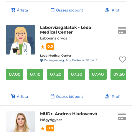
Árlista
Összes időpont
Profil
Laborvizsgálatok - Léda
Medical Center
Laboráns orvos
0.0
Léda Medical Center
Zalaegerszeg, Ady Endre u. 58. fsz. 3
07:00
07:10
07:20
07:30
07:40
07:50
Árlista
Összes időpont
Profil
MUDr. Andrea Hladovcová
Nőgyógyász
0.0