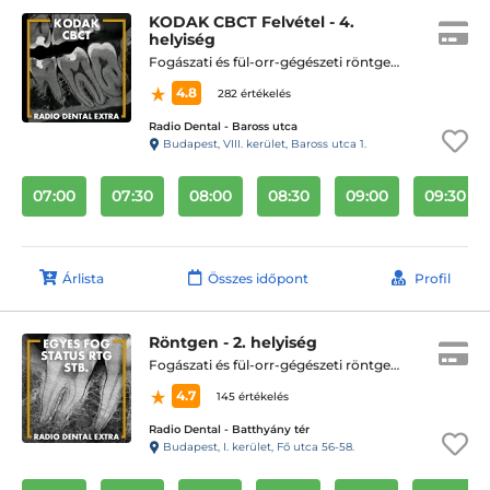
KODAK CBCT Felvétel - 4.
helyiség
Fogászati és fül-orr-gégészeti röntgen, cbct készítése
4.8
282 értékelés
Radio Dental - Baross utca
Budapest, VIII. kerület, Baross utca 1.
07:00
07:30
08:00
08:30
09:00
09:30
Árlista
Összes időpont
Profil
Röntgen - 2. helyiség
Fogászati és fül-orr-gégészeti röntgen, cbct készítése
4.7
145 értékelés
Radio Dental - Batthyány tér
Budapest, I. kerület, Fő utca 56-58.