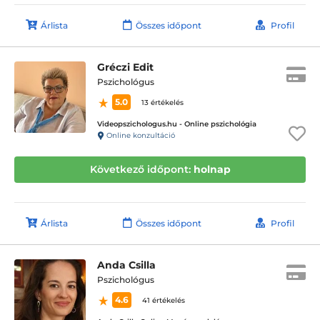
Árlista
Összes időpont
Profil
Gréczi Edit
Pszichológus
5.0
13 értékelés
Videopszichologus.hu - Online pszichológia
Online konzultáció
Következő időpont:
holnap
Árlista
Összes időpont
Profil
Anda Csilla
Pszichológus
4.6
41 értékelés