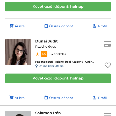
Következő időpont:
holnap
Árlista
Összes időpont
Profil
Dunai Judit
Pszichológus
5.0
4 értékelés
Pszichocloud Pszichológiai Központ - Online ügyfélfogadás
Online konzultáció
Következő időpont:
holnap
Árlista
Összes időpont
Profil
Salamon Irén