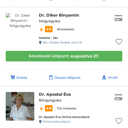
Dr. Diker Binyamin
Nőgyógyász
4.9
58 értékelés
Medaid - Vác
Vác, Cházár András utca 1/a
Következő időpont:
augusztus 27.
Árlista
Összes időpont
Profil
Dr. Apostol Éva
Bőrgyógyász
4.8
702 értékelés
Dr. Apostol Éva Online Konzultáció
Online konzultáció