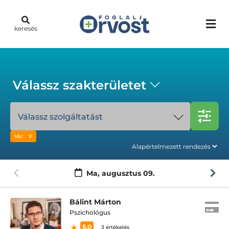
keresés
Válassz szakterületet
Válassz szolgáltatást
Vác
Ma,
augusztus 09.
Bálint Márton
Pszichológus
5.0
3 értékelés