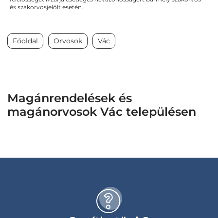
és szakorvosjelölt esetén.
Főoldal
Orvosok
Vác
Magánrendelések és
magánorvosok Vác településen