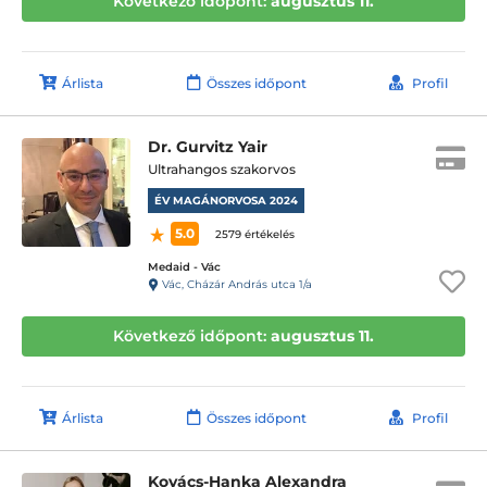
Következő időpont:
augusztus 11.
Árlista
Összes időpont
Profil
Dr. Gurvitz Yair
Ultrahangos szakorvos
ÉV MAGÁNORVOSA 2024
5.0
2579 értékelés
Medaid - Vác
Vác, Cházár András utca 1/a
Következő időpont:
augusztus 11.
Árlista
Összes időpont
Profil
Kovács-Hanka Alexandra