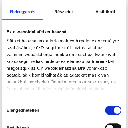
Dr. Lestár Boglárka
Beleegyezés
Részletek
A sütikről
Gyermekpszichiáter
0.0
Ez a weboldal sütiket használ
REIKON Pszichológiai Központ - Online rendelés
Online konzultáció
Sütiket használunk a tartalmak és hirdetések személyre
szabásához, közösségi funkciók biztosításához,
Következő időpont:
augusztus 12.
valamint weboldalforgalmunk elemzéséhez. Ezenkívül
közösségi média-, hirdető- és elemező partnereinkkel
megosztjuk az Ön weboldalhasználatra vonatkozó
Árlista
Összes időpont
Profil
adatait, akik kombinálhatják az adatokat más olyan
adatokkal, amelyeket Ön adott meg számukra vagy az
Ön által használt más szolgáltatásokból gyűjtöttek.
Tóth Adél
Pszichológus
Cookie
4.7
18 értékelés
Hozzájárulás
szabályzat:
https://foglaljorvost.hu/info/foglaljorvost-
Elengedhetetlen
kiválasztása
Tóth Adél - Online konzultáció
hu-cookie-szabalyzat/
Online konzultáció
Beállítások