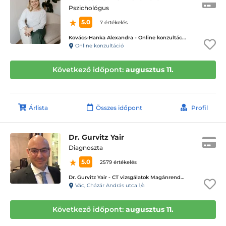
Pszichológus
5.0
7 értékelés
Kovács-Hanka Alexandra - Online konzultáció
Online konzultáció
Következő időpont:
augusztus 11.
Árlista
Összes időpont
Profil
Dr. Gurvitz Yair
Diagnoszta
5.0
2579 értékelés
Dr. Gurvitz Yair - CT vizsgálatok Magánrendelése
Vác, Cházár András utca 1/a
Következő időpont:
augusztus 11.