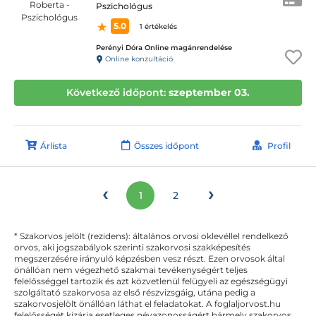
Pszichológus
5.0
1 értékelés
Perényi Dóra Online magánrendelése
Online konzultáció
Következő időpont:
szeptember 03.
Árlista
Összes időpont
Profil
‹
›
1
2
* Szakorvos jelölt (rezidens): általános orvosi oklevéllel rendelkező
orvos, aki jogszabályok szerinti szakorvosi szakképesítés
megszerzésére irányuló képzésben vesz részt. Ezen orvosok által
önállóan nem végezhető szakmai tevékenységért teljes
felelősséggel tartozik és azt közvetlenül felügyeli az egészségügyi
szolgáltató szakorvosa az első részvizsgáig, utána pedig a
szakorvosjelölt önállóan láthat el feladatokat. A foglaljorvost.hu
felelősségét kizárja esetleges névazonosságért bármely szakorvos