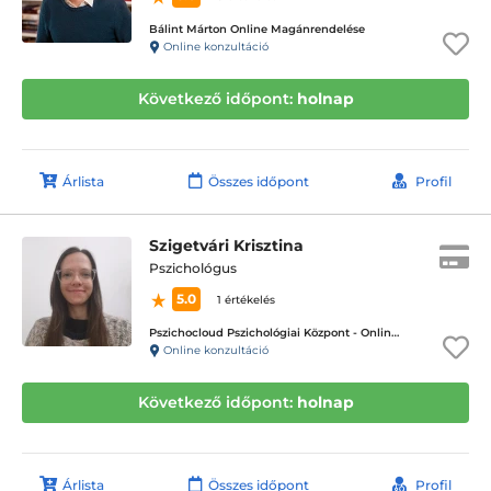
Bálint Márton Online Magánrendelése
Online konzultáció
Következő időpont:
holnap
Árlista
Összes időpont
Profil
Szigetvári Krisztina
Pszichológus
5.0
1 értékelés
Pszichocloud Pszichológiai Központ - Online ügyfélfogadás
Online konzultáció
Következő időpont:
holnap
Árlista
Összes időpont
Profil