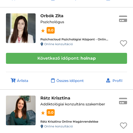
Orbók Zita
Pszichológus
0.0
Pszichocloud Pszichológiai Központ - Online ügyfélfogadás
Online konzultáció
Következő időpont:
holnap
Árlista
Összes időpont
Profil
Rátz Krisztina
Addiktológiai konzultáns szakember
0.0
Rátz Krisztina Online Magánrendelése
Online konzultáció