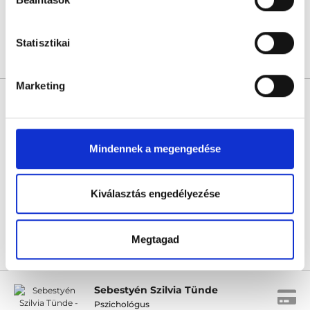
Következő időpont:
augusztus 12.
Statisztikai
Árlista
Összes időpont
Profil
Marketing
Simon Zoltán
Pszichológus
0.0
Mindennek a megengedése
Simon Zoltán - Online konzultáció
Online konzultáció
Kiválasztás engedélyezése
Következő időpont:
augusztus 12.
Megtagad
Árlista
Összes időpont
Profil
Sebestyén Szilvia Tünde
Pszichológus