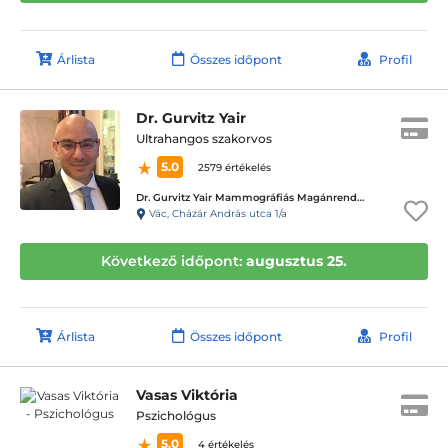
Árlista
Összes időpont
Profil
Dr. Gurvitz Yair
Ultrahangos szakorvos
5.0
2579 értékelés
Dr. Gurvitz Yair Mammográfiás Magánrendelése
Vác, Cházár András utca 1/a
Következő időpont:
augusztus 25.
Árlista
Összes időpont
Profil
Vasas Viktória
Pszichológus
5.0
4 értékelés