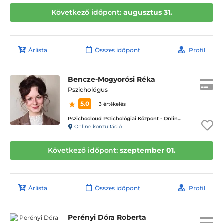
Következő időpont:
augusztus 31.
Árlista
Összes időpont
Profil
Bencze-Mogyorósi Réka
Pszichológus
5.0
3 értékelés
Pszichocloud Pszichológiai Központ - Online ügyfélfogadás
Online konzultáció
Következő időpont:
szeptember 01.
Árlista
Összes időpont
Profil
Perényi Dóra Roberta