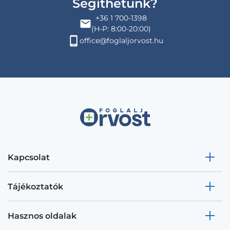
Segíthetünk?
+36 1 700-1398
(H-P: 8:00-20:00)
office@foglaljorvost.hu
Kapcsolat
Tájékoztatók
Hasznos oldalak