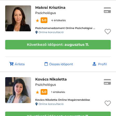
Makrai Krisztina
Pszichológus
5.0
4 értékelés
Pszichomenedzsment Online Pszichológiai Tanácsadó Központ
Online konzultáció
Következő időpont:
augusztus 11.
Árlista
Összes időpont
Profil
Kovács Nikoletta
Pszichológus
5.0
1 értékelés
Kovács Nikoletta Online Magánrendelése
Online konzultáció