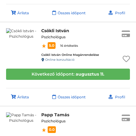
Árlista
Összes időpont
Profil
Csökli István
Pszichológus
5.0
16 értékelés
Csökli István Online Magánrendelése
Online konzultáció
Következő időpont:
augusztus 11.
Árlista
Összes időpont
Profil
Papp Tamás
Pszichológus
0.0