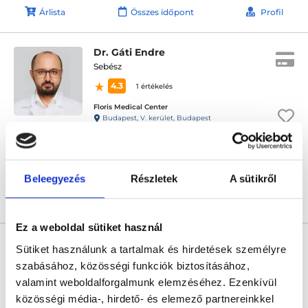
Árlista
Összes időpont
Profil
Dr. Gáti Endre
Sebész
4.3
1 értékelés
Floris Medical Center
Budapest, V. kerület, Budapest
Következő időpont:
szeptember 02.
Beleegyezés
Részletek
A sütikről
Árlista
Összes időpont
Profil
Ez a weboldal sütiket használ
* Szakorvos jelölt (rezidens): általános orvosi oklevéllel rendelkező
orvos, aki jogszabályok szerinti szakorvosi szakképesítés
Sütiket használunk a tartalmak és hirdetések személyre
megszerzésére irányuló képzésben vesz részt. Ezen orvosok által
szabásához, közösségi funkciók biztosításához,
önállóan nem végezhető szakmai tevékenységért teljes
felelősséggel tartozik és azt közvetlenül felügyeli az egészségügyi
valamint weboldalforgalmunk elemzéséhez. Ezenkívül
szolgáltató szakorvosa az első részvizsgáig, utána pedig a
közösségi média-, hirdető- és elemező partnereinkkel
szakorvosjelölt önállóan láthat el feladatokat. A foglaljorvost.hu