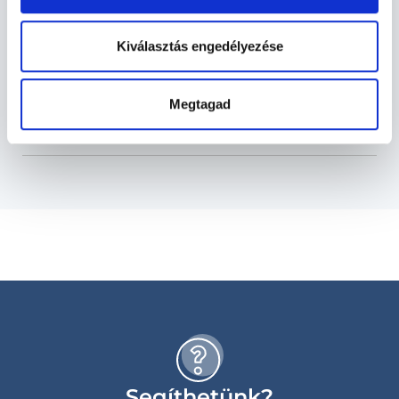
Proktológia TERÜLETHEZ KAPCSOLÓDÓ
SZAKTERÜLETEK
Kiválasztás engedélyezése
Szolgáltatások
Megtagad
Budapesti és vidéki proktológus orvosok
Segíthetünk?