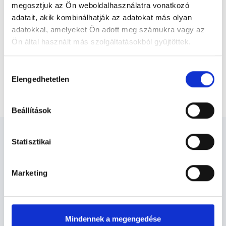
felelősségét kizárja esetleges névazonosságért bármely szakorvos
megosztjuk az Ön weboldalhasználatra vonatkozó
és szakorvosjelölt esetén.
adatait, akik kombinálhatják az adatokat más olyan
adatokkal, amelyeket Ön adott meg számukra vagy az
Ön által használt más szolgáltatásokból gyűjtöttek.
Főoldal
Proktológus
Cookie
Proktológus Budapest, V. kerület
Hozzájárulás
szabályzat:
https://foglaljorvost.hu/info/foglaljorvost-
Elengedhetetlen
kiválasztása
Proktológiai szakorvosi vizsgálat
hu-cookie-szabalyzat/
Beállítások
Statisztikai
Marketing
Proktológus Budapest, V.
kerület - Proktológia
Mindennek a megengedése