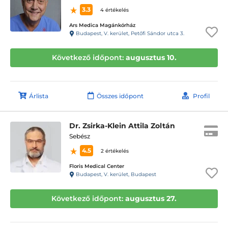
3.3
4 értékelés
Ars Medica Magánkórház
Budapest, V. kerület, Petőfi Sándor utca 3.
Következő időpont:
augusztus 10.
Árlista
Összes időpont
Profil
Dr. Zsirka-Klein Attila Zoltán
Sebész
4.5
2 értékelés
Floris Medical Center
Budapest, V. kerület, Budapest
Következő időpont:
augusztus 27.