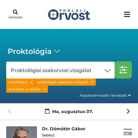
keresés
Proktológia
Proktológiai szakorvosi vizsgálat
proktológus
proktológiai szakorvosi vizsgálat
Budapest, V. kerület
Ma,
augusztus 07.
Dr. Dömötör Gábor
Sebész