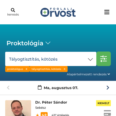
keresés
Proktológia
Tályogtisztítás, kötözés
proktológus
tályogtisztítás, kötözés
Ma,
augusztus 07.
Dr. Péter Sándor
KIEMELT
Sebész
4.9
437 értékelés