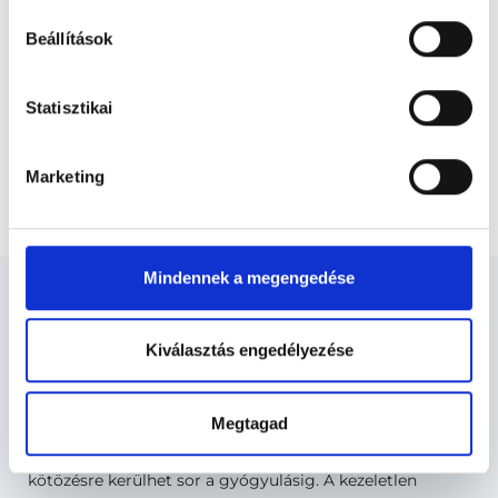
megszerzésére irányuló képzésben vesz részt. Ezen orvosok által
önállóan nem végezhető szakmai tevékenységért teljes
Beállítások
felelősséggel tartozik és azt közvetlenül felügyeli az egészségügyi
szolgáltató szakorvosa az első részvizsgáig, utána pedig a
szakorvosjelölt önállóan láthat el feladatokat. A foglaljorvost.hu
felelősségét kizárja esetleges névazonosságért bármely szakorvos
Statisztikai
és szakorvosjelölt esetén.
Marketing
Főoldal
Proktológus
Tályogtisztítás, kötözés
Mindennek a megengedése
Kiválasztás engedélyezése
Proktológus - Proktológia
Megtagad
A tályogot nyitva kezelik, így többszöri tályogtisztításra,
kötözésre kerülhet sor a gyógyulásig. A kezeletlen