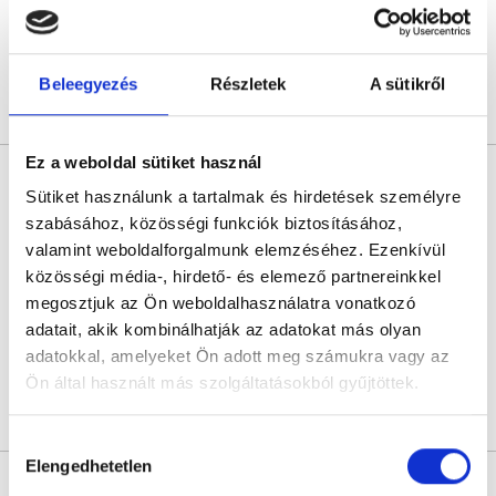
Következő időpont:
augusztus 17.
Beleegyezés
Részletek
A sütikről
Árlista
Összes időpont
Profil
Ez a weboldal sütiket használ
Dr. Erős András
Sütiket használunk a tartalmak és hirdetések személyre
Proktológus
szabásához, közösségi funkciók biztosításához,
5.0
110 értékelés
valamint weboldalforgalmunk elemzéséhez. Ezenkívül
Királyerdei Klinika
közösségi média-, hirdető- és elemező partnereinkkel
Budapest, XXI. kerület, Szent István út 248-250.
megosztjuk az Ön weboldalhasználatra vonatkozó
adatait, akik kombinálhatják az adatokat más olyan
Következő időpont:
augusztus 26.
adatokkal, amelyeket Ön adott meg számukra vagy az
Ön által használt más szolgáltatásokból gyűjtöttek.
Árlista
Összes időpont
Profil
Cookie
Hozzájárulás
szabályzat:
https://foglaljorvost.hu/info/foglaljorvost-
Elengedhetetlen
kiválasztása
* Szakorvos jelölt (rezidens): általános orvosi oklevéllel rendelkező
hu-cookie-szabalyzat/
orvos, aki jogszabályok szerinti szakorvosi szakképesítés