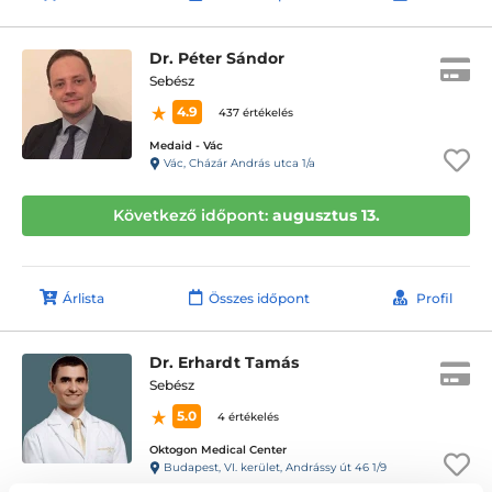
Dr. Péter Sándor
Sebész
4.9
437 értékelés
Medaid - Vác
Vác, Cházár András utca 1/a
Következő időpont:
augusztus 13.
Árlista
Összes időpont
Profil
Dr. Erhardt Tamás
Sebész
5.0
4 értékelés
Oktogon Medical Center
Budapest, VI. kerület, Andrássy út 46 1/9