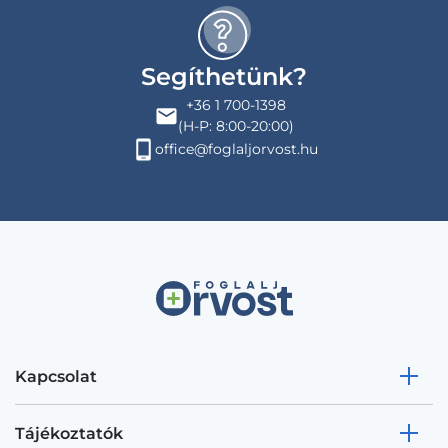
Segíthetünk?
+36 1 700-1398
(H-P: 8:00-20:00)
office@foglaljorvost.hu
Kapcsolat
Tájékoztatók